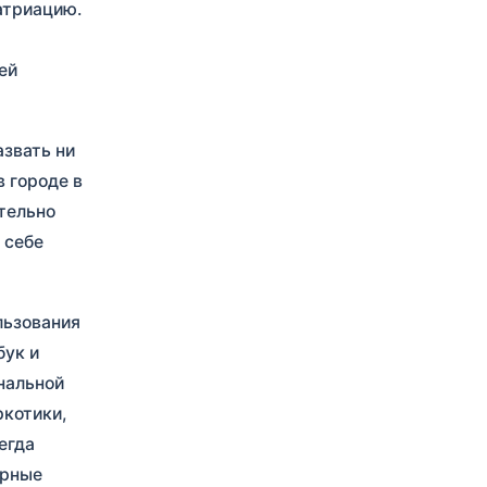
атриацию.
ей
азвать ни
 городе в
ительно
 себе
льзования
бук и
нальной
ркотики,
егда
урные