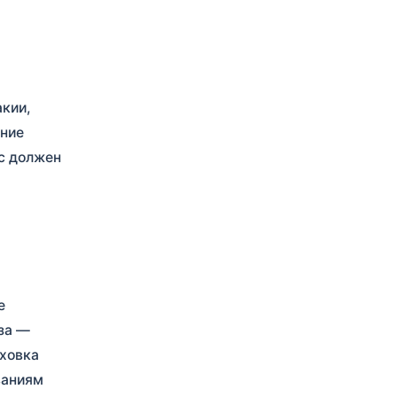
акии,
ение
ас должен
е
за —
ховка
ваниям