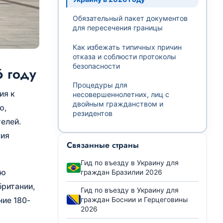
Обязательный пакет документов
для пересечения границы
Как избежать типичных причин
отказа и соблюсти протоколы
безопасности
6 году
Процедуры для
ия к
несовершеннолетних, лиц с
двойным гражданством и
ю,
резидентов
телей.
ния
Связанные страны
Гид по въезду в Украину для
ую
граждан Бразилии 2026
британии,
Гид по въезду в Украину для
ние 180-
граждан Боснии и Герцеговины
2026