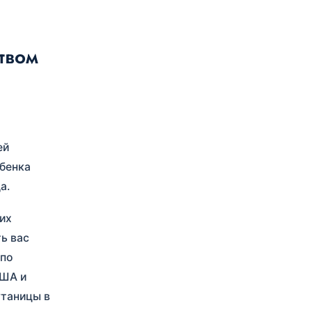
твом
ей
ебенка
а.
их
ть вас
 по
США и
утаницы в