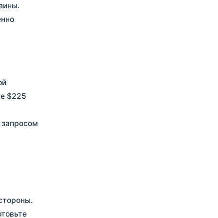
аины.
енно
ой
ые $225
 запросом
стороны.
отовьте