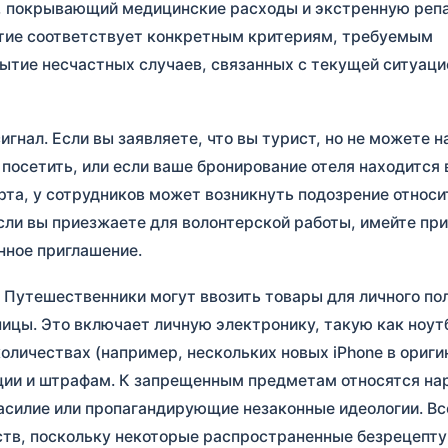
с, покрывающий медицинские расходы и экстренную реп
ытие соответствует конкретным критериям, требуемым
ытие несчастных случаев, связанных с текущей ситуаци
ал. Если вы заявляете, что вы турист, но не можете н
осетить, или если ваше бронирование отеля находится в
орта, у сотрудников может возникнуть подозрение относ
Если вы приезжаете для волонтерской работы, имейте при
нное приглашение.
 Путешественники могут ввозить товары для личного по
ницы. Это включает личную электронику, такую как ноут
оличествах (например, нескольких новых iPhone в ориги
ции и штрафам. К запрещенным предметам относятся на
силие или пропагандирующие незаконные идеологии. Вс
ств, поскольку некоторые распространенные безрецепт