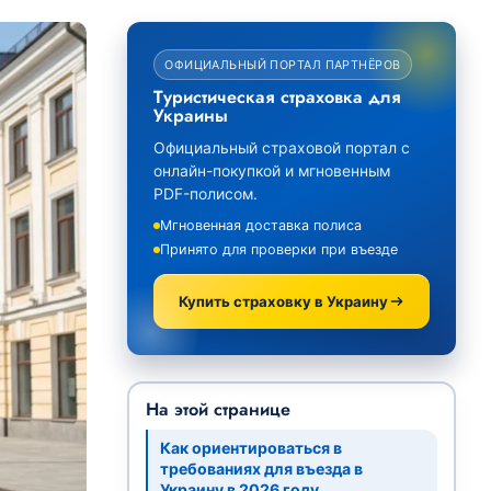
ОФИЦИАЛЬНЫЙ ПОРТАЛ ПАРТНЁРОВ
Туристическая страховка для
Украины
Официальный страховой портал с
онлайн-покупкой и мгновенным
PDF-полисом.
Мгновенная доставка полиса
Принято для проверки при въезде
Купить страховку в Украину
На этой странице
Как ориентироваться в
требованиях для въезда в
Украину в 2026 году