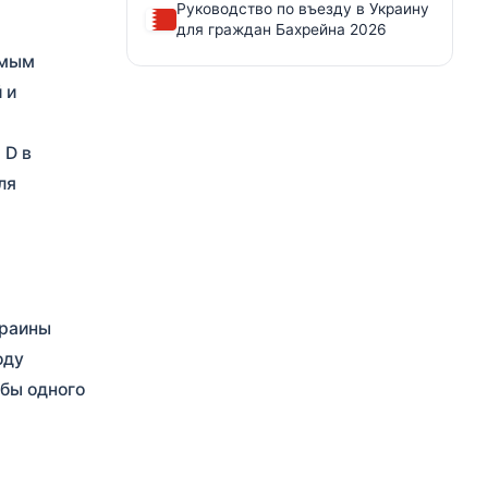
Руководство по въезду в Украину
для граждан Бахрейна 2026
амым
 и
 D в
ля
краины
оду
 бы одного