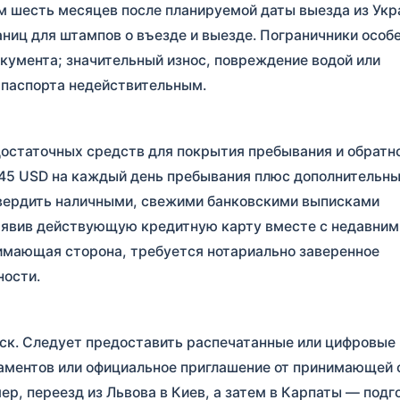
м шесть месяцев после планируемой даты выезда из Укр
аниц для штампов о въезде и выезде. Пограничники особ
кумента; значительный износ, повреждение водой или
 паспорта недействительным.
остаточных средств для покрытия пребывания и обратн
$45 USD на каждый день пребывания плюс дополнительн
твердить наличными, свежими банковскими выписками
ъявив действующую кредитную карту вместе с недавним
нимающая сторона, требуется нотариально заверенное
ности.
ск. Следует предоставить распечатанные или цифровые
аментов или официальное приглашение от принимающей 
р, переезд из Львова в Киев, а затем в Карпаты — подг