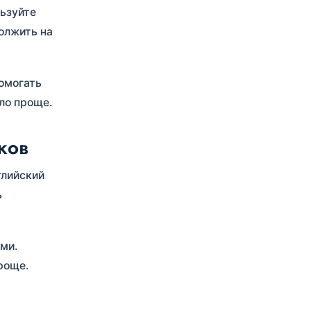
льзуйте
должить на
помогать
ло проще.
ков
глийский
ь
ми.
роще.