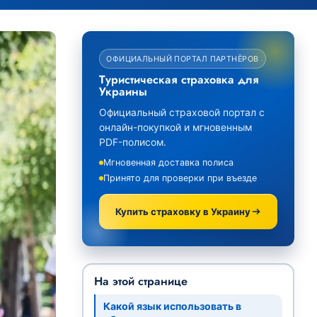
ОФИЦИАЛЬНЫЙ ПОРТАЛ ПАРТНЁРОВ
Туристическая страховка для
Украины
Официальный страховой портал с
онлайн-покупкой и мгновенным
PDF-полисом.
Мгновенная доставка полиса
Принято для проверки при въезде
Купить страховку в Украину
На этой странице
Какой язык использовать в