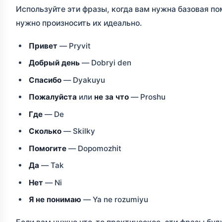
Используйте эти фразы, когда вам нужна базовая п
нужно произносить их идеально.
Привет
— Pryvit
Добрый день
— Dobryi den
Спасибо
— Dyakuyu
Пожалуйста
или
не за что
— Proshu
Где
— De
Сколько
— Skilky
Помогите
— Dopomozhit
Да
— Tak
Нет
— Ni
Я не понимаю
— Ya ne rozumiyu