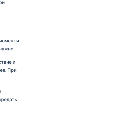
ри
 моменты
нужно.
ствие и
ее. При
и
ередать