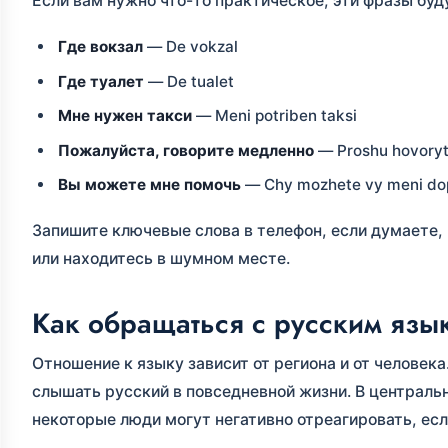
Если вам нужно что-то практическое, эти фразы буд
Где вокзал
— De vokzal
Где туалет
— De tualet
Мне нужен такси
— Meni potriben taksi
Пожалуйста, говорите медленно
— Proshu hovoryt
Вы можете мне помочь
— Chy mozhete vy meni d
Запишите ключевые слова в телефон, если думаете, 
или находитесь в шумном месте.
Как обращаться с русским язы
Отношение к языку зависит от региона и от человек
слышать русский в повседневной жизни. В централь
некоторые люди могут негативно отреагировать, есл