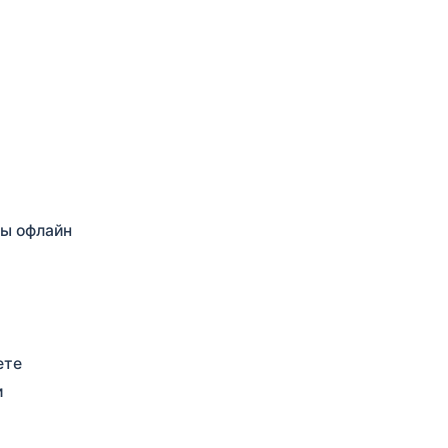
вы офлайн
ете
и