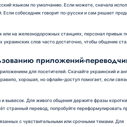
русский языком по умолчанию. Если можете, сначала испо
й. Если собеседник говорит по-русски и сам решает про
ах или на железнодорожных станциях, персонал привык 
х украинских слов часто достаточно, чтобы общение ста
льзованию приложений-переводчи
приложением для посетителей. Скачайте украинский и ан
правило, хорошая, но офлайн-доступ помогает, если связ
 и вывесок. Для живого общения держите фразы коротки
даёт странный перевод, попробуйте переформулировать п
вязанных с чувствительными или срочными темами. Для