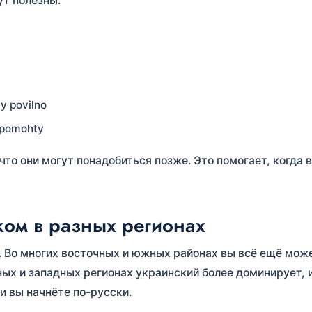
ут полезны:
y povilno
opomohty
что они могут понадобиться позже. Это помогает, когда 
ком в разных регионах
а. Во многих восточных и южных районах вы всё ещё мож
ных и западных регионах украинский более доминирует, 
и вы начнёте по-русски.