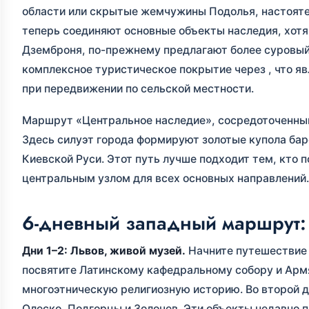
области или скрытые жемчужины Подолья, настоят
теперь соединяют основные объекты наследия, хотя
Дземброня, по-прежнему предлагают более суровый
комплексное туристическое покрытие через
, что 
при передвижении по сельской местности.
Маршрут «Центральное наследие», сосредоточенный 
Здесь силуэт города формируют золотые купола бар
Киевской Руси. Этот путь лучше подходит тем, кто 
центральным узлом для всех основных направлений.
6-дневный западный маршрут: 
Дни 1–2: Львов, живой музей.
Начните путешествие 
посвятите Латинскому кафедральному собору и Ар
многоэтническую религиозную историю. Во второй 
Олеско, Подгорцы и Золочев. Эти объекты недавно