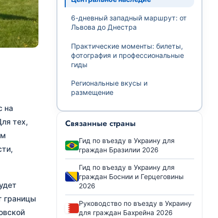
6-дневный западный маршрут: от
Львова до Днестра
Практические моменты: билеты,
фотография и профессиональные
гиды
Региональные вкусы и
размещение
с на
ля тех,
Связанные страны
им
Гид по въезду в Украину для
сти,
граждан Бразилии 2026
Гид по въезду в Украину для
граждан Боснии и Герцеговины
удет
2026
т границы
Руководство по въезду в Украину
овской
для граждан Бахрейна 2026