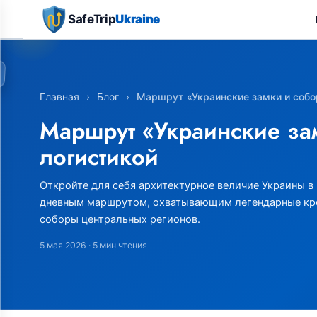
SafeTrip
Ukraine
Главная
›
Блог
›
Маршрут «Украинские замки и собо
Маршрут «Украинские зам
логистикой
Откройте для себя архитектурное величие Украины в
дневным маршрутом, охватывающим легендарные кре
соборы центральных регионов.
5 мая 2026
· 5 мин чтения