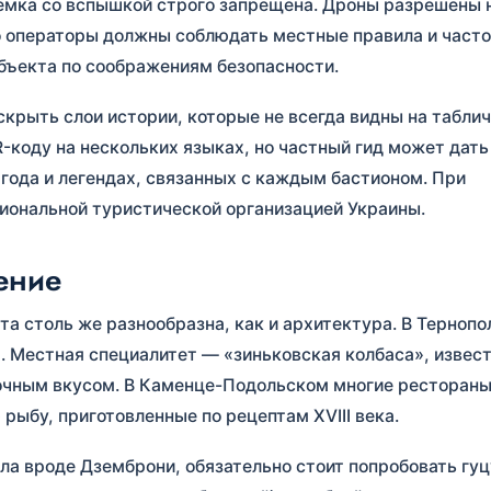
ъёмка со вспышкой строго запрещена. Дроны разрешены 
о операторы должны соблюдать местные правила и часто
бъекта по соображениям безопасности.
крыть слои истории, которые не всегда видны на таблич
-коду на нескольких языках, но частный гид может дать
 года и легендах, связанных с каждым бастионом. При
иональной туристической организацией Украины.
ение
а столь же разнообразна, как и архитектура. В Тернопо
 Местная специалитет — «зиньковская колбаса», извес
очным вкусом. В Каменце-Подольском многие рестораны
ыбу, приготовленные по рецептам XVIII века.
ёла вроде Дземброни, обязательно стоит попробовать гу