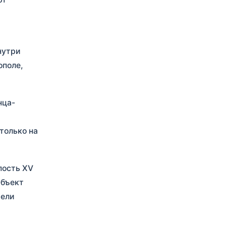
нутри
ополе,
нца-
только на
пость XV
Объект
тели