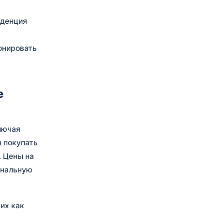
иденция
онировать
е
лючая
 покупать
. Цены на
ональную
их как