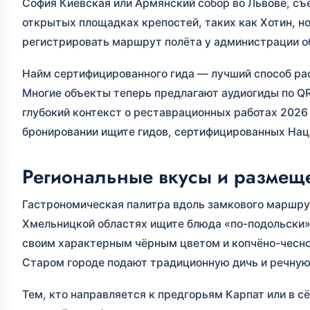
София Киевская или Армянский собор во Львове, с
открытых площадках крепостей, таких как Хотин, н
регистрировать маршрут полёта у администрации о
Найм сертифицированного гида — лучший способ рас
Многие объекты теперь предлагают аудиогиды по QR
глубокий контекст о реставрационных работах 2026
бронировании ищите гидов, сертифицированных Нац
Региональные вкусы и размещ
Гастрономическая палитра вдоль замкового маршрут
Хмельницкой областях ищите блюда «по-подольски».
своим характерным чёрным цветом и копчёно-чесн
Старом городе подают традиционную дичь и речную р
Тем, кто направляется к предгорьям Карпат или в с