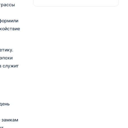
трассы
оформили
окойствие
етику.
 эпохи
в служит
день
— замкам
ют