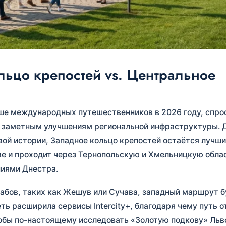
ьцо крепостей vs. Центральное
ше международных путешественников в 2026 году, спро
 заметным улучшениям региональной инфраструктуры. Д
ой истории, Западное кольцо крепостей остаётся лучш
е и проходит через Тернопольскую и Хмельницкую обла
иями Днестра.
бов, таких как Жешув или Сучава, западный маршрут б
ь расширила сервисы Intercity+, благодаря чему путь о
чтобы по-настоящему исследовать «Золотую подкову» Льв