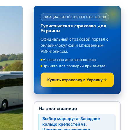
ОФИЦИАЛЬНЫЙ ПОРТАЛ ПАРТНЁРОВ
Туристическая страховка для
Украины
Официальный страховой портал с
онлайн-покупкой и мгновенным
PDF-полисом.
Мгновенная доставка полиса
Принято для проверки при въезде
Купить страховку в Украину
На этой странице
Выбор маршрута: Западное
кольцо крепостей vs.
Центральное наследие