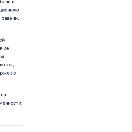
 белых
иционную
 равнин.
ей-
ичие
лы
акеты,
ержек в
 на
менности,