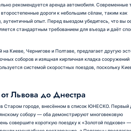
ельно рекомендуется аренда автомобиля. Современные 
 второстепенные дороги к небольшим сёлам, таким как
, аутентичный опыт. Перед выездом убедитесь, что вы 
является стандартным требованием для въезда и даёт сп
на Киеве, Чернигове и Полтаве, предлагает другую эст
очных соборов и изящная кирпичная кладка сооружений
пользуется системой скоростных поездов, поскольку Кие
от Львова до Днестра
в Старом городе, внесённом в список ЮНЕСКО. Первый 
мянскому собору — оба демонстрируют многовековую
день совершите короткую поездку к «Золотой подкове» 
 прошли масштабную реставрацию, а Подгорцы предлага