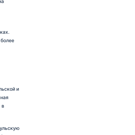
на
ках.
 более
льской и
тная
 в
цульскую