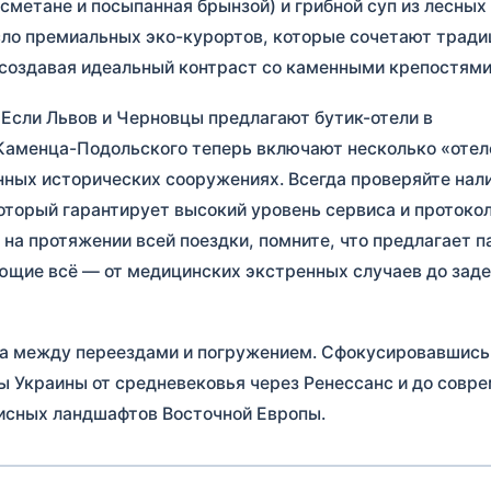
 сметане и посыпанная брынзой) и грибной суп из лесных
исло премиальных эко-курортов, которые сочетают трад
создавая идеальный контраст со каменными крепостями
Если Львов и Черновцы предлагают бутик-отели в
 Каменца-Подольского теперь включают несколько «отел
нных исторических сооружениях. Всегда проверяйте нал
который гарантирует высокий уровень сервиса и протоко
на протяжении всей поездки, помните, что
предлагает п
ющие всё — от медицинских экстренных случаев до зад
а между переездами и погружением. Сфокусировавшись
 Украины от средневековья через Ренессанс и до совре
исных ландшафтов Восточной Европы.