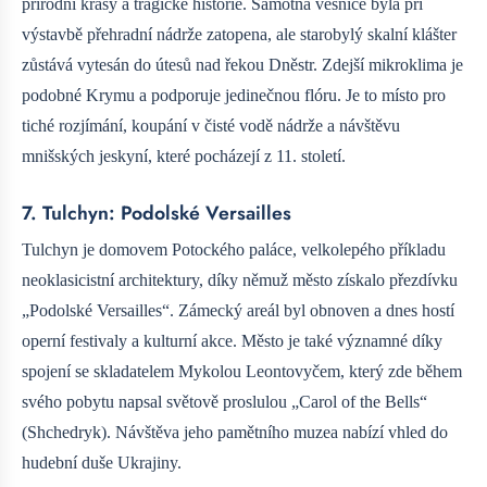
přírodní krásy a tragické historie. Samotná vesnice byla při
výstavbě přehradní nádrže zatopena, ale starobylý skalní klášter
zůstává vytesán do útesů nad řekou Dněstr. Zdejší mikroklima je
podobné Krymu a podporuje jedinečnou flóru. Je to místo pro
tiché rozjímání, koupání v čisté vodě nádrže a návštěvu
mnišských jeskyní, které pocházejí z 11. století.
7. Tulchyn: Podolské Versailles
Tulchyn je domovem Potockého paláce, velkolepého příkladu
neoklasicistní architektury, díky němuž město získalo přezdívku
„Podolské Versailles“. Zámecký areál byl obnoven a dnes hostí
operní festivaly a kulturní akce. Město je také významné díky
spojení se skladatelem Mykolou Leontovyčem, který zde během
svého pobytu napsal světově proslulou „Carol of the Bells“
(Shchedryk). Návštěva jeho pamětního muzea nabízí vhled do
hudební duše Ukrajiny.