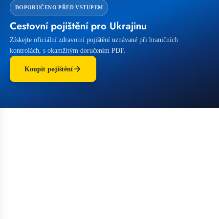
DOPORUČENO PŘED VSTUPEM
Cestovní pojištění pro Ukrajinu
Získejte oficiální zdravotní pojištění uznávané při hraničních
kontrolách, s okamžitým doručením PDF.
Koupit pojištění