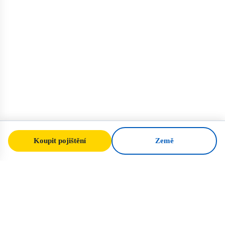
Koupit pojištění
Země
SafeTrip
Ukraine
Váš spolehlivý průvodce bezpečným
cestováním na Ukrajinu. Vízová pravidla,