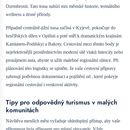
Dzembronii. Tato trasa nabízí mix městské historie, termálního
wellness a drsné přírody.
Případně centrálně-jižní trasa začíná v Kyjevě, pokračuje do
hrnčířských dílen v Opišnii a poté míří k dramatickým krajinám
Kamianets-Podilskyi a Bakoty. Cestování mezi těmito body je
nejefektivnější prostřednictvím moderní sítě vlaků Intercity nebo
pronájmem auta, abyste si užili malebné regionální silnice. Při
plánování této logistiky se ujistěte, že vaše cestovní přípravy
zahrnují potřebnou dokumentaci a pojištění od
, které pokryje
regionální cestování i venkovní aktivity.
Tipy pro odpovědný turismus v malých
komunitách
Návštěva menších měst vyžaduje ohleduplný přístup, aby vaše
přítomnost byla přínosem pro místní obyvatele. Vždy