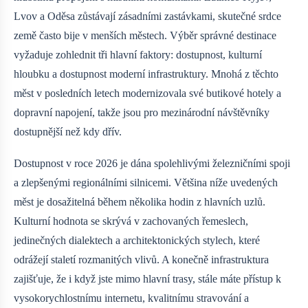
Lvov a Oděsa zůstávají zásadními zastávkami, skutečné srdce
země často bije v menších městech. Výběr správné destinace
vyžaduje zohlednit tři hlavní faktory: dostupnost, kulturní
hloubku a dostupnost moderní infrastruktury. Mnohá z těchto
měst v posledních letech modernizovala své butikové hotely a
dopravní napojení, takže jsou pro mezinárodní návštěvníky
dostupnější než kdy dřív.
Dostupnost v roce 2026 je dána spolehlivými železničními spoji
a zlepšenými regionálními silnicemi. Většina níže uvedených
měst je dosažitelná během několika hodin z hlavních uzlů.
Kulturní hodnota se skrývá v zachovaných řemeslech,
jedinečných dialektech a architektonických stylech, které
odrážejí staletí rozmanitých vlivů. A konečně infrastruktura
zajišťuje, že i když jste mimo hlavní trasy, stále máte přístup k
vysokorychlostnímu internetu, kvalitnímu stravování a