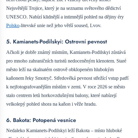
Nejsvětější Trojice, který je na seznamu světového dědictví
UNESCO. Nabízí klidnější a intimnější pohled na dějiny éry
Polsko
-litevské unie než jeho větší soused, Lvov.
5. Kamianets-Podilskyi: Ostrovní pevnost
Ačkoli je dobře známý místním, Kamianets-Podilskyi zůstává
pro mnoho zahraničních turistů nedoceněným klenotem. Staré
město leží na skalnatém ostrově obklopeném hlubokým
kaňonem řeky Smotryč. Středověká pevnost střežící vstup patří
k nejfotografovanějším místům v zemi. V roce 2026 se město
stalo centrem letů horkovzdušnými balony, které nabízejí
velkolepý pohled shora na kaňon i věže hradu.
6. Bakota: Potopená vesnice
Nedaleko Kamianets-Podilskyi leží Bakota – místo hluboké