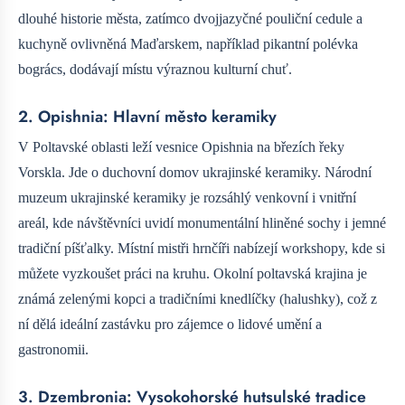
dlouhé historie města, zatímco dvojjazyčné pouliční cedule a
kuchyně ovlivněná Maďarskem, například pikantní polévka
bogrács, dodávají místu výraznou kulturní chuť.
2. Opishnia: Hlavní město keramiky
V Poltavské oblasti leží vesnice Opishnia na březích řeky
Vorskla. Jde o duchovní domov ukrajinské keramiky. Národní
muzeum ukrajinské keramiky je rozsáhlý venkovní i vnitřní
areál, kde návštěvníci uvidí monumentální hliněné sochy i jemné
tradiční píšťalky. Místní mistři hrnčíři nabízejí workshopy, kde si
můžete vyzkoušet práci na kruhu. Okolní poltavská krajina je
známá zelenými kopci a tradičními knedlíčky (halushky), což z
ní dělá ideální zastávku pro zájemce o lidové umění a
gastronomii.
3. Dzembronia: Vysokohorské hutsulské tradice