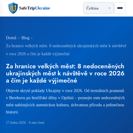
SafeTrip
Ukraine
Domů
›
Blog
›
Za hranice velkých měst: 8 nedoceněných ukrajinských měst k návštěvě
v roce 2026 a čím je každé výjimečné
Za hranice velkých měst: 8 nedoceněných
ukrajinských měst k návštěvě v roce 2026
a čím je každé výjimečné
Objevte skryté poklady Ukrajiny v roce 2026. Od termálních pramenů
v Berehovu po hrnčířské dílny v Opišnii – poznejte osm nedoceněných
měst nabízejících autentickou kulturu, úchvatnou přírodu a jedinečnou
historii.
17 ledna 2026
· 6 min čtení