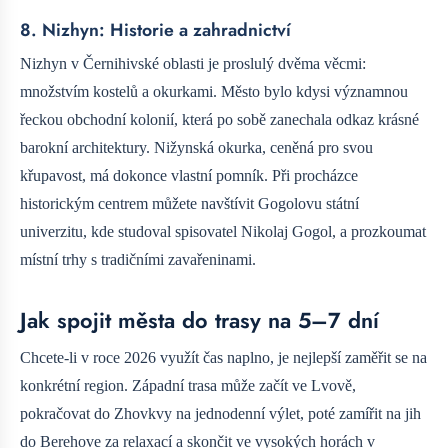
8. Nizhyn: Historie a zahradnictví
Nizhyn v Černihivské oblasti je proslulý dvěma věcmi:
množstvím kostelů a okurkami. Město bylo kdysi významnou
řeckou obchodní kolonií, která po sobě zanechala odkaz krásné
barokní architektury. Nižynská okurka, ceněná pro svou
křupavost, má dokonce vlastní pomník. Při procházce
historickým centrem můžete navštívit Gogolovu státní
univerzitu, kde studoval spisovatel Nikolaj Gogol, a prozkoumat
místní trhy s tradičními zavařeninami.
Jak spojit města do trasy na 5–7 dní
Chcete-li v roce 2026 využít čas naplno, je nejlepší zaměřit se na
konkrétní region. Západní trasa může začít ve Lvově,
pokračovat do Zhovkvy na jednodenní výlet, poté zamířit na jih
do Berehove za relaxací a skončit ve vysokých horách v