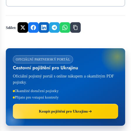
Sdílet:
OFICIÁLNÍ PARTNERSKÝ PORTÁL
Cestovní pojištění pro Ukrajinu
Oficiální pojistný portál s online nákupem a okamžitým PDF
pojistky.
Okamžité doručení pojistky
Přijato pro vstupní kontroly
Koupit pojištění pro Ukrajinu