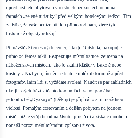
upřednostněte ubytování v místních penzionech nebo na
farmách „zelené turistiky“ před velkými hotelovými řetězci. Tím
zajistíte, že vaše peníze půjdou přímo rodinám, které tyto
historické objekty udržují.
Při návštěvě řemeslných center, jako je Opishnia, nakupujte
přímo od řemeslníků. Respektujte místní tradice, zejména na
náboženských místech, jako je skalní klášter v Bakotě nebo
kostely v Nizhynu, tím, že se budete oblékat skromně a před
fotografováním lidí si vyžádáte svolení. Naučit se pár základních
ukrajinských frází v těchto komunitách velmi pomáhá;
jednoduché „Dyakuyu“ (Děkuji) je přijímáno s mimořádnou
vřelostí. Pomalým cestováním a delším pobytem na jednom
místě snížíte svůj dopad na životní prostředí a získáte mnohem
bohatší porozumění místnímu způsobu života.