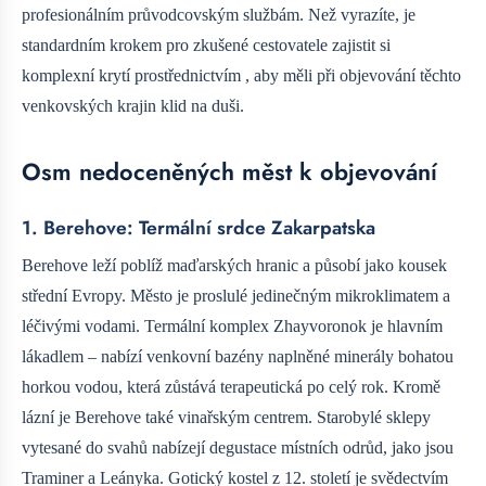
profesionálním průvodcovským službám. Než vyrazíte, je
standardním krokem pro zkušené cestovatele zajistit si
komplexní krytí prostřednictvím
, aby měli při objevování těchto
venkovských krajin klid na duši.
Osm nedoceněných měst k objevování
1. Berehove: Termální srdce Zakarpatska
Berehove leží poblíž maďarských hranic a působí jako kousek
střední Evropy. Město je proslulé jedinečným mikroklimatem a
léčivými vodami. Termální komplex Zhayvoronok je hlavním
lákadlem – nabízí venkovní bazény naplněné minerály bohatou
horkou vodou, která zůstává terapeutická po celý rok. Kromě
lázní je Berehove také vinařským centrem. Starobylé sklepy
vytesané do svahů nabízejí degustace místních odrůd, jako jsou
Traminer a Leányka. Gotický kostel z 12. století je svědectvím