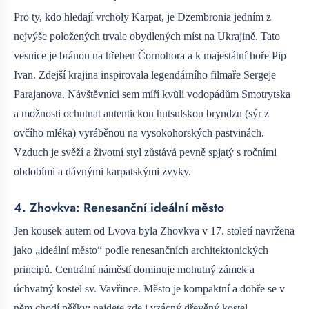
Pro ty, kdo hledají vrcholy Karpat, je Dzembronia jedním z
nejvýše položených trvale obydlených míst na Ukrajině. Tato
vesnice je bránou na hřeben Čornohora a k majestátní hoře Pip
Ivan. Zdejší krajina inspirovala legendárního filmaře Sergeje
Parajanova. Návštěvníci sem míří kvůli vodopádům Smotrytska
a možnosti ochutnat autentickou hutsulskou bryndzu (sýr z
ovčího mléka) vyráběnou na vysokohorských pastvinách.
Vzduch je svěží a životní styl zůstává pevně spjatý s ročními
obdobími a dávnými karpatskými zvyky.
4. Zhovkva: Renesanční ideální město
Jen kousek autem od Lvova byla Zhovkva v 17. století navržena
jako „ideální město“ podle renesančních architektonických
principů. Centrální náměstí dominuje mohutný zámek a
úchvatný kostel sv. Vavřince. Město je kompaktní a dobře se v
něm chodí pěšky; najdete zde i vzácný dřevěný kostel