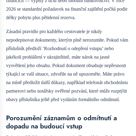
financích — výpisy z účtu nebo mobilní bankovnictví. V roce
2026 se standardní požadavek na finanční zajištění počítá podle
délky pobytu plus pětidenní rezerva.
Zásadní pravidlo pro každého cestovatele je nikdy
nepodepisovat dokumenty, kterým plně nerozumíte. Pokud vám
příslušník předloží ‘Rozhodnutí o odepření vstupu’ nebo
jakékoli prohlášení v ukrajinštině, máte nárok na jasné
vysvětlení jeho obsahu. Pokud dokument obsahuje nepřesnosti
týkající se vaší situace, zdvořile na ně upozorněte. Máte právo
na místě předložit další důkazy, například telefonát obchodnímu
partnerovi nebo notářsky ověřené pozvání, které může rozptýlit
obavy příslušníka ještě před vydáním formálního odmítnutí.
Porozumění záznamům o odmítnutí a
dopadu na budoucí vstup