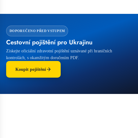
DOPORUČENO PŘED VSTUPEM
Cestovní pojištění pro Ukrajinu
Získejte oficiální zdravotní pojištění uznávané při hraničních
kontrolách, s okamžitým doručením PDF.
Koupit pojištění