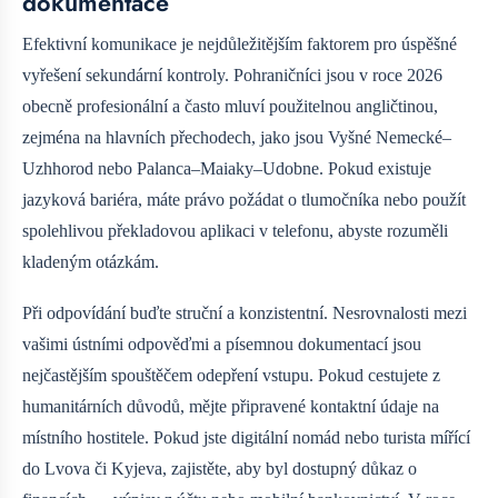
dokumentace
Efektivní komunikace je nejdůležitějším faktorem pro úspěšné
vyřešení sekundární kontroly. Pohraničníci jsou v roce 2026
obecně profesionální a často mluví použitelnou angličtinou,
zejména na hlavních přechodech, jako jsou Vyšné Nemecké–
Uzhhorod nebo Palanca–Maiaky–Udobne. Pokud existuje
jazyková bariéra, máte právo požádat o tlumočníka nebo použít
spolehlivou překladovou aplikaci v telefonu, abyste rozuměli
kladeným otázkám.
Při odpovídání buďte struční a konzistentní. Nesrovnalosti mezi
vašimi ústními odpověďmi a písemnou dokumentací jsou
nejčastějším spouštěčem odepření vstupu. Pokud cestujete z
humanitárních důvodů, mějte připravené kontaktní údaje na
místního hostitele. Pokud jste digitální nomád nebo turista mířící
do Lvova či Kyjeva, zajistěte, aby byl dostupný důkaz o