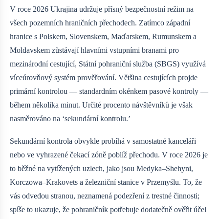
V roce 2026 Ukrajina udržuje přísný bezpečnostní režim na
všech pozemních hraničních přechodech. Zatímco západní
hranice s Polskem, Slovenskem, Maďarskem, Rumunskem a
Moldavskem zůstávají hlavními vstupními branami pro
mezinárodní cestující, Státní pohraniční služba (SBGS) využívá
víceúrovňový systém prověřování. Většina cestujících projde
primární kontrolou — standardním okénkem pasové kontroly —
během několika minut. Určité procento návštěvníků je však
nasměrováno na ‘sekundární kontrolu.’
Sekundární kontrola obvykle probíhá v samostatné kanceláři
nebo ve vyhrazené čekací zóně poblíž přechodu. V roce 2026 je
to běžné na vytížených uzlech, jako jsou Medyka–Shehyni,
Korczowa–Krakovets a železniční stanice v Przemyślu. To, že
vás odvedou stranou, neznamená podezření z trestné činnosti;
spíše to ukazuje, že pohraničník potřebuje dodatečně ověřit účel