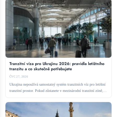
Tranzitní víza pro Ukrajinu 2026: pravidla letištního
tranzitu a co skutečně potřebujete
ČVC 27, 2026
Ukrajina nepoužívá samostatný systém tranzitních víz pro letištní
tranzitní prostor. Pokud zůstanete v mezinárodní tranzitní zóně,
obvykle vízum...