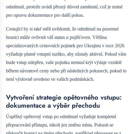
odmítnutí, protože uvádí přesný důvod zamítnutí, což je nutné
pro opravu dokumentace pro další pokus.
Cestující by si také měli uvědomit, že odmítnutí na pozemní
hranici může ovlivnit váš status u pojišťoven. Většina
specializovaných cestovních pojistek pro Ukrajinu v roce 2026
vyžaduje platné vstupní razítko, aby zůstaly aktivní. Pokud vám
bude vstup odepřen, vaše pojistka nemusí krýt výdaje vzniklé
během návratové cesty nebo při následných pokusech, pokud to
není výslovně uvedeno ve vašich podmínkách.
Vytvoření strategie opětovného vstupu:
dokumentace a výběr přechodu
Úspěšný opětovný vstup po odmítnutí vyžaduje kompletní
přepracování přístupu, nikoli jen změnu místa. Pokusit se
překročit hranici na jiném přechodu, například přesunout se z