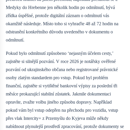
Medyky do Hrebenne jen několik hodin po odmítnutí, bývá
zřídka úspěšné, protože digitální záznam o odmítnutí vás
okamžitě následuje. Místo toho si vyhraďte 48 až 72 hodin na
odstranění konkrétního důvodu uvedeného v dokumentu o
odmítnutí.
Pokud bylo odmítnutí způsobeno ‘nejasným účelem cesty,’
zajistěte si silnější pozvání. V roce 2026 je notářsky ověřené
pozvání od ukrajinského občana nebo registrované právnické
osoby zlatým standardem pro vstup. Pokud byl problém
finanční, zajistěte si vytištěné bankovní výpisy za poslední tři
měsíce prokazující stabilní zůstatek. Jakmile dokumentaci
opravíte, zvažte volbu jiného způsobu dopravy. Například
pokud vám byl vstup odepřen na přechodu pro vozidla, vstup
přes vlak Intercity+ z Przemyślu do Kyjeva může někdy
nabídnout plynulejší prostředí zpracování, protože dokumenty se