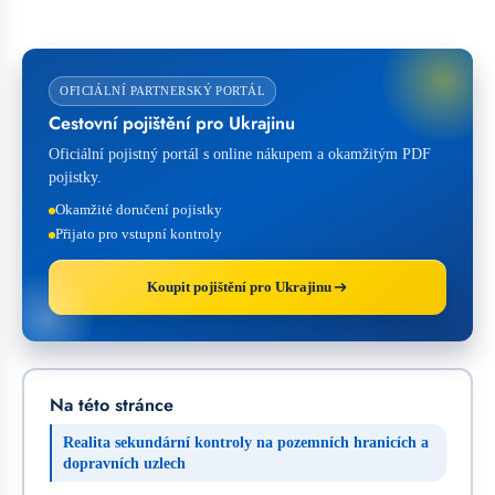
OFICIÁLNÍ PARTNERSKÝ PORTÁL
Cestovní pojištění pro Ukrajinu
Oficiální pojistný portál s online nákupem a okamžitým PDF
pojistky.
Okamžité doručení pojistky
Přijato pro vstupní kontroly
Koupit pojištění pro Ukrajinu
Na této stránce
Realita sekundární kontroly na pozemních hranicích a
dopravních uzlech