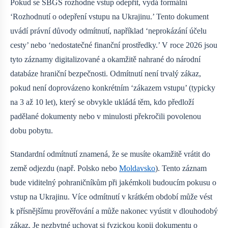
Pokud se SBGS rozhodne vstup odepřít, vydá formální
‘Rozhodnutí o odepření vstupu na Ukrajinu.’ Tento dokument
uvádí právní důvody odmítnutí, například ‘neprokázání účelu
cesty’ nebo ‘nedostatečné finanční prostředky.’ V roce 2026 jsou
tyto záznamy digitalizované a okamžitě nahrané do národní
databáze hraniční bezpečnosti. Odmítnutí není trvalý zákaz,
pokud není doprovázeno konkrétním ‘zákazem vstupu’ (typicky
na 3 až 10 let), který se obvykle ukládá těm, kdo předloží
padělané dokumenty nebo v minulosti překročili povolenou
dobu pobytu.
Standardní odmítnutí znamená, že se musíte okamžitě vrátit do
země odjezdu (např. Polsko nebo
Moldavsko
). Tento záznam
bude viditelný pohraničníkům při jakémkoli budoucím pokusu o
vstup na Ukrajinu. Více odmítnutí v krátkém období může vést
k přísnějšímu prověřování a může nakonec vyústit v dlouhodobý
zákaz. Je nezbytné uchovat si fyzickou kopii dokumentu o