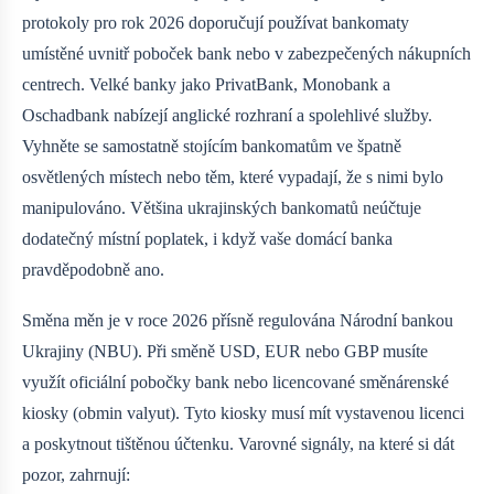
protokoly pro rok 2026 doporučují používat bankomaty
umístěné uvnitř poboček bank nebo v zabezpečených nákupních
centrech. Velké banky jako PrivatBank, Monobank a
Oschadbank nabízejí anglické rozhraní a spolehlivé služby.
Vyhněte se samostatně stojícím bankomatům ve špatně
osvětlených místech nebo těm, které vypadají, že s nimi bylo
manipulováno. Většina ukrajinských bankomatů neúčtuje
dodatečný místní poplatek, i když vaše domácí banka
pravděpodobně ano.
Směna měn je v roce 2026 přísně regulována Národní bankou
Ukrajiny (NBU). Při směně USD, EUR nebo GBP musíte
využít oficiální pobočky bank nebo licencované směnárenské
kiosky (obmin valyut). Tyto kiosky musí mít vystavenou licenci
a poskytnout tištěnou účtenku. Varovné signály, na které si dát
pozor, zahrnují: