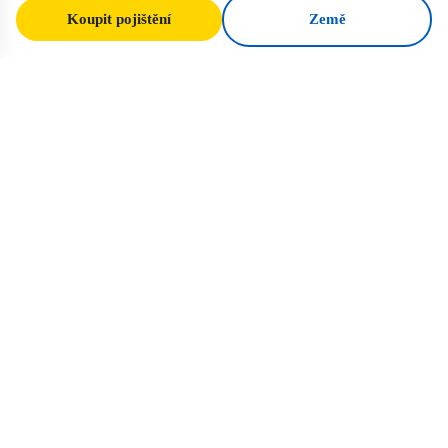
Koupit pojištění
Země
SafeTrip
Ukraine
Váš spolehlivý průvodce bezpečným
cestováním na Ukrajinu. Vízová pravidla,
pojištění a praktické rady pro každou
národnost.
Koupit pojištění pro Ukrajinu →
RYCHLÉ ODKAZY
Domů
Země
Cestovní články
Pojištění
O nás