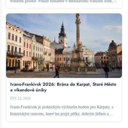
tranzitní prostor. Pokud zůstanete v mezinárodní tranzitní zóně,
obvykle vízum...
Ivano-Frankivsk 2026: Brána do Karpat, Staré Město
a víkendové úniky
ČVC 22, 2026
Ivano-Frankivsk je praktickým výchozím bodem pro Karpaty, s
historickým centrem, které lze projít pěšky, dobrým jídlem a
přímým...