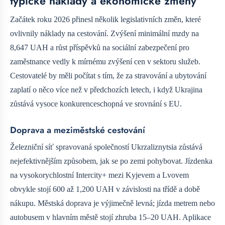
typické náklady a ekonomické změny
Začátek roku 2026 přinesl několik legislativních změn, které
ovlivnily náklady na cestování. Zvýšení minimální mzdy na
8,647 UAH a růst příspěvků na sociální zabezpečení pro
zaměstnance vedly k mírnému zvýšení cen v sektoru služeb.
Cestovatelé by měli počítat s tím, že za stravování a ubytování
zaplatí o něco více než v předchozích letech, i když Ukrajina
zůstává vysoce konkurenceschopná ve srovnání s EU.
Doprava a meziměstské cestování
Železniční síť spravovaná společností Ukrzaliznytsia zůstává
nejefektivnějším způsobem, jak se po zemi pohybovat. Jízdenka
na vysokorychlostní Intercity+ mezi Kyjevem a Lvovem
obvykle stojí 600 až 1,200 UAH v závislosti na třídě a době
nákupu. Městská doprava je výjimečně levná; jízda metrem nebo
autobusem v hlavním městě stojí zhruba 15–20 UAH. Aplikace