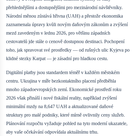
přehlednějšími a dostupnějšími pro mezinárodní návštěvníky.
Národní měnou zůstává hřivna (UAH) a přestože ekonomika
zaznamenala úpravy kvůli novým daňovým zákonům a zvýšení
mezd zavedeným v lednu 2026, pro většinu západních
cestovatelů jde stále o cenově dostupnou destinaci. Pochopení
toho, jak spravovat své prostředky — od rušných ulic Kyjeva po
klidné stezky Karpat — je zásadní pro hladkou cestu.
Digitální platby jsou standardem téměř v každém městském
centru. Ukrajina v míře bezkontaktního placení předběhla
mnoho západoevropských zemí. Ekonomické prostředí roku
2026 však přináší i nové fiskální reality, například zvýšení
minimální mzdy na 8,647 UAH a aktualizované daňové
struktury pro malé podniky, které mírně ovlivnily ceny služeb.
Plánování rozpočtu vyžaduje pohled na tyto moderní ukazatele,
aby vaše očekávání odpovídala aktuálnímu trhu.