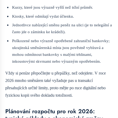
Kurzy, které jsou výrazně vyšší než tržní průměr.
Kiosky, které odmítají vydat účtenku.
Jednotlivce nabízející směnu peněz na ulici (je to nelegální a
často jde o záminku ke krádeži).
Poškozené nebo výrazně opotřebené zahraniční bankovky;
ukrajinská směnárenská místa jsou pověstně vybíravá a
mohou odmítnout bankovky s malými trhlinami,
inkoustovými skvrnami nebo výrazným opotřebením.
Vždy si peníze přepočítejte u přepážky, než odejdete. V roce
2026 mnoho směnáren také vyžaduje pas u transakcí
přesahujících určité limity, proto mějte po ruce digitální nebo
fyzickou kopii svého dokladu totožnosti.
Plánování rozpočtu pro rok 2026: