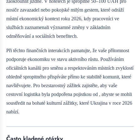
zaokrouhlit jízdné. V hotelech je spropitné 50–100 UAH pro
nosiče zavazadel nebo pokojské milým gestem, které odráží
místní ekonomický kontext roku 2026, kdy pracovníci ve
službách zaznamenali významné změny v základním
odměňování a sociálních benefitech.
Při těchto finančních interakcích pamatujte, že vaše přítomnost
podporuje ekonomiku ve stavu aktivního růstu. Používáním
oficiálních kanálů pro směnu a respektováním místních zvyklostí
ohledně spropitného přispíváte přímo ke stabilitě komunit, které
navštěvujete. Pro bezstarostný zážitek zajistěte, aby vaše
cestovní logistika byla podpořena pojistkou od
, abyste se mohli
soustředit na bohaté kulturní zážitky, které Ukrajina v roce 2026
nabízí.
Často kladené otázky