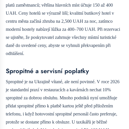
platů zaměstnanců; většina hlavních míst účtuje 150 až 400
UAH. Ceny hotelů se výrazně liší; kvalitní butikový hotel v
centru města začíná zhruba na 2,500 UAH za noc, zatímco
moderní hostely nabízejí lůžka za 400–700 UAH. Při rezervaci
se ujistěte, že poskytovatel zahrnuje všechny místní turistické
daně do uvedené ceny, abyste se vyhnuli překvapením při
odhlášení.
Spropitné a servisní poplatky
Spropitné je na Ukrajině vítané, ale není povinné. V roce 2026
je standardní praxí v restauracích a kavárnách nechat 10%
spropitné za dobrou obsluhu. Mnoho podniků nyní umožňuje
přidat spropitné přímo k platbě kartou ještě před přiložením
telefonu, i když hotovostní spropitné personál často preferuje,
protože se dostane přímo k obsluze. U taxikářů je běžné