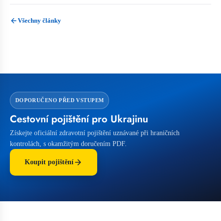
Všechny články
DOPORUČENO PŘED VSTUPEM
Cestovní pojištění pro Ukrajinu
Získejte oficiální zdravotní pojištění uznávané při hraničních
kontrolách, s okamžitým doručením PDF.
Koupit pojištění