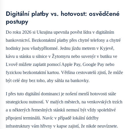
Digitální platby vs. hotovost: osvědčené
postupy
Do roku 2026 si Ukrajina upevnila pověst lídra v digitálním
bankovnictví. Bezkontaktní platby přes chytré telefony a chytré
hodinky jsou všudypřítomné. Jednu jízdu metrem v Kyjevě,
kávu u stánku u silnice v Žytomyru nebo suvenýr v butiku ve
Lvově můžete zaplatit pomocí Apple Pay, Google Pay nebo
fyzickou bezkontaktní kartou. Většina cestovatelů zjistí, že může
být celé dny bez toho, aby sáhla na bankovky.
I přes tuto digitální dominanci je nošení menší hotovosti stále
strategickou nutností. V malých městech, na venkovských trzích
a u některých řemeslných stánků nemusí být vždy spolehlivé
připojení terminálů. Navíc v případě lokální údržby
infrastruktury vám hřivny v kapse zajistí, že nikde neuvíznete.