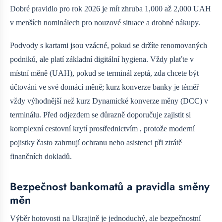
Dobré pravidlo pro rok 2026 je mít zhruba 1,000 až 2,000 UAH
v menších nominálech pro nouzové situace a drobné nákupy.
Podvody s kartami jsou vzácné, pokud se držíte renomovaných
podniků, ale platí základní digitální hygiena. Vždy plaťte v
místní měně (UAH), pokud se terminál zeptá, zda chcete být
účtováni ve své domácí měně; kurz konverze banky je téměř
vždy výhodnější než kurz Dynamické konverze měny (DCC) v
terminálu. Před odjezdem se důrazně doporučuje zajistit si
komplexní cestovní krytí prostřednictvím
, protože moderní
pojistky často zahrnují ochranu nebo asistenci při ztrátě
finančních dokladů.
Bezpečnost bankomatů a pravidla směny
měn
Výběr hotovosti na Ukrajině je jednoduchý, ale bezpečnostní