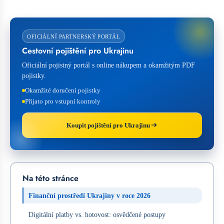
OFICIÁLNÍ PARTNERSKÝ PORTÁL
Cestovní pojištění pro Ukrajinu
Oficiální pojistný portál s online nákupem a okamžitým PDF
pojistky.
Okamžité doručení pojistky
Přijato pro vstupní kontroly
Koupit pojištění pro Ukrajinu
Na této stránce
Finanční prostředí Ukrajiny v roce 2026
Digitální platby vs. hotovost: osvědčené postupy