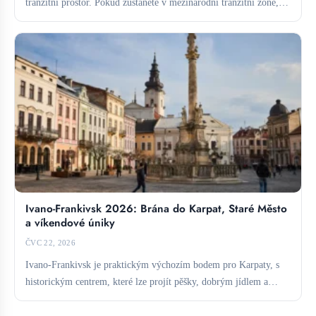
tranzitní prostor. Pokud zůstanete v mezinárodní tranzitní zóně,
obvykle vízum...
Ivano-Frankivsk 2026: Brána do Karpat, Staré Město
a víkendové úniky
ČVC 22, 2026
Ivano-Frankivsk je praktickým výchozím bodem pro Karpaty, s
historickým centrem, které lze projít pěšky, dobrým jídlem a
přímým...