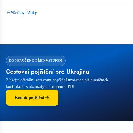
Všechny články
DOPORUČENO PŘED VSTUPEM
Cestovní pojištění pro Ukrajinu
Získejte oficiální zdravotní pojištění uznávané při hraničních
kontrolách, s okamžitým doručením PDF.
Koupit pojištění