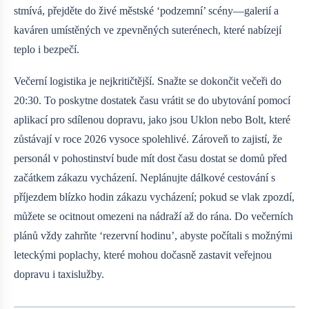
stmívá, přejděte do živé městské ‘podzemní’ scény—galerií a
kaváren umístěných ve zpevněných suterénech, které nabízejí
teplo i bezpečí.
Večerní logistika je nejkritičtější. Snažte se dokončit večeři do
20:30. To poskytne dostatek času vrátit se do ubytování pomocí
aplikací pro sdílenou dopravu, jako jsou Uklon nebo Bolt, které
zůstávají v roce 2026 vysoce spolehlivé. Zároveň to zajistí, že
personál v pohostinství bude mít dost času dostat se domů před
začátkem zákazu vycházení. Neplánujte dálkové cestování s
příjezdem blízko hodin zákazu vycházení; pokud se vlak zpozdí,
můžete se ocitnout omezeni na nádraží až do rána. Do večerních
plánů vždy zahrňte ‘rezervní hodinu’, abyste počítali s možnými
leteckými poplachy, které mohou dočasně zastavit veřejnou
dopravu i taxislužby.