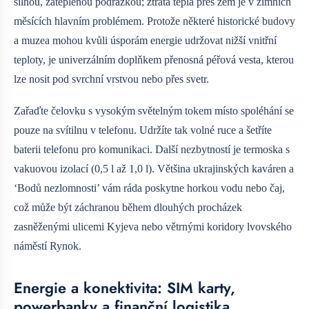
silnou, zateplenou podrážkou; ztráta tepla přes zem je v zimních
měsících hlavním problémem. Protože některé historické budovy
a muzea mohou kvůli úsporám energie udržovat nižší vnitřní
teploty, je univerzálním doplňkem přenosná péřová vesta, kterou
lze nosit pod svrchní vrstvou nebo přes svetr.
Zařaďte čelovku s vysokým světelným tokem místo spoléhání se
pouze na svítilnu v telefonu. Udržíte tak volné ruce a šetříte
baterii telefonu pro komunikaci. Další nezbytností je termoska s
vakuovou izolací (0,5 l až 1,0 l). Většina ukrajinských kaváren a
‘Bodů nezlomnosti’ vám ráda poskytne horkou vodu nebo čaj,
což může být záchranou během dlouhých procházek
zasněženými ulicemi Kyjeva nebo větrnými koridory lvovského
náměstí Rynok.
Energie a konektivita: SIM karty,
powerbanky a finanční logistika