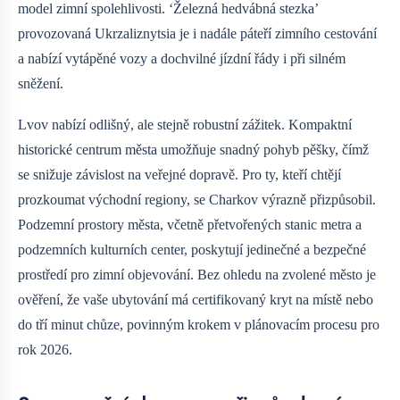
model zimní spolehlivosti. ‘Železná hedvábná stezka’
provozovaná Ukrzaliznytsia je i nadále páteří zimního cestování
a nabízí vytápěné vozy a dochvilné jízdní řády i při silném
sněžení.
Lvov nabízí odlišný, ale stejně robustní zážitek. Kompaktní
historické centrum města umožňuje snadný pohyb pěšky, čímž
se snižuje závislost na veřejné dopravě. Pro ty, kteří chtějí
prozkoumat východní regiony, se Charkov výrazně přizpůsobil.
Podzemní prostory města, včetně přetvořených stanic metra a
podzemních kulturních center, poskytují jedinečné a bezpečné
prostředí pro zimní objevování. Bez ohledu na zvolené město je
ověření, že vaše ubytování má certifikovaný kryt na místě nebo
do tří minut chůze, povinným krokem v plánovacím procesu pro
rok 2026.