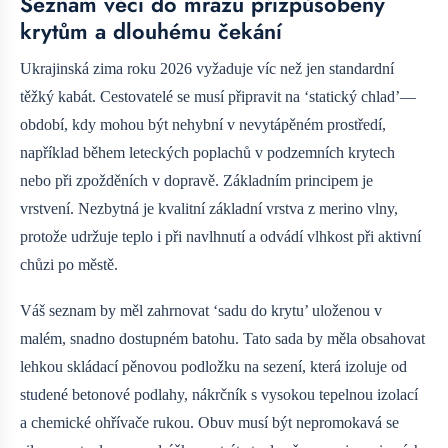
Seznam věcí do mrazu přizpůsobený
krytům a dlouhému čekání
Ukrajinská zima roku 2026 vyžaduje víc než jen standardní
těžký kabát. Cestovatelé se musí připravit na ‘statický chlad’—
období, kdy mohou být nehybní v nevytápěném prostředí,
například během leteckých poplachů v podzemních krytech
nebo při zpožděních v dopravě. Základním principem je
vrstvení. Nezbytná je kvalitní základní vrstva z merino vlny,
protože udržuje teplo i při navlhnutí a odvádí vlhkost při aktivní
chůzi po městě.
Váš seznam by měl zahrnovat ‘sadu do krytu’ uloženou v
malém, snadno dostupném batohu. Tato sada by měla obsahovat
lehkou skládací pěnovou podložku na sezení, která izoluje od
studené betonové podlahy, nákrčník s vysokou tepelnou izolací
a chemické ohřívače rukou. Obuv musí být nepromokavá se