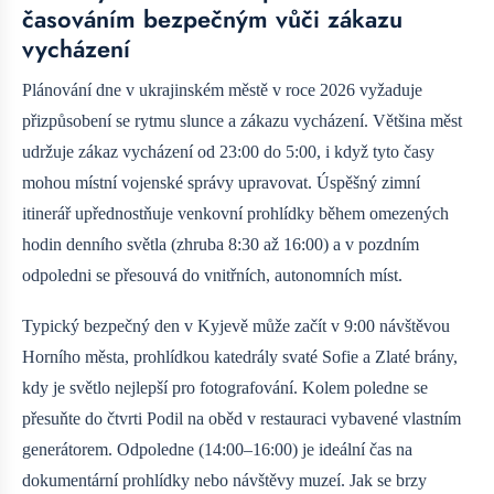
časováním bezpečným vůči zákazu
vycházení
Plánování dne v ukrajinském městě v roce 2026 vyžaduje
přizpůsobení se rytmu slunce a zákazu vycházení. Většina měst
udržuje zákaz vycházení od 23:00 do 5:00, i když tyto časy
mohou místní vojenské správy upravovat. Úspěšný zimní
itinerář upřednostňuje venkovní prohlídky během omezených
hodin denního světla (zhruba 8:30 až 16:00) a v pozdním
odpoledni se přesouvá do vnitřních, autonomních míst.
Typický bezpečný den v Kyjevě může začít v 9:00 návštěvou
Horního města, prohlídkou katedrály svaté Sofie a Zlaté brány,
kdy je světlo nejlepší pro fotografování. Kolem poledne se
přesuňte do čtvrti Podil na oběd v restauraci vybavené vlastním
generátorem. Odpoledne (14:00–16:00) je ideální čas na
dokumentární prohlídky nebo návštěvy muzeí. Jak se brzy