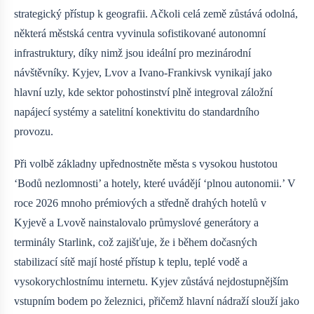
strategický přístup k geografii. Ačkoli celá země zůstává odolná,
některá městská centra vyvinula sofistikované autonomní
infrastruktury, díky nimž jsou ideální pro mezinárodní
návštěvníky. Kyjev, Lvov a Ivano-Frankivsk vynikají jako
hlavní uzly, kde sektor pohostinství plně integroval záložní
napájecí systémy a satelitní konektivitu do standardního
provozu.
Při volbě základny upřednostněte města s vysokou hustotou
‘Bodů nezlomnosti’ a hotely, které uvádějí ‘plnou autonomii.’ V
roce 2026 mnoho prémiových a středně drahých hotelů v
Kyjevě a Lvově nainstalovalo průmyslové generátory a
terminály Starlink, což zajišťuje, že i během dočasných
stabilizací sítě mají hosté přístup k teplu, teplé vodě a
vysokorychlostnímu internetu. Kyjev zůstává nejdostupnějším
vstupním bodem po železnici, přičemž hlavní nádraží slouží jako