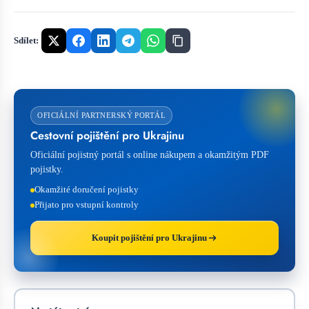
Sdílet:
OFICIÁLNÍ PARTNERSKÝ PORTÁL
Cestovní pojištění pro Ukrajinu
Oficiální pojistný portál s online nákupem a okamžitým PDF
pojistky.
Okamžité doručení pojistky
Přijato pro vstupní kontroly
Koupit pojištění pro Ukrajinu