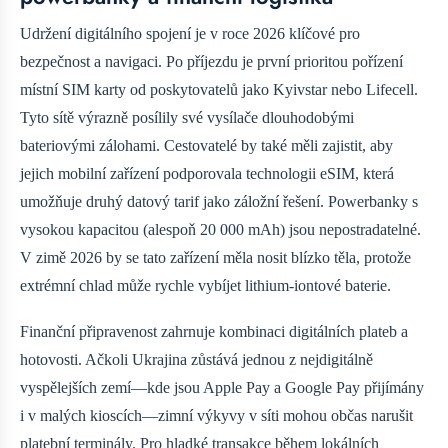
Udržení digitálního spojení je v roce 2026 klíčové pro
bezpečnost a navigaci. Po příjezdu je první prioritou pořízení
místní SIM karty od poskytovatelů jako Kyivstar nebo Lifecell.
Tyto sítě výrazně posílily své vysílače dlouhodobými
bateriovými zálohami. Cestovatelé by také měli zajistit, aby
jejich mobilní zařízení podporovala technologii eSIM, která
umožňuje druhý datový tarif jako záložní řešení. Powerbanky s
vysokou kapacitou (alespoň 20 000 mAh) jsou nepostradatelné.
V zimě 2026 by se tato zařízení měla nosit blízko těla, protože
extrémní chlad může rychle vybíjet lithium-iontové baterie.
Finanční připravenost zahrnuje kombinaci digitálních plateb a
hotovosti. Ačkoli Ukrajina zůstává jednou z nejdigitálně
vyspělejších zemí—kde jsou Apple Pay a Google Pay přijímány
i v malých kioscích—zimní výkyvy v síti mohou občas narušit
platební terminály. Pro hladké transakce během lokálních