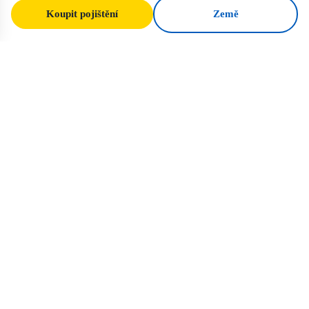
Koupit pojištění
Země
SafeTrip
Ukraine
Váš spolehlivý průvodce bezpečným
cestováním na Ukrajinu. Vízová pravidla,
pojištění a praktické rady pro každou
národnost.
Koupit pojištění pro Ukrajinu →
RYCHLÉ ODKAZY
Domů
Země
Cestovní články
Pojištění
O nás