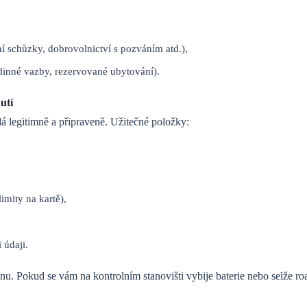
ní schůzky, dobrovolnictví s pozváním atd.),
odinné vazby, rezervované ubytování).
utí
dá legitimně a připraveně. Užitečné položky:
imity na kartě),
 údaji.
onu. Pokud se vám na kontrolním stanovišti vybije baterie nebo selže r