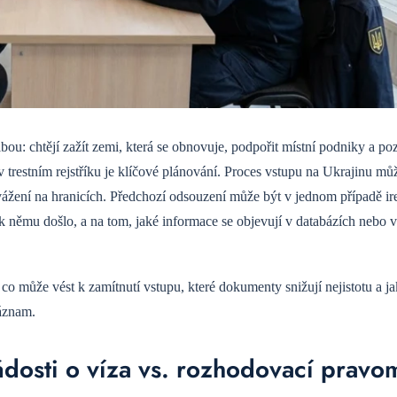
u: chtějí zažít zemi, která se obnovuje, podpořit místní podniky a po
 trestním rejstříku je klíčové plánování. Proces vstupu na Ukrajinu mů
uvážení na hranicích. Předchozí odsouzení může být v jednom případě ire
y k němu došlo, a na tom, jaké informace se objevují v databázích nebo 
, co může vést k zamítnutí vstupu, které dokumenty snižují nejistotu a j
záznam.
žádosti o víza vs. rozhodovací prav