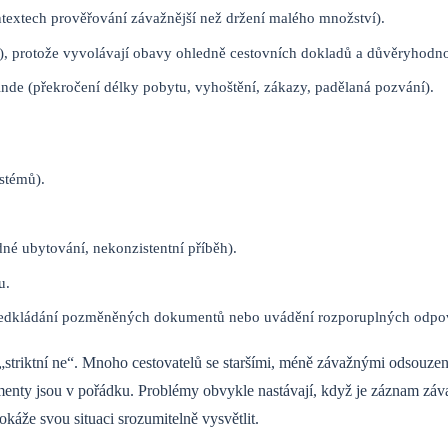
extech prověřování závažnější než držení malého množství).
), protože vyvolávají obavy ohledně cestovních dokladů a důvěryhodno
inde (překročení délky pobytu, vyhoštění, zákazy, padělaná pozvání).
stémů).
ádné ubytování, nekonzistentní příběh).
u.
 předkládání pozměněných dokumentů nebo uvádění rozporuplných odpo
„striktní ne“. Mnoho cestovatelů se staršími, méně závažnými odsouzen
menty jsou v pořádku. Problémy obvykle nastávají, když je záznam záv
káže svou situaci srozumitelně vysvětlit.