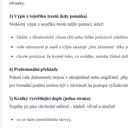
závazky.
3) Výpis z rejstříku trestů (kdy pomáhá)
Nedávný výpis z rejstříku trestů může pomoci, když:
žádáte o dlouhodobé vízum (D) nebo řešíte pobytové záležitos
vaše odsouzení je staré a výpis ukazuje „bez záznamu“ díky 
chcete prokázat, že kromě toho, co uvádíte, nemáte žádné další
4) Profesionální překlady
Pokud vaše dokumenty nejsou v ukrajinštině nebo angličtině, připra
pro formální podání mohou být v závislosti na postupu vyžadován
5) Krátký vysvětlující dopis (jedna strana)
Napište jej jako obchodní sdělení – klidně, věcně a stručně:
co se stalo (neutrálními slovy),