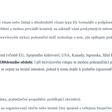
bují vízum nebo žádají o dlouhodobé vízum typu D): formuláře a podpůr
tlení a mohou provádět kontroly na základě vámi poskytnutých inform
 bezvízovém styku): pohraniční stráž rozhoduje o tom, zda splňujete p
í (včetně EU, Spojeného království, USA, Kanady, Japonska, Jižní 
 180denního období
. I při bezvízovém vstupu se mohou pohraničníci pt
 se zeptat na trestní minulost, pokud k tomu dojde k podnětu (upozorně
ínka, podmínečné propuštění, probíhající obvinění).
y na organizovaný zločin nebo trestné činy spojené s veřejnou bezpečnos