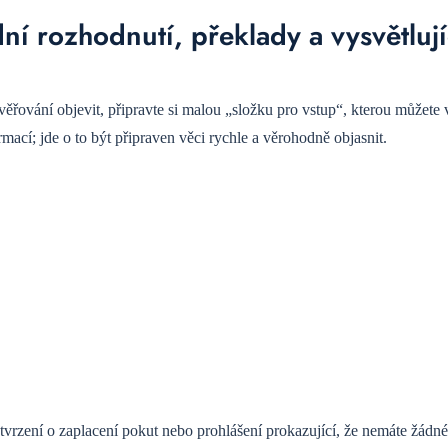
í rozhodnutí, překlady a vysvětlují
řování objevit, připravte si malou „složku pro vstup“, kterou můžete 
mací; jde o to být připraven věci rychle a věrohodně objasnit.
otvrzení o zaplacení pokut nebo prohlášení prokazující, že nemáte žádn