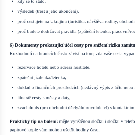
kdy se to stalo,
výsledek (trest a jeho ukončení),
proč cestujete na Ukrajinu (turistika, návštěva rodiny, obchod
proč budete dodržovat pravidla (zpáteční letenka, pracovní/r
6) Dokumenty prokazující účel cesty pro snížení rizika zamítn
Rozhodnutí na hranicích často závisí na tom, zda vaše cesta vypa
rezervace hotelu nebo adresa hostitele,
zpáteční jízdenka/letenka,
doklad o finančních prostředcích (nedávný výpis z účtu nebo l
itinerář cesty s městy a daty,
zvací dopis (pro obchodní účely/dobrovolnictví) s kontaktními
Praktický tip na balení:
mějte vytištěnou složku i složku v telef
papírové kopie vám mohou ušetřit hodiny času.