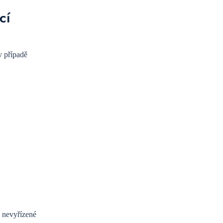
cí
v případě
é nevyřízené