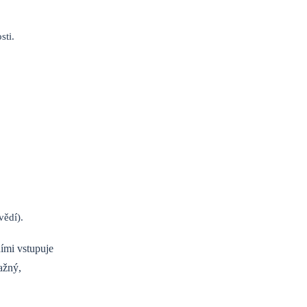
sti.
vědí).
ími vstupuje
ažný,