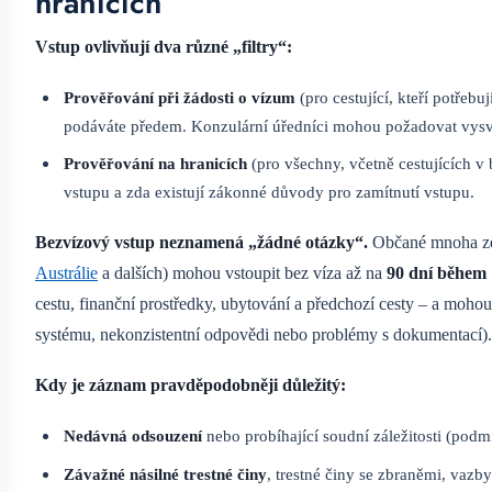
hranicích
Vstup ovlivňují dva různé „filtry“:
Prověřování při žádosti o vízum
(pro cestující, kteří potře
podáváte předem. Konzulární úředníci mohou požadovat vysvě
Prověřování na hranicích
(pro všechny, včetně cestujících v
vstupu a zda existují zákonné důvody pro zamítnutí vstupu.
Bezvízový vstup neznamená „žádné otázky“.
Občané mnoha zem
Austrálie
a dalších) mohou vstoupit bez víza až na
90 dní během
cestu, finanční prostředky, ubytování a předchozí cesty – a mohou
systému, nekonzistentní odpovědi nebo problémy s dokumentací).
Kdy je záznam pravděpodobněji důležitý:
Nedávná odsouzení
nebo probíhající soudní záležitosti (podm
Závažné násilné trestné činy
, trestné činy se zbraněmi, vazb