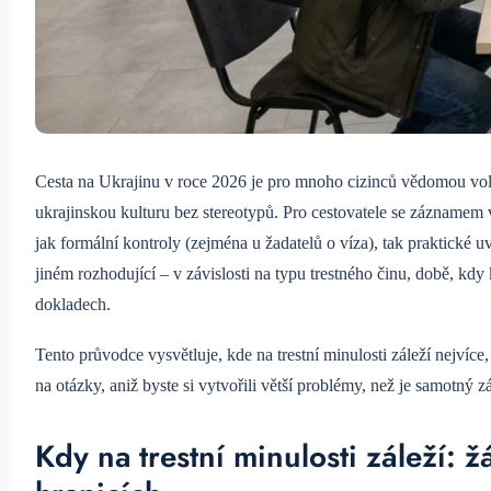
Cesta na Ukrajinu v roce 2026 je pro mnoho cizinců vědomou volbo
ukrajinskou kulturu bez stereotypů. Pro cestovatele se záznamem v
jak formální kontroly (zejména u žadatelů o víza), tak praktické 
jiném rozhodující – v závislosti na typu trestného činu, době, kd
dokladech.
Tento průvodce vysvětluje, kde na trestní minulosti záleží nejvíce
na otázky, aniž byste si vytvořili větší problémy, než je samotný 
Kdy na trestní minulosti záleží: 