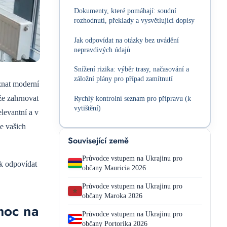
Dokumenty, které pomáhají: soudní
rozhodnutí, překlady a vysvětlující dopisy
Jak odpovídat na otázky bez uvádění
nepravdivých údajů
Snížení rizika: výběr trasy, načasování a
záložní plány pro případ zamítnutí
znat moderní
že zahrnovat
Rychlý kontrolní seznam pro přípravu (k
vytištění)
levantní a v
ve vašich
Související země
Průvodce vstupem na Ukrajinu pro
ak odpovídat
občany Mauricia 2026
Průvodce vstupem na Ukrajinu pro
občany Maroka 2026
omoc na
Průvodce vstupem na Ukrajinu pro
občany Portorika 2026