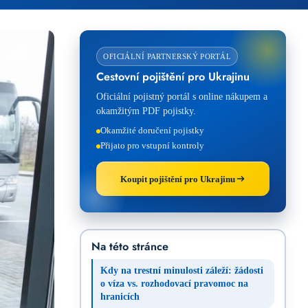
OFICIÁLNÍ PARTNERSKÝ PORTÁL
Cestovní pojištění pro Ukrajinu
Oficiální pojistný portál s online nákupem a
okamžitým PDF pojistky.
Okamžité doručení pojistky
Přijato pro vstupní kontroly
Koupit pojištění pro Ukrajinu
Na této stránce
Kdy na trestní minulosti záleží: žádosti
o víza vs. rozhodovací pravomoc na
hranicích