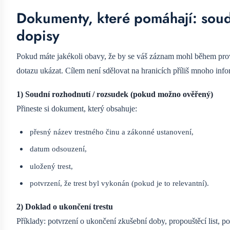
Dokumenty, které pomáhají: soudn
dopisy
Pokud máte jakékoli obavy, že by se váš záznam mohl během prově
dotazu ukázat. Cílem není sdělovat na hranicích příliš mnoho infor
1) Soudní rozhodnutí / rozsudek (pokud možno ověřený)
Přineste si dokument, který obsahuje:
přesný název trestného činu a zákonné ustanovení,
datum odsouzení,
uložený trest,
potvrzení, že trest byl vykonán (pokud je to relevantní).
2) Doklad o ukončení trestu
Příklady: potvrzení o ukončení zkušební doby, propouštěcí list, p