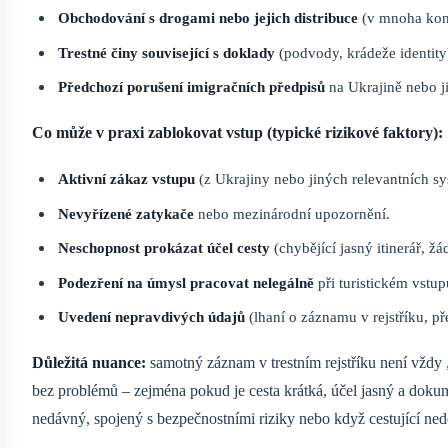
Obchodování s drogami nebo jejich distribuce
(v mnoha kont
Trestné činy související s doklady
(podvody, krádeže identity
Předchozí porušení imigračních předpisů
na Ukrajině nebo j
Co může v praxi zablokovat vstup (typické rizikové faktory):
Aktivní zákaz vstupu
(z Ukrajiny nebo jiných relevantních sy
Nevyřízené zatykače
nebo mezinárodní upozornění.
Neschopnost prokázat účel cesty
(chybějící jasný itinerář, ž
Podezření na úmysl pracovat nelegálně
při turistickém vstup
Uvedení nepravdivých údajů
(lhaní o záznamu v rejstříku,
Důležitá nuance:
samotný záznam v trestním rejstříku není vždy 
bez problémů – zejména pokud je cesta krátká, účel jasný a doku
nedávný, spojený s bezpečnostními riziky nebo když cestující nedo