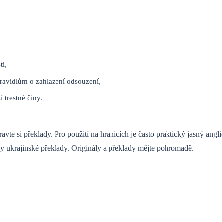
ti,
pravidlům o zahlazení odsouzení,
 trestné činy.
vte si překlady. Pro použití na hranicích je často praktický jasný angl
y ukrajinské překlady. Originály a překlady mějte pohromadě.