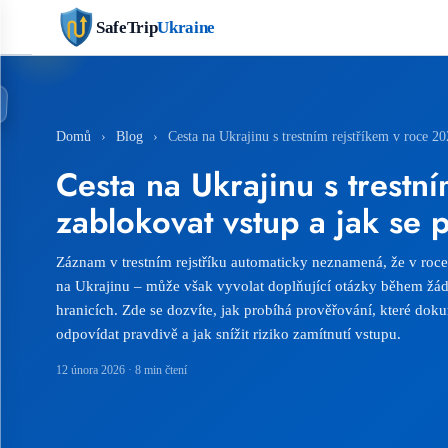
SafeTrip
Ukraine
Domů
›
Blog
›
Cesta na Ukrajinu s trestním rejstříkem v roce 2
Cesta na Ukrajinu s trest
zablokovat vstup a jak se p
Záznam v trestním rejstříku automaticky neznamená, že v roc
na Ukrajinu – může však vyvolat doplňující otázky během žád
hranicích. Zde se dozvíte, jak probíhá prověřování, které dok
odpovídat pravdivě a jak snížit riziko zamítnutí vstupu.
12 února 2026
· 8 min čtení