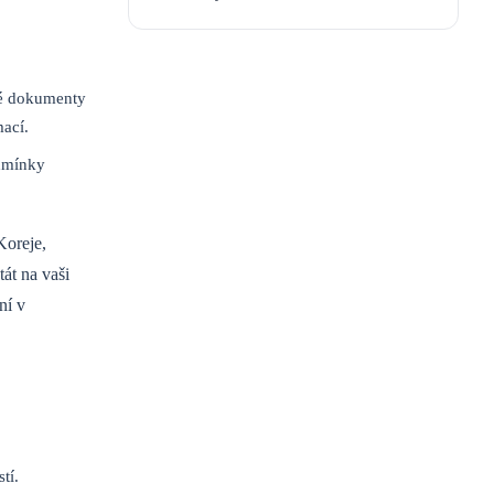
né dokumenty
ací.
odmínky
Koreje,
át na vaši
ní v
tí.