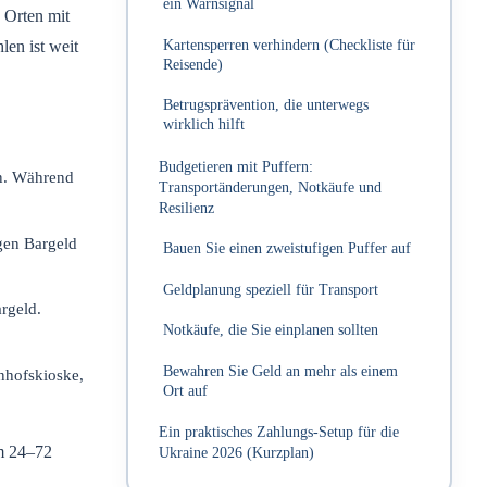
ein Warnsignal
 Orten mit
len ist weit
Kartensperren verhindern (Checkliste für
Reisende)
Betrugsprävention, die unterwegs
wirklich hilft
Budgetieren mit Puffern:
en. Während
Transportänderungen, Notkäufe und
Resilienz
gen Bargeld
Bauen Sie einen zweistufigen Puffer auf
Geldplanung speziell für Transport
argeld.
Notkäufe, die Sie einplanen sollten
Bewahren Sie Geld an mehr als einem
hnhofskioske,
Ort auf
Ein praktisches Zahlungs-Setup für die
um 24–72
Ukraine 2026 (Kurzplan)