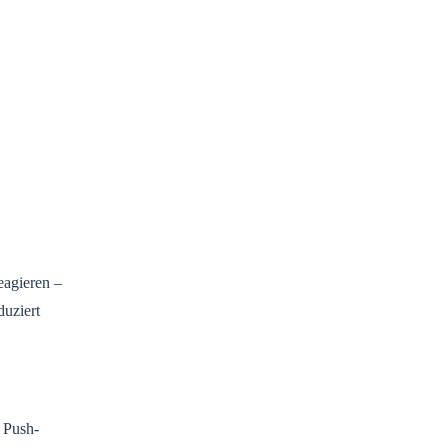
eagieren –
duziert
 Push-