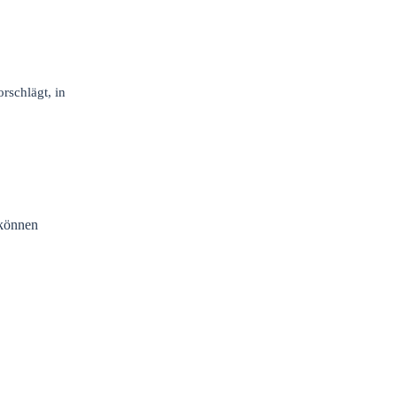
rschlägt, in
 können