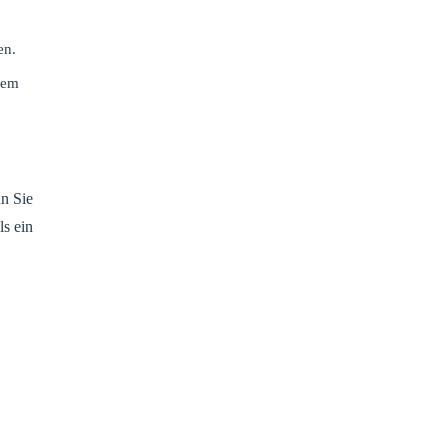
en.
nem
nn Sie
ls ein