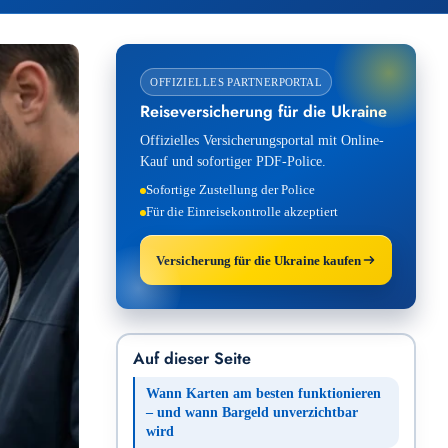
OFFIZIELLES PARTNERPORTAL
Reiseversicherung für die Ukraine
Offizielles Versicherungsportal mit Online-
Kauf und sofortiger PDF-Police.
Sofortige Zustellung der Police
Für die Einreisekontrolle akzeptiert
Versicherung für die Ukraine kaufen
Auf dieser Seite
Wann Karten am besten funktionieren
– und wann Bargeld unverzichtbar
wird