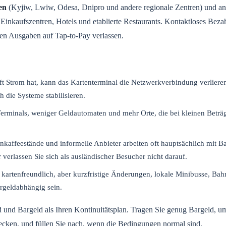
en
(Kyjiw, Lwiw, Odesa, Dnipro und andere regionale Zentren) und an
, Einkaufszentren, Hotels und etablierte Restaurants. Kontaktloses Bezah
chen Ausgaben auf Tap-to-Pay verlassen.
t Strom hat, kann das Kartenterminal die Netzwerkverbindung verlier
 die Systeme stabilisieren.
erminals, weniger Geldautomaten und mehr Orte, die bei kleinen Beträ
enkaffeestände und informelle Anbieter arbeiten oft hauptsächlich mit B
rlassen Sie sich als ausländischer Besucher nicht darauf.
 kartenfreundlich, aber kurzfristige Änderungen, lokale Minibusse, Ba
rgeldabhängig sein.
d und Bargeld als Ihren Kontinuitätsplan. Tragen Sie genug Bargeld, 
ecken, und füllen Sie nach, wenn die Bedingungen normal sind.