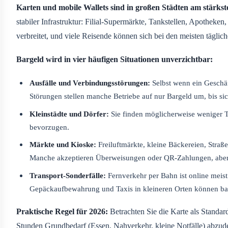
Karten und mobile Wallets sind in großen Städten am stärkst
stabiler Infrastruktur: Filial-Supermärkte, Tankstellen, Apotheken
verbreitet, und viele Reisende können sich bei den meisten tägli
Bargeld wird in vier häufigen Situationen unverzichtbar:
Ausfälle und Verbindungsstörungen:
Selbst wenn ein Geschäf
Störungen stellen manche Betriebe auf nur Bargeld um, bis sich
Kleinstädte und Dörfer:
Sie finden möglicherweise weniger T
bevorzugen.
Märkte und Kioske:
Freiluftmärkte, kleine Bäckereien, Straß
Manche akzeptieren Überweisungen oder QR-Zahlungen, aber ve
Transport-Sonderfälle:
Fernverkehr per Bahn ist online meist
Gepäckaufbewahrung und Taxis in kleineren Orten können ba
Praktische Regel für 2026:
Betrachten Sie die Karte als Standar
Stunden Grundbedarf (Essen, Nahverkehr, kleine Notfälle) abzud