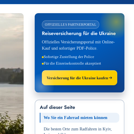
OFFIZIELLES PARTNERPORTAL
Reiseversicherung für die Ukraine
Offizielles Versicherungsportal mit Online-
Kauf und sofortiger PDF-Police.
Sofortige Zustellung der Police
Für die Einreisekontrolle akzeptiert
Versicherung für die Ukraine kaufen
Auf dieser Seite
Wo Sie ein Fahrrad mieten können
Die besten Orte zum Radfahren in Kyiv,