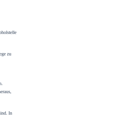
holstelle
ege zu
n.
eraus,
ind. In