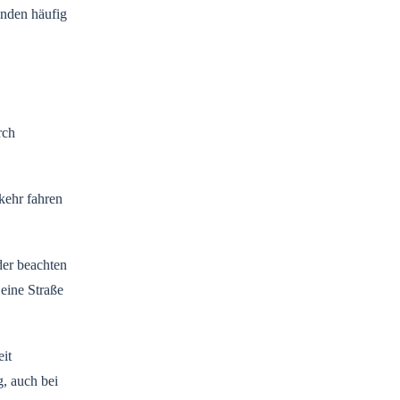
enden häufig
rch
kehr fahren
der beachten
eine Straße
it
g, auch bei