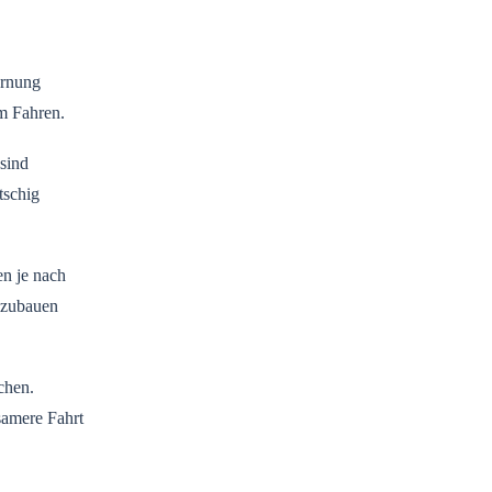
arnung
m Fahren.
sind
tschig
en je nach
uszubauen
chen.
samere Fahrt