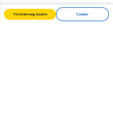
Versicherung kaufen
Länder
SafeTrip
Ukraine
Ihr verlässlicher Leitfaden für sicheres
Reisen in die Ukraine. Visaregeln,
Versicherung und praktische Tipps für jede
Nationalität.
Versicherung für die Ukraine kaufen →
SCHNELLLINKS
Startseite
Länder
Reiseartikel