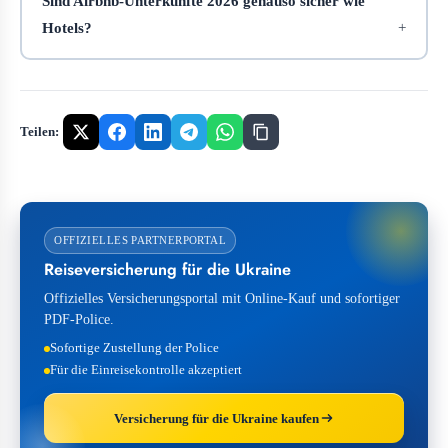
Sind Airbnb-Unterkünfte 2026 genauso sicher wie
Hotels?
Teilen:
OFFIZIELLES PARTNERPORTAL
Reiseversicherung für die Ukraine
Offizielles Versicherungsportal mit Online-Kauf und sofortiger
PDF-Police.
Sofortige Zustellung der Police
Für die Einreisekontrolle akzeptiert
Versicherung für die Ukraine kaufen