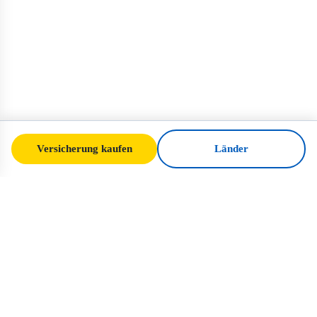
Versicherung kaufen
Länder
SafeTrip
Ukraine
Ihr verlässlicher Leitfaden für sicheres
Reisen in die Ukraine. Visaregeln,
Versicherung und praktische Tipps für jede
Nationalität.
Versicherung für die Ukraine kaufen →