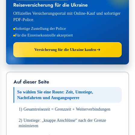
Reiseversicherung für die Ukraine
Offizielles Versicherungsportal mit Online-Kauf und sofortiger
PDF-Police.
Sofortige Zustellung der Police
Für die Einreisekontrolle akzeptiert
Versicherung für die Ukraine kaufen
Auf dieser Seite
So wählen Sie eine Route: Zeit, Umstiege,
Nachtfahrten und Ausgangssperre
1) Gesamtreisezeit = Grenzzeit + Weiterverbindungen
2) Umstiege: „knappe Anschlüsse“ nach der Grenze
minimieren