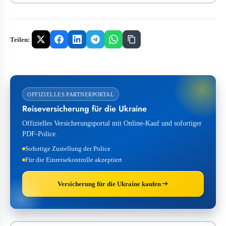
Teilen:
OFFIZIELLES PARTNERPORTAL
Reiseversicherung für die Ukraine
Offizielles Versicherungsportal mit Online-Kauf und sofortiger
PDF-Police.
Sofortige Zustellung der Police
Für die Einreisekontrolle akzeptiert
Versicherung für die Ukraine kaufen