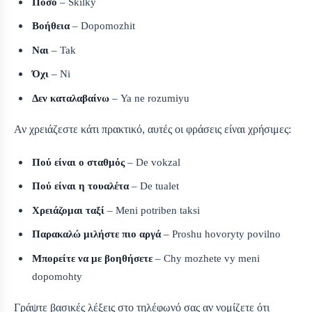
Πόσο
– Skilky
Βοήθεια
– Dopomozhit
Ναι
– Tak
Όχι
– Ni
Δεν καταλαβαίνω
– Ya ne rozumiyu
Αν χρειάζεστε κάτι πρακτικό, αυτές οι φράσεις είναι χρήσιμες:
Πού είναι ο σταθμός
– De vokzal
Πού είναι η τουαλέτα
– De tualet
Χρειάζομαι ταξί
– Meni potriben taksi
Παρακαλώ μιλήστε πιο αργά
– Proshu hovoryty povilno
Μπορείτε να με βοηθήσετε
– Chy mozhete vy meni
dopomohty
Γράψτε βασικές λέξεις στο τηλέφωνό σας αν νομίζετε ότι