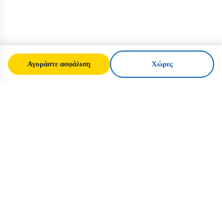
Αγοράστε ασφάλιση
Χώρες
SafeTrip
Ukraine
Ο αξιόπιστος οδηγός σας για ασφαλή
ταξίδια στην Ουκρανία. Κανόνες βίζας,
ασφάλιση και πρακτικές συμβουλές για
κάθε εθνικότητα.
Αγοράστε ασφάλιση για την Ουκρανία →
ΓΡΉΓΟΡΟΙ ΣΎΝΔΕΣΜΟΙ
Αρχική