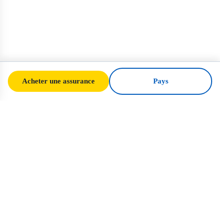
Acheter une assurance
Pays
SafeTrip
Ukraine
Votre guide de confiance pour voyager en
toute sécurité en Ukraine. Règles de visa,
assurance et conseils pratiques pour chaque
nationalité.
Acheter une assurance pour l'Ukraine →
LIENS RAPIDES