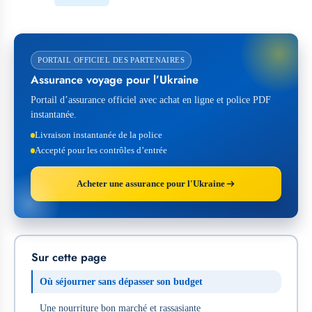
PORTAIL OFFICIEL DES PARTENAIRES
Assurance voyage pour l’Ukraine
Portail d’assurance officiel avec achat en ligne et police PDF
instantanée.
Livraison instantanée de la police
Accepté pour les contrôles d’entrée
Acheter une assurance pour l'Ukraine
Sur cette page
Où séjourner sans dépasser son budget
Une nourriture bon marché et rassasiante