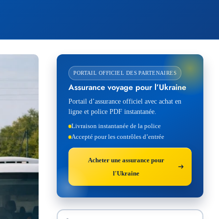
PORTAIL OFFICIEL DES PARTENAIRES
Assurance voyage pour l’Ukraine
Portail d’assurance officiel avec achat en
ligne et police PDF instantanée.
Livraison instantanée de la police
Accepté pour les contrôles d’entrée
Acheter une assurance pour
l'Ukraine