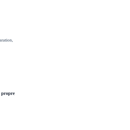
aration,
e propre