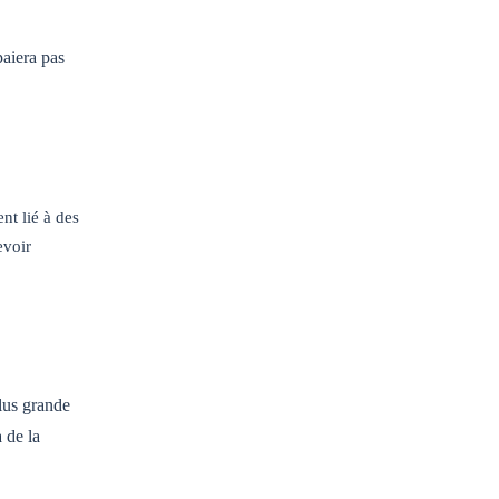
paiera pas
nt lié à des
evoir
plus grande
 de la