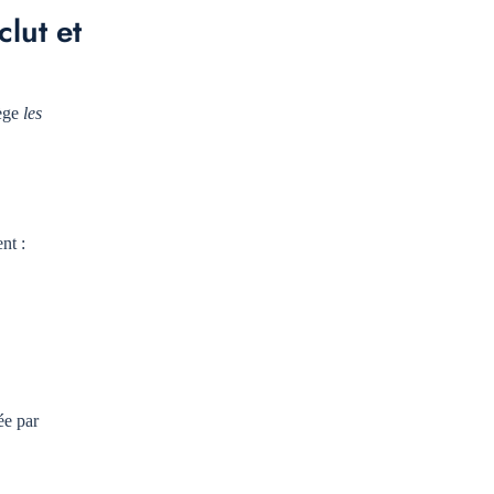
lut et
tège
les
nt :
ée par