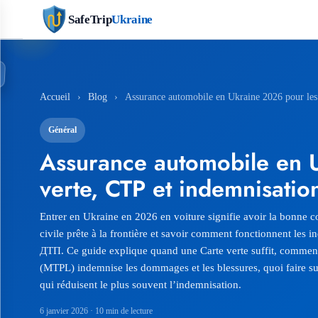
SafeTrip
Ukraine
Accueil
›
Blog
›
Assurance automobile en Ukraine 2026 pour les c
Général
Assurance automobile en U
verte, CTP et indemnisatio
Entrer en Ukraine en 2026 en voiture signifie avoir la bonne c
civile prête à la frontière et savoir comment fonctionnent les 
ДТП. Ce guide explique quand une Carte verte suffit, commen
(MTPL) indemnise les dommages et les blessures, quoi faire sur 
qui réduisent le plus souvent l’indemnisation.
6 janvier 2026
· 10 min de lecture