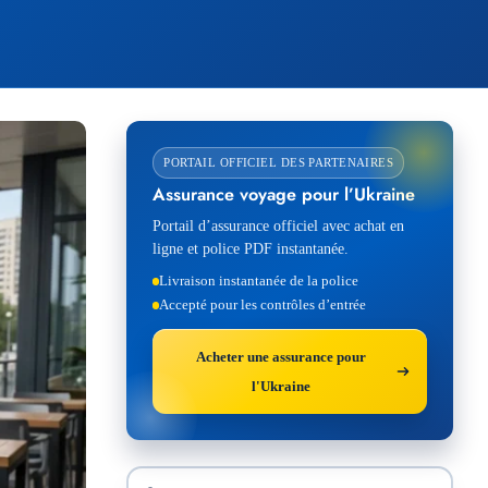
PORTAIL OFFICIEL DES PARTENAIRES
Assurance voyage pour l’Ukraine
Portail d’assurance officiel avec achat en
ligne et police PDF instantanée.
Livraison instantanée de la police
Accepté pour les contrôles d’entrée
Acheter une assurance pour
l'Ukraine