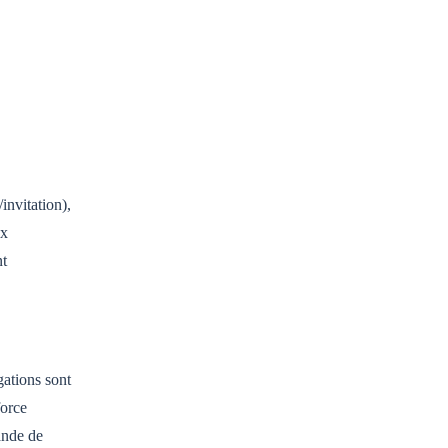
invitation),
ux
nt
gations sont
force
ande de