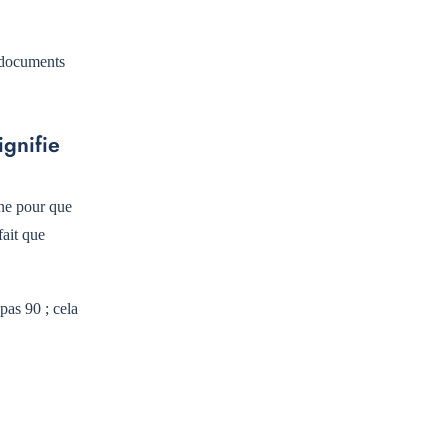
 documents
ignifie
ine pour que
fait que
pas 90 ; cela