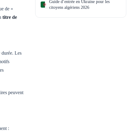
Guide d’entrée en Ukraine pour les
citoyens algériens 2026
ue de «
un
titre de
e durée. Les
motifs
es
aires peuvent
ent :