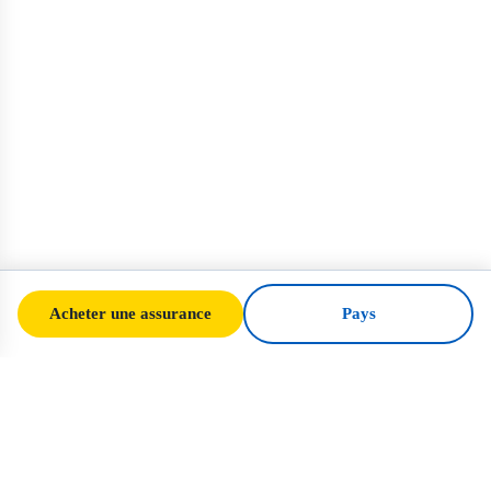
Acheter une assurance
Pays
SafeTrip
Ukraine
Votre guide de confiance pour voyager en