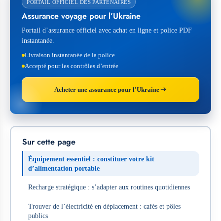
PORTAIL OFFICIEL DES PARTENAIRES
Assurance voyage pour l’Ukraine
Portail d’assurance officiel avec achat en ligne et police PDF
instantanée.
Livraison instantanée de la police
Accepté pour les contrôles d’entrée
Acheter une assurance pour l'Ukraine
Sur cette page
Équipement essentiel : constituer votre kit
d’alimentation portable
Recharge stratégique : s’adapter aux routines quotidiennes
Trouver de l’électricité en déplacement : cafés et pôles
publics