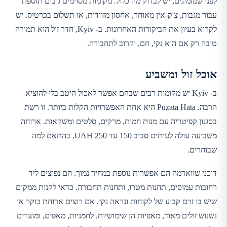
לפני שמזמינים, יש לבדוק מה כלול. מקומות מסוימים גובים תוספת
עבור מגבות, צ'ק-אין מאוחר, אחסון מזוודות, או תשלום בכרטיס. יש
לקרוא בעיון את הביקורות האחרונות. ב- Kyiv, חדר זול הוא תמורה
טובה רק אם הוא נקי, חם, וקרוב לתחבורה.
אוכל זול ומשביע
ב- Kyiv יש מקומות רבים שבהם אפשר לאכול היטב בלי להוציא
הרבה. Puzata Hata היא אחת האפשרויות הקלות ביותר. זו רשת
בסגנון קפיטריה עם מנות חמות, מרקים, סלטים ומשקאות. ארוחה
משביעה עולה לעיתים סביב 150 עד 250 UAH, בהתאם למה
שבוחרים.
דוכני שווארמה הם אפשרות נוספת במחיר נמוך. הם נפוצים ליד
רחובות עמוסים, תחנות מטרו, ותחנות תחבורה. כדאי לקנות ממקום
שיש בו זרם קבוע של לקוחות ונראה נקי. אם רוצים ארוחת בוקר או
נשנוש זולים מאוד, מאפיות הן שימושיות. לחמניות, מאפים, ומוצרים