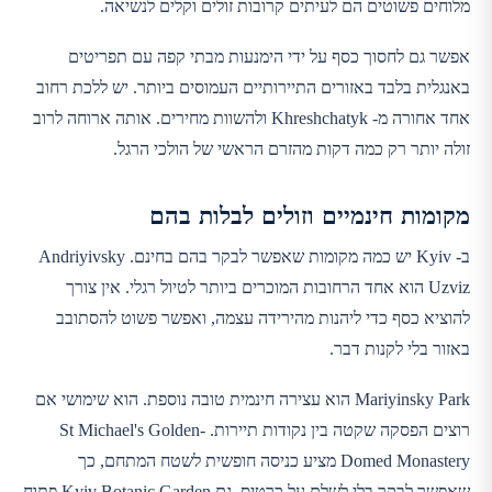
מלוחים פשוטים הם לעיתים קרובות זולים וקלים לנשיאה.
אפשר גם לחסוך כסף על ידי הימנעות מבתי קפה עם תפריטים
באנגלית בלבד באזורים התיירותיים העמוסים ביותר. יש ללכת רחוב
אחד אחורה מ- Khreshchatyk ולהשוות מחירים. אותה ארוחה לרוב
זולה יותר רק כמה דקות מהזרם הראשי של הולכי הרגל.
מקומות חינמיים וזולים לבלות בהם
ב- Kyiv יש כמה מקומות שאפשר לבקר בהם בחינם. Andriyivsky
Uzviz הוא אחד הרחובות המוכרים ביותר לטיול רגלי. אין צורך
להוציא כסף כדי ליהנות מהירידה עצמה, ואפשר פשוט להסתובב
באזור בלי לקנות דבר.
Mariyinsky Park הוא עצירה חינמית טובה נוספת. הוא שימושי אם
רוצים הפסקה שקטה בין נקודות תיירות. St Michael's Golden-
Domed Monastery מציע כניסה חופשית לשטח המתחם, כך
שאפשר לבקר בלי לשלם על כרטיס. גם Kyiv Botanic Garden פתוח