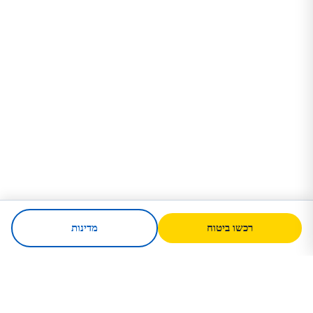
רכשו ביטוח
מדינות
SafeTrip
Ukraine