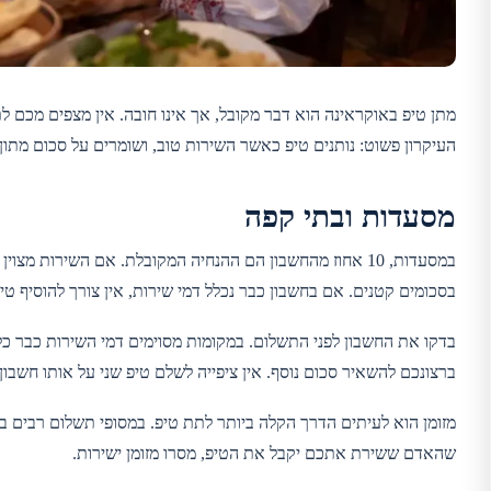
מתן טיפ באוקראינה הוא דבר מקובל, אך אינו חובה. אין מצפים מכם ל
העיקרון פשוט: נותנים טיפ כאשר השירות טוב, ושומרים על סכום מתון 
מסעדות ובתי קפה
בסכומים קטנים. אם בחשבון כבר נכלל דמי שירות, אין צורך להוסיף טי
בדקו את החשבון לפני התשלום. במקומות מסוימים דמי השירות כבר כ
ברצונכם להשאיר סכום נוסף. אין ציפייה לשלם טיפ שני על אותו חשבון.
מזומן הוא לעיתים הדרך הקלה ביותר לתת טיפ. במסופי תשלום רבים ב
שהאדם ששירת אתכם יקבל את הטיפ, מסרו מזומן ישירות.