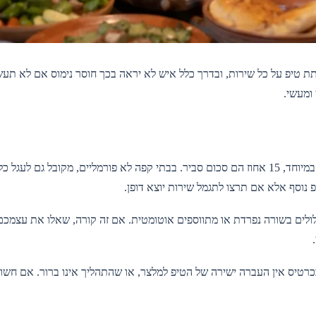
תת טיפ על כל שירות, ובדרך כלל איש לא יראה בכך חוסר נימוס אם לא תעש
ומעשי.
במסעדות, 10 אחוז מהחשבון הם ההנחיה המקובלת. אם השירות מצוין במיוחד, 15 אחוז הם סכום סביר. בבתי קפה לא פורמליים, מקובל ג
פ נוסף אלא אם תרצו לתגמל שירות יוצא דופן.
לולים בשורה נפרדת או מתווספים אוטומטית. אם זה קורה, שאלו את עצמכ
כרטיס אין העברה ישירה של הטיפ למלצר, או שהתהליך אינו ברור. אם חשוב