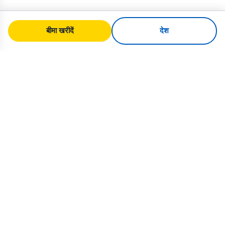
बीमा खरीदें
देश
SafeTrip
Ukraine
यूक्रेन की सुरक्षित यात्रा के लिए आपका विश्वसनीय
मार्गदर्शक। वीज़ा नियम, बीमा और हर राष्ट्रीयता के
लिए व्यावहारिक सलाह।
यूक्रेन के लिए बीमा खरीदें →
त्वरित लिंक
होम
देश
यात्रा लेख
बीमा