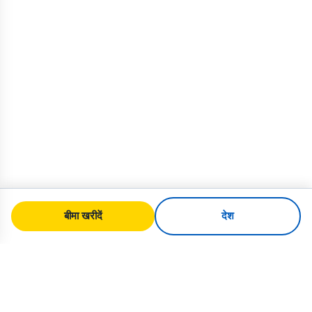
बीमा खरीदें
देश
SafeTrip
Ukraine