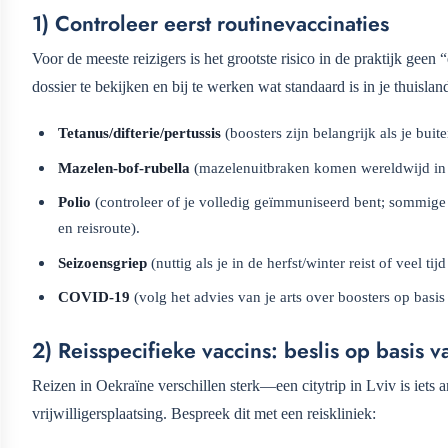
1) Controleer eerst routinevaccinaties
Voor de meeste reizigers is het grootste risico in de praktijk gee
dossier te bekijken en bij te werken wat standaard is in je thuislan
Tetanus/difterie/pertussis
(boosters zijn belangrijk als je buite
Mazelen-bof-rubella
(mazelenuitbraken komen wereldwijd in ve
Polio
(controleer of je volledig geïmmuniseerd bent; sommige
en reisroute).
Seizoensgriep
(nuttig als je in de herfst/winter reist of veel 
COVID-19
(volg het advies van je arts over boosters op basis 
2) Reisspecifieke vaccins: beslis op basis v
Reizen in Oekraïne verschillen sterk—een citytrip in Lviv is iets 
vrijwilligersplaatsing. Bespreek dit met een reiskliniek: