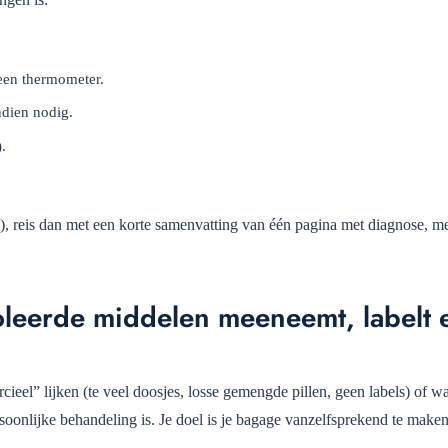
 een thermometer.
ndien nodig.
.
), reis dan met een korte samenvatting van één pagina met diagnose, me
oleerde middelen meeneemt, labelt 
el” lijken (te veel doosjes, losse gemengde pillen, geen labels) of w
rsoonlijke behandeling is. Je doel is je bagage vanzelfsprekend te maken