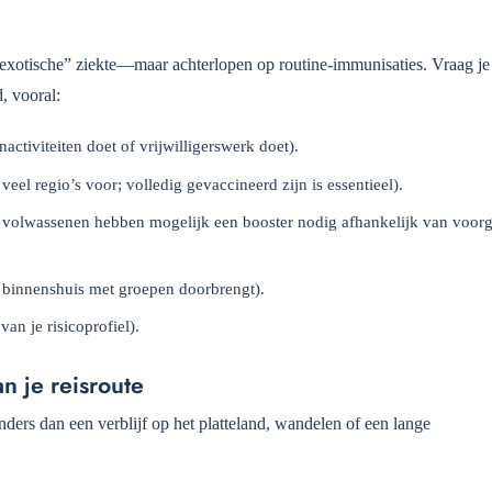
n “exotische” ziekte—maar achterlopen op routine-immunisaties. Vraag je
d, vooral:
nactiviteiten doet of vrijwilligerswerk doet).
el regio’s voor; volledig gevaccineerd zijn is essentieel).
 volwassenen hebben mogelijk een booster nodig afhankelijk van voor
tijd binnenshuis met groepen doorbrengt).
van je risicoprofiel).
an je reisroute
anders dan een verblijf op het platteland, wandelen of een lange