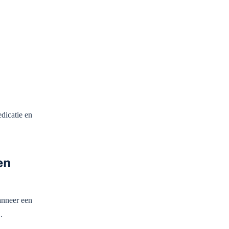
dicatie en
en
anneer een
.