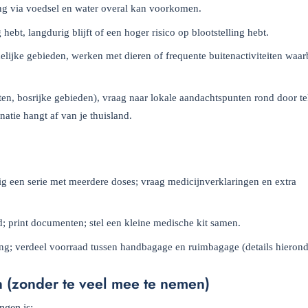
ing via voedsel en water overal kan voorkomen.
hebt, langdurig blijft of een hoger risico op blootstelling hebt.
elijke gebieden, werken met dieren of frequente buitenactiviteiten waarb
ten, bosrijke gebieden), vraag naar lokale aandachtspunten rond door t
atie hangt af van je thuisland.
nodig een serie met meerdere doses; vraag medicijnverklaringen en extra
rd; print documenten; stel een kleine medische kit samen.
ing; verdeel voorraad tussen handbagage en ruimbagage (details hierond
n (zonder te veel mee te nemen)
ngen is: