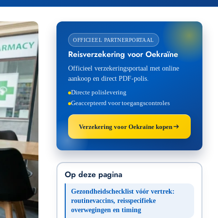
OFFICIEEL PARTNERPORTAAL
Reisverzekering voor Oekraïne
Officieel verzekeringsportaal met online
aankoop en direct PDF-polis.
Directe polislevering
Geaccepteerd voor toegangscontroles
Verzekering voor Oekraïne kopen
Op deze pagina
Gezondheidschecklist vóór vertrek:
routinevaccins, reisspecifieke
overwegingen en timing