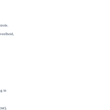
trole.
veelheid,
ng in
ose).