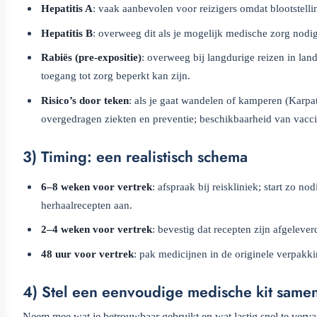
Hepatitis A
: vaak aanbevolen voor reizigers omdat blootstell
Hepatitis B
: overweeg dit als je mogelijk medische zorg nodig 
Rabiës (pre-expositie)
: overweeg bij langdurige reizen in land
toegang tot zorg beperkt kan zijn.
Risico’s door teken
: als je gaat wandelen of kamperen (Karpa
overgedragen ziekten en preventie; beschikbaarheid van vaccin
3) Timing: een realistisch schema
6–8 weken voor vertrek
: afspraak bij reiskliniek; start zo 
herhaalrecepten aan.
2–4 weken voor vertrek
: bevestig dat recepten zijn afgeleve
48 uur voor vertrek
: pak medicijnen in de originele verpakk
4) Stel een eenvoudige medische kit same
Neem mee wat je betrouwbaar gebruikt en wat lastig snel te verva