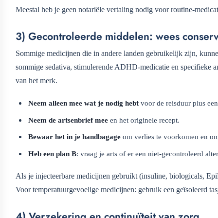
Meestal heb je geen notariële vertaling nodig voor routine-medicat
3) Gecontroleerde middelen: wees conservat
Sommige medicijnen die in andere landen gebruikelijk zijn, kunnen
sommige sedativa, stimulerende ADHD-medicatie en specifieke an
van het merk.
Neem alleen mee wat je nodig hebt
voor de reisduur plus een 
Neem de artsenbrief mee
en het originele recept.
Bewaar het in je handbagage
om verlies te voorkomen en om
Heb een plan B
: vraag je arts of er een niet-gecontroleerd alt
Als je injecteerbare medicijnen gebruikt (insuline, biologicals, Epi
Voor temperatuurgevoelige medicijnen: gebruik een geïsoleerd tasj
4) Verzekering en continuïteit van zorg