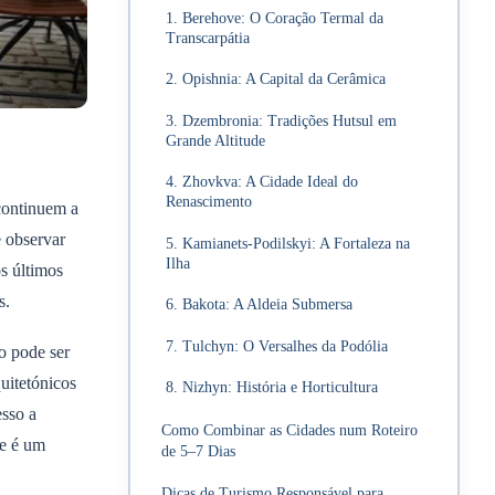
1. Berehove: O Coração Termal da
Transcarpátia
2. Opishnia: A Capital da Cerâmica
3. Dzembronia: Tradições Hutsul em
Grande Altitude
4. Zhovkva: A Cidade Ideal do
Renascimento
continuem a
e observar
5. Kamianets-Podilskyi: A Fortaleza na
Ilha
os últimos
s.
6. Bakota: A Aldeia Submersa
7. Tulchyn: O Versalhes da Podólia
xo pode ser
quitetónicos
8. Nizhyn: História e Horticultura
esso a
Como Combinar as Cidades num Roteiro
de
é um
de 5–7 Dias
Dicas de Turismo Responsável para