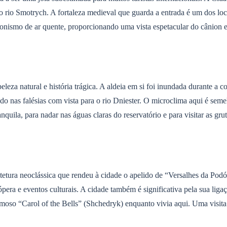
 rio Smotrych. A fortaleza medieval que guarda a entrada é um dos loc
onismo de ar quente, proporcionando uma vista espetacular do cânion e
eza natural e história trágica. A aldeia em si foi inundada durante a c
o nas falésias com vista para o rio Dniester. O microclima aqui é seme
quila, para nadar nas águas claras do reservatório e para visitar as gru
etura neoclássica que rendeu à cidade o apelido de “Versalhes da Podó
ópera e eventos culturais. A cidade também é significativa pela sua liga
so “Carol of the Bells” (Shchedryk) enquanto vivia aqui. Uma visita