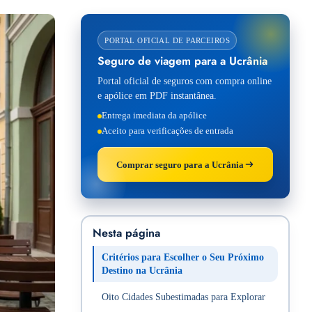
PORTAL OFICIAL DE PARCEIROS
Seguro de viagem para a Ucrânia
Portal oficial de seguros com compra online
e apólice em PDF instantânea.
Entrega imediata da apólice
Aceito para verificações de entrada
Comprar seguro para a Ucrânia
Nesta página
Critérios para Escolher o Seu Próximo
Destino na Ucrânia
Oito Cidades Subestimadas para Explorar