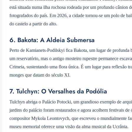
está situada numa ilha rochosa rodeada por um profundo cânion do
fotografados do país. Em 2026, a cidade tornou-se um polo de bal
do castelo a partir do alto.
6. Bakota: A Aldeia Submersa
Perto de Kamianets-Podilskyi fica Bakota, um lugar de profunda bel
um reservatório, mas o antigo mosteiro rupestre permanece escavad
Crimeia, sustentando uma flora única. É um lugar para reflexão tran
monges que datam do século XI.
7. Tulchyn: O Versalhes da Podólia
Tulchyn abriga o Palácio Potocki, um grandioso exemplo de arquit
jardins do palácio foram restaurados e agora acolhem festivais de 
compositor Mykola Leontovych, que escreveu o mundialmente famo
museu memorial oferece uma visão da alma musical da Ucrânia.