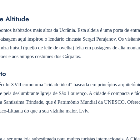
e Altitude
tos habitados mais altos da Ucrânia. Esta aldeia é uma porta de entra
aisagem aqui inspirou o lendário cineasta Sergei Parajanov. Os visitan
dza hutsul (queijo de leite de ovelha) feita em pastagens de alta monta
ções e aos antigos costumes dos Cárpatos.
to
éculo XVII como uma “cidade ideal” baseada em princípios arquitetóni
 e pela deslumbrante Igreja de São Lourenço. A cidade é compacta e fác
ja da Santíssima Trindade, que é Património Mundial da UNESCO. Ofere
aco-Lituana do que a sua vizinha maior, Lviv.
a ser uma joia subestimada para muitos turistas internacionais. A Cid