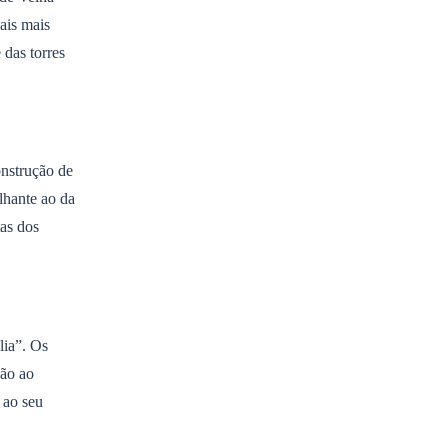
ais mais
 das torres
onstrução de
lhante ao da
tas dos
lia”. Os
ção ao
 ao seu