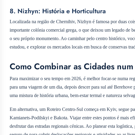
8. Nizhyn: História e Horticultura
Localizada na região de Chernihiv, Nizhyn é famosa por duas coisa
importante colónia comercial grega, o que deixou um legado de be
o seu próprio monumento. Ao caminhar pelo centro histórico, você
estudou, e explorar os mercados locais em busca de conservas trad
Como Combinar as Cidades num 
Para maximizar o seu tempo em 2026, é melhor focar-se numa reg
para uma viagem de um dia, depois descer para sul até Berehove p
uma mistura de história urbana, bem-estar termal e natureza selva
Em alternativa, um Roteiro Centro-Sul começa em Kyiv, segue par
Kamianets-Podilskyi e Bakota. Viajar entre estes pontos é mais e
desfrutar das estradas regionais cénicas. Ao planear esta logístic
seguro de
para cobrir deslocações regionais e atividades ao ar livre