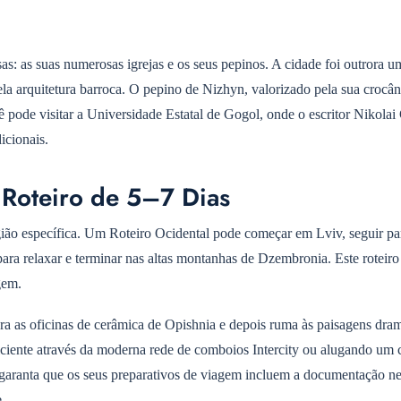
s: as suas numerosas igrejas e os seus pepinos. A cidade foi outrora u
la arquitetura barroca. O pepino de Nizhyn, valorizado pela sua crocân
 pode visitar a Universidade Estatal de Gogol, onde o escritor Nikolai
icionais.
Roteiro de 5–7 Dias
ião específica. Um Roteiro Ocidental pode começar em Lviv, seguir p
ara relaxar e terminar nas altas montanhas de Dzembronia. Este roteiro
gem.
a as oficinas de cerâmica de Opishnia e depois ruma às paisagens dram
ficiente através da moderna rede de comboios Intercity ou alugando um 
a, garanta que os seus preparativos de viagem incluem a documentação ne
.