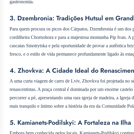
gastronomia.
3. Dzembronia: Tradições Hutsul em Grand
Para quem procura os picos dos Cárpatos, Dzembronia é um dos pon
cordilheira Chornohora e para a majestosa montanha Pip Ivan. A p
cascatas Smotrytska e pela oportunidade de provar a autêntica bryn
fresco, e o estilo de vida permanece profundamente ligado às esta
4. Zhovkva: A Cidade Ideal do Renascimen
A uma curta viagem de carro de Lviv, Zhovkva foi projetada no s
renascentistas. A praça central é dominada por um enorme castelo
percorrer a pé, apresentando uma rara igreja de madeira, a Igre
mais tranquilo e íntimo sobre a história da era da Comunidade Pol
5. Kamianets-Podilskyi: A Fortaleza na Ilha
Embora bem conhecida pelos locais, Kamianets-Podilskyi continua 