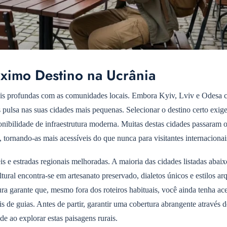
óximo Destino na Ucrânia
ais profundas com as comunidades locais. Embora Kyiv, Lviv e Odesa 
s pulsa nas suas cidades mais pequenas. Selecionar o destino certo exig
sponibilidade de infraestrutura moderna. Muitas destas cidades passaram 
, tornando-as mais acessíveis do que nunca para visitantes internacionai
eis e estradas regionais melhoradas. A maioria das cidades listadas abai
tural encontra-se em artesanato preservado, dialetos únicos e estilos ar
tura garante que, mesmo fora dos roteiros habituais, você ainda tenha ac
is de guias. Antes de partir, garantir uma cobertura abrangente através 
de ao explorar estas paisagens rurais.