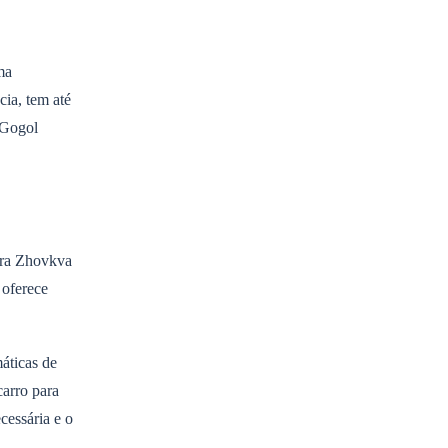
ma
cia, tem até
 Gogol
ara Zhovkva
 oferece
áticas de
carro para
cessária e o