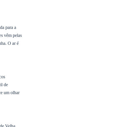
da para a
tes vêm pelas
nha. O ar é
cos
il de
ce um olhar
ade Velha