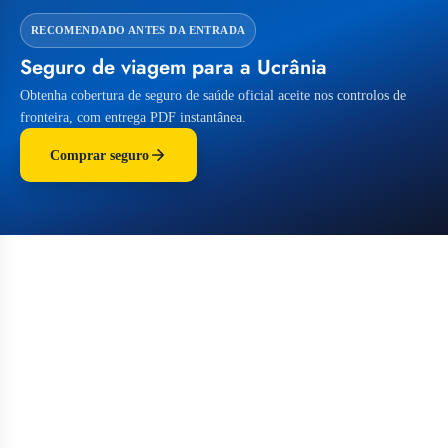
RECOMENDADO ANTES DA ENTRADA
Seguro de viagem para a Ucrânia
Obtenha cobertura de seguro de saúde oficial aceite nos controlos de
fronteira, com entrega PDF instantânea.
Comprar seguro