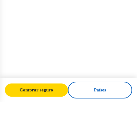
Comprar seguro
Países
SafeTrip
Ukraine
O seu guia de confiança para viajar em