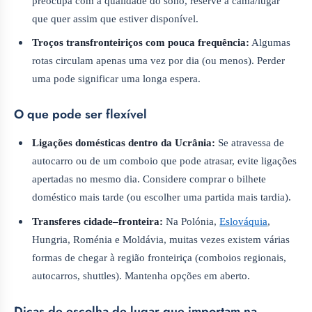
preocupa com a qualidade do sono, reserve a cama/lugar
que quer assim que estiver disponível.
Troços transfronteiriços com pouca frequência:
Algumas
rotas circulam apenas uma vez por dia (ou menos). Perder
uma pode significar uma longa espera.
O que pode ser flexível
Ligações domésticas dentro da Ucrânia:
Se atravessa de
autocarro ou de um comboio que pode atrasar, evite ligações
apertadas no mesmo dia. Considere comprar o bilhete
doméstico mais tarde (ou escolher uma partida mais tardia).
Transferes cidade–fronteira:
Na Polónia,
Eslováquia
,
Hungria, Roménia e Moldávia, muitas vezes existem várias
formas de chegar à região fronteiriça (comboios regionais,
autocarros, shuttles). Mantenha opções em aberto.
Dicas de escolha de lugar que importam na