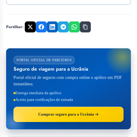
Partilhar:
PORTAL OFICIAL DE PARCEIROS
Seguro de viagem para a Ucrânia
Portal oficial de seguros com compra online e apólice em PDF
instantânea.
Entrega imediata da apólice
Aceito para verificações de entrada
Comprar seguro para a Ucrânia