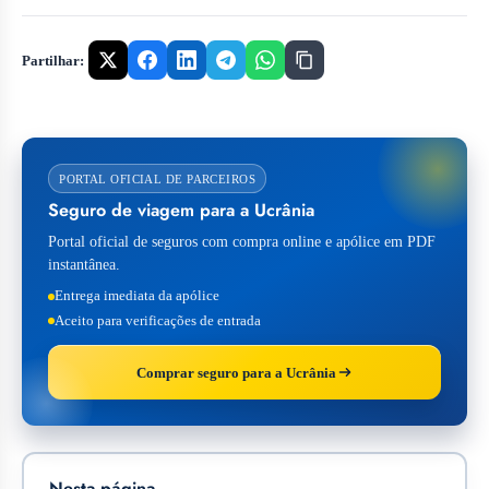
Partilhar:
PORTAL OFICIAL DE PARCEIROS
Seguro de viagem para a Ucrânia
Portal oficial de seguros com compra online e apólice em PDF
instantânea.
Entrega imediata da apólice
Aceito para verificações de entrada
Comprar seguro para a Ucrânia
Nesta página