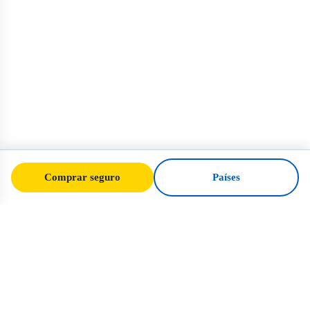
Comprar seguro
Países
SafeTrip
Ukraine
O seu guia de confiança para viajar em
segurança para a Ucrânia. Regras de visto,
seguro e conselhos práticos para cada