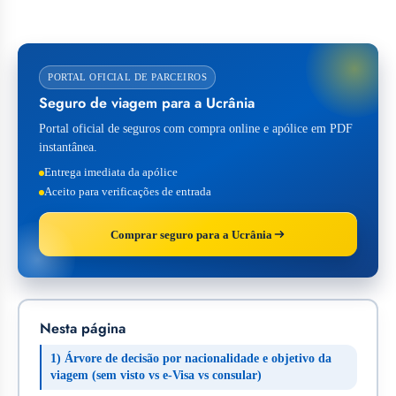
PORTAL OFICIAL DE PARCEIROS
Seguro de viagem para a Ucrânia
Portal oficial de seguros com compra online e apólice em PDF
instantânea.
Entrega imediata da apólice
Aceito para verificações de entrada
Comprar seguro para a Ucrânia
Nesta página
1) Árvore de decisão por nacionalidade e objetivo da
viagem (sem visto vs e‑Visa vs consular)