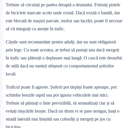
Trebuie să circulați pe partea dreaptă a drumului. Folosiți pistele
de biciclete marcate acolo unde există. Dacă există o bandă, dar
este blocată de mașini parcate, moloz sau lucrări, poate fi necesar
să vă integrați cu atenție în trafic.
Căștile sunt recomandate pentru adulți, dar nu sunt obligatorii
prin lege. Cu toate acestea, ar trebui să purtați una dacă mergeți
în trafic sau plănuiți o deplasare mai lungă. O cască este deosebit
de utilă dacă nu sunteți obișnuit cu comportamentul șoferilor
locali.
Traficul poate fi agresiv. Șoferii pot depăși foarte aproape, pot
schimba benzile rapid sau pot ignora vehiculele mai mici.
Trebuie să păstrați o linie previzibilă, să semnalizați clar și să
evitați mișcările bruște. Dacă un drum vi se pare nesigur, luați o
stradă laterală mai liniștită sau coborâți și mergeți pe jos cu
bicicleta.