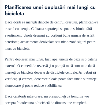
Planificarea unei deplasări mai lungi cu
bicicleta
Dacă doriți să mergeți dincolo de centrul orașului, planificați-vă
traseul cu atenție. Calitatea suprafeței se poate schimba fără
avertisment. Unele drumuri au porțiuni bune urmate de asfalt
deteriorat, acostamente denivelate sau nicio zonă sigură pentru
mers cu bicicleta.
Pentru deplasări mai lungi, luați apă, unelte de bază și o baterie
externă. O cameră de rezervă și o pompă mică sunt utile dacă
mergeți cu bicicleta departe de districtele centrale. Ar trebui să
verificați și vremea, deoarece ploaia poate face unele suprafețe
alunecoase și poate reduce vizibilitatea.
Dacă călătoriți între orașe, nu presupuneți că trenurile vor
accepta întotdeauna o bicicletă de dimensiune completă.