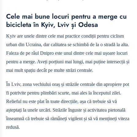
Cele mai bune locuri pentru a merge cu
bicicleta în Kyiv, Lviv și Odesa
Kyiv are unele dintre cele mai practice condiții pentru ciclism
urban din Ucraina, dar calitatea se schimbă de la o stradă la alta.
Faleza de pe râul Dnipro este unul dintre cele mai ușoare locuri
pentru a merge. Aveți porțiuni mai lungi, mai puține intersecții și
mai mult spațiu decât pe multe străzi centrale.
În Lviv, zona vechiului oraș și străzile centrale din apropiere pot
fi potrivite pentru plimbări scurte, mai ales la începutul zilei.
Relieful nu este plat în toate direcțiile, așa că trebuie să vă
așteptați la unele urcări. Străzile înguste și activitatea pietonală
înseamnă că trebuie să rămâneți vigilent și să vă mențineți viteza
redusă.