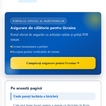
PORTALUL OFICIAL AL PARTENERILOR
Asigurare de călătorie pentru Ucraina
Portal oficial de asigurări cu achiziție online și poliță PDF
instant.
Livrare instantanee a poliței
Acceptat pentru verificările de intrare
Cumpărați asigurare pentru Ucraina
Pe această pagină
Unde puteți închiria o bicicletă
Cele mai bune locuri pentru a merge cu bicicleta în Kyiv,