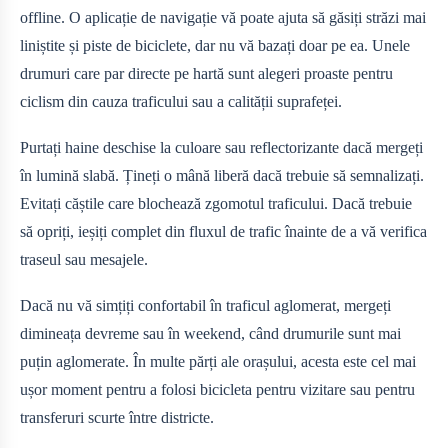
offline. O aplicație de navigație vă poate ajuta să găsiți străzi mai
liniștite și piste de biciclete, dar nu vă bazați doar pe ea. Unele
drumuri care par directe pe hartă sunt alegeri proaste pentru
ciclism din cauza traficului sau a calității suprafeței.
Purtați haine deschise la culoare sau reflectorizante dacă mergeți
în lumină slabă. Țineți o mână liberă dacă trebuie să semnalizați.
Evitați căștile care blochează zgomotul traficului. Dacă trebuie
să opriți, ieșiți complet din fluxul de trafic înainte de a vă verifica
traseul sau mesajele.
Dacă nu vă simțiți confortabil în traficul aglomerat, mergeți
dimineața devreme sau în weekend, când drumurile sunt mai
puțin aglomerate. În multe părți ale orașului, acesta este cel mai
ușor moment pentru a folosi bicicleta pentru vizitare sau pentru
transferuri scurte între districte.