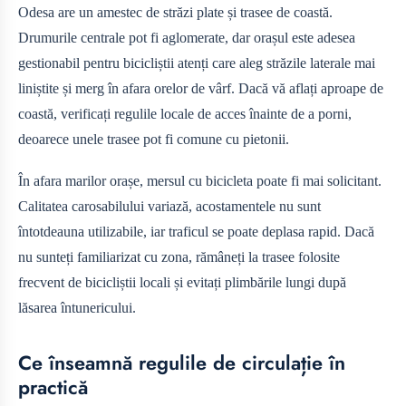
Odesa are un amestec de străzi plate și trasee de coastă.
Drumurile centrale pot fi aglomerate, dar orașul este adesea
gestionabil pentru bicicliștii atenți care aleg străzile laterale mai
liniștite și merg în afara orelor de vârf. Dacă vă aflați aproape de
coastă, verificați regulile locale de acces înainte de a porni,
deoarece unele trasee pot fi comune cu pietonii.
În afara marilor orașe, mersul cu bicicleta poate fi mai solicitant.
Calitatea carosabilului variază, acostamentele nu sunt
întotdeauna utilizabile, iar traficul se poate deplasa rapid. Dacă
nu sunteți familiarizat cu zona, rămâneți la trasee folosite
frecvent de bicicliștii locali și evitați plimbările lungi după
lăsarea întunericului.
Ce înseamnă regulile de circulație în
practică