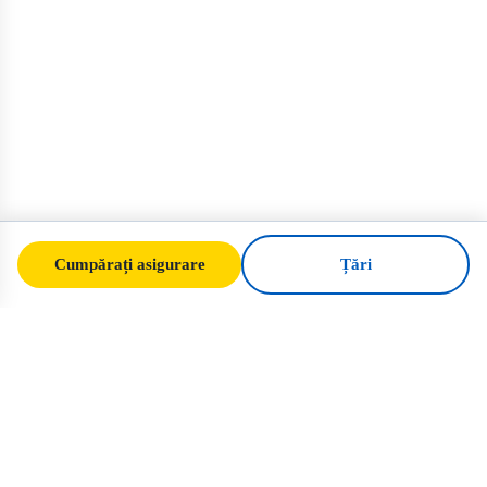
Cumpărați asigurare
Țări
SafeTrip
Ukraine
Ghidul dvs. de încredere pentru călătorii
sigure în Ucraina. Reguli de viză, asigurare
și sfaturi practice pentru fiecare