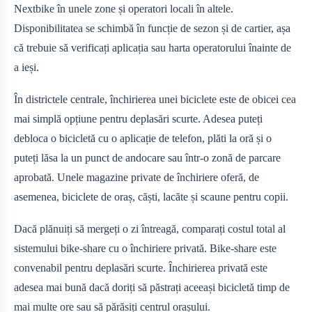
Nextbike în unele zone și operatori locali în altele.
Disponibilitatea se schimbă în funcție de sezon și de cartier, așa
că trebuie să verificați aplicația sau harta operatorului înainte de
a ieși.
În districtele centrale, închirierea unei biciclete este de obicei cea
mai simplă opțiune pentru deplasări scurte. Adesea puteți
debloca o bicicletă cu o aplicație de telefon, plăti la oră și o
puteți lăsa la un punct de andocare sau într-o zonă de parcare
aprobată. Unele magazine private de închiriere oferă, de
asemenea, biciclete de oraș, căști, lacăte și scaune pentru copii.
Dacă plănuiți să mergeți o zi întreagă, comparați costul total al
sistemului bike-share cu o închiriere privată. Bike-share este
convenabil pentru deplasări scurte. Închirierea privată este
adesea mai bună dacă doriți să păstrați aceeași bicicletă timp de
mai multe ore sau să părăsiți centrul orașului.