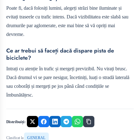
Poate fi, dacă folosiți lumini, alegeți străzi bine iluminate și
evitați traseele cu trafic intens. Dacă vizibilitatea este slabă sau
drumurile par aglomerate, este mai bine să vă opriți mai
devreme.
Ce ar trebui să faceți dacă dispare pista de
biciclete?
Intrați cu atenție în trafic și mergeți previzibil. Nu virați brusc.
Dacă drumul vi se pare nesigur, încetiniți, luați o stradă laterală
sau coborâți și mergeți pe jos până când condițiile se
îmbunătățesc.
Distribuiți:
Clasificat la
GENERAL