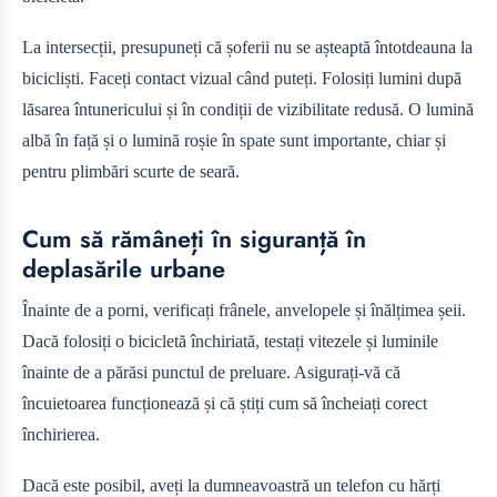
La intersecții, presupuneți că șoferii nu se așteaptă întotdeauna la
bicicliști. Faceți contact vizual când puteți. Folosiți lumini după
lăsarea întunericului și în condiții de vizibilitate redusă. O lumină
albă în față și o lumină roșie în spate sunt importante, chiar și
pentru plimbări scurte de seară.
Cum să rămâneți în siguranță în
deplasările urbane
Înainte de a porni, verificați frânele, anvelopele și înălțimea șeii.
Dacă folosiți o bicicletă închiriată, testați vitezele și luminile
înainte de a părăsi punctul de preluare. Asigurați-vă că
încuietoarea funcționează și că știți cum să încheiați corect
închirierea.
Dacă este posibil, aveți la dumneavoastră un telefon cu hărți