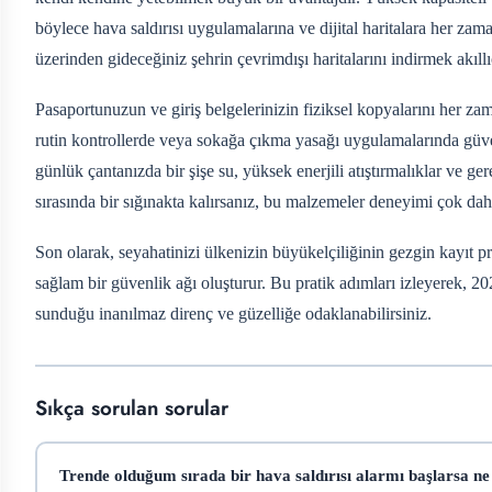
böylece hava saldırısı uygulamalarına ve dijital haritalara her z
üzerinden gideceğiniz şehrin çevrimdışı haritalarını indirmek akıllı
Pasaportunuzun ve giriş belgelerinizin fiziksel kopyalarını her zama
rutin kontrollerde veya sokağa çıkma yasağı uygulamalarında güvenli
günlük çantanızda bir şişe su, yüksek enerjili atıştırmalıklar ve ge
sırasında bir sığınakta kalırsanız, bu malzemeler deneyimi çok daha 
Son olarak, seyahatinizi ülkenizin büyükelçiliğinin gezgin kayıt
sağlam bir güvenlik ağı oluşturur. Bu pratik adımları izleyerek, 
sunduğu inanılmaz direnç ve güzelliğe odaklanabilirsiniz.
Sıkça sorulan sorular
Trende olduğum sırada bir hava saldırısı alarmı başlarsa n