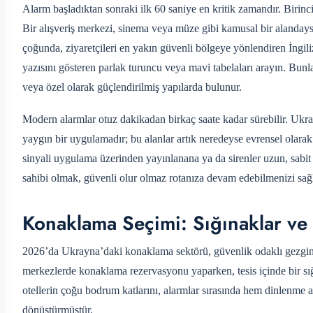
Alarm başladıktan sonraki ilk 60 saniye en kritik zamandır. Birincil
Bir alışveriş merkezi, sinema veya müze gibi kamusal bir alandaysa
çoğunda, ziyaretçileri en yakın güvenli bölgeye yönlendiren İngil
yazısını gösteren parlak turuncu veya mavi tabelaları arayın. Bunl
veya özel olarak güçlendirilmiş yapılarda bulunur.
Modern alarmlar otuz dakikadan birkaç saate kadar sürebilir. Ukray
yaygın bir uygulamadır; bu alanlar artık neredeyse evrensel olarak 
sinyali uygulama üzerinden yayınlanana ya da sirenler uzun, sabit 
sahibi olmak, güvenli olur olmaz rotanıza devam edebilmenizi sağl
Konaklama Seçimi: Sığınaklar ve 
2026’da Ukrayna’daki konaklama sektörü, güvenlik odaklı gezginl
merkezlerde konaklama rezervasyonu yaparken, tesis içinde bir s
otellerin çoğu bodrum katlarını, alarmlar sırasında hem dinlenme
dönüştürmüştür.