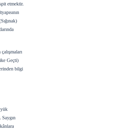
pit etmektir.
ltyapısının
(Sığınak)
tlarında
 çalışmaları
ike Geçti)
erinden bilgi
üyük
. Saygın
ekânlara