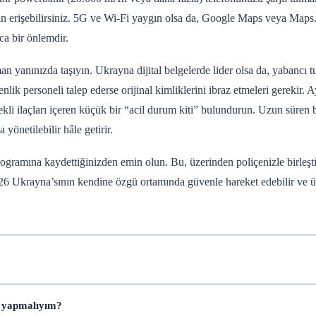
aman erişebilirsiniz. 5G ve Wi-Fi yaygın olsa da, Google Maps veya Map
ca bir önlemdir.
n yanınızda taşıyın. Ukrayna dijital belgelerde lider olsa da, yabancı tu
k personeli talep ederse orijinal kimliklerini ibraz etmeleri gerekir. A
rekli ilaçları içeren küçük bir “acil durum kiti” bulundurun. Uzun süren 
yönetilebilir hâle getirir.
 programına kaydettiğinizden emin olun. Bu,
üzerinden poliçenizle birleşt
2026 Ukrayna’sının kendine özgü ortamında güvenle hareket edebilir ve 
e yapmalıyım?