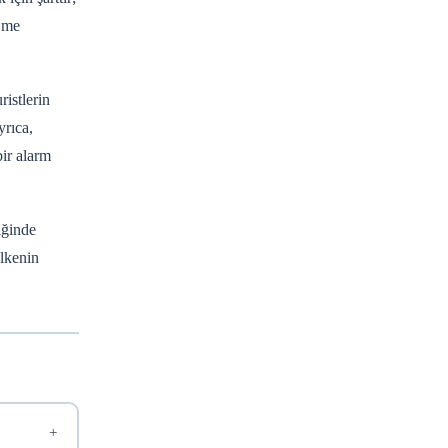
s.me
ristlerin
yrıca,
bir alarm
iğinde
ülkenin