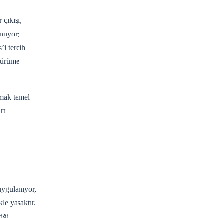
 çıkışı,
unuyor;
’i tercih
 yürüme
amak temel
rt
uygulanıyor,
le yasaktır.
iği