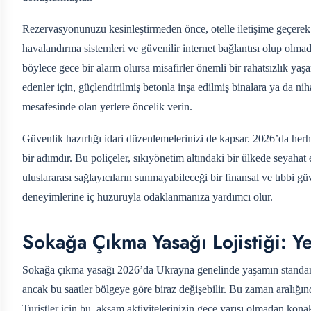
Rezervasyonunuzu kesinleştirmeden önce, otelle iletişime geçerek gü
havalandırma sistemleri ve güvenilir internet bağlantısı olup olmad
böylece gece bir alarm olursa misafirler önemli bir rahatsızlık yaş
edenler için, güçlendirilmiş betonla inşa edilmiş binalara ya da ni
mesafesinde olan yerlere öncelik verin.
Güvenlik hazırlığı idari düzenlemelerinizi de kapsar. 2026’da herha
bir adımdır. Bu poliçeler, sıkıyönetim altındaki bir ülkede seyahat 
uluslararası sağlayıcıların sunmayabileceği bir finansal ve tıbbi gü
deneyimlerine iç huzuruyla odaklanmanıza yardımcı olur.
Sokağa Çıkma Yasağı Lojistiği: 
Sokağa çıkma yasağı 2026’da Ukrayna genelinde yaşamın standart 
ancak bu saatler bölgeye göre biraz değişebilir. Bu zaman aralığı
Turistler için bu, akşam aktivitelerinizin gece yarısı olmadan ko