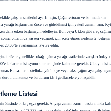
lde çalışma saatlerini ayarlamıştır. Çoğu restoran ve bar mutfaklarını
kma yasağı başlamadan önce eve gidebilmesi için yeterli zaman tanır. Kyi
en daha erken başlamayı hedefleyin. Bolt veya Uklon gibi araç çağırm
sonra, onların da yasağa yetişmek için acele etmesi nedeniyle, belirgin
ç 23:00’te ayarlamanız tavsiye edilir.
çin, tarifeler genellikle sokağa çıkma yasağı saatlerinde varışları önleye
0’e kadar tren istasyonu sınırları içinde kalmanız gerekir. Ukrayna ista
k sunar. Bu saatlerde otelinize yürümeye veya taksi çağırmaya çalışmayı
çin durdurulursunuz ve bu durum idari gecikmelere yol açabilir.
tleme Listesi
inin ötesinde birkaç eşya gerekir. Altyapı zaman zaman baskı altında kal
bir powerbank (20.000 mAh veya daha fazla) telefonunuzu şarjlı tutmak i