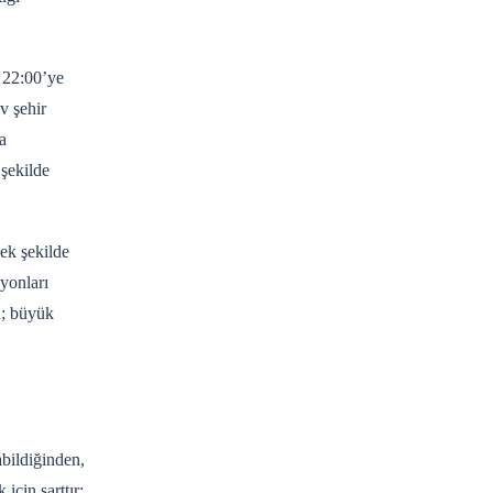
 22:00’ye
v şehir
a
 şekilde
cek şekilde
syonları
n; büyük
abildiğinden,
çin şarttır;