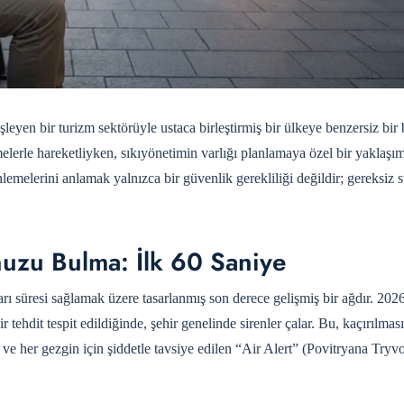
eyen bir turizm sektörüyle ustaca birleştirmiş bir ülkeye benzersiz bir 
melerle hareketliyken, sıkıyönetimin varlığı planlamaya özel bir yaklaşım 
lemelerini anlamak yalnızca bir güvenlik gerekliliği değildir; gereksiz s
nuzu Bulma: İlk 60 Saniye
ı süresi sağlamak üzere tasarlanmış son derece gelişmiş bir ağdır. 202
ir tehdit tespit edildiğinde, şehir genelinde sirenler çalar. Bu, kaçırılmas
 ve her gezgin için şiddetle tavsiye edilen “Air Alert” (Povitryana Tryvo