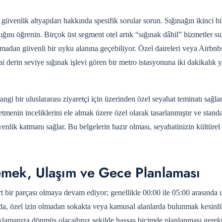
venlik altyapıları hakkında spesifik sorular sorun. Sığınağın ikinci bir
ığını öğrenin. Birçok üst segment otel artık “sığınak dâhil” hizmetler s
amadan güvenli bir uyku alanına geçebiliyor. Özel daireleri veya Airbnbs
hai derin seviye sığınak işlevi gören bir metro istasyonuna iki dakikalık
ngi bir uluslararası ziyaretçi için
üzerinden özel seyahat teminatı sağl
etmenin inceliklerini ele almak üzere özel olarak tasarlanmıştır ve standa
venlik katmanı sağlar. Bu belgelerin hazır olması, seyahatinizin kültürel
Yemek, Ulaşım ve Gece Planlaması
bir parçası olmaya devam ediyor; genellikle 00:00 ile 05:00 arasında 
nda, özel izin olmadan sokakta veya kamusal alanlarda bulunmak kesinlik
naklamanıza dönmüş olacağınız şekilde hassas biçimde planlanması gerekt