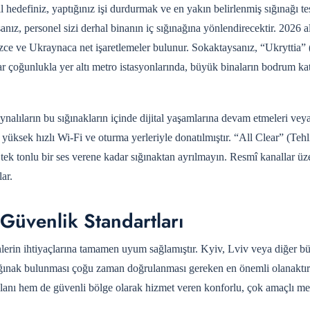
 hedefiniz, yaptığınız işi durdurmak ve en yakın belirlenmiş sığınağı tes
nız, personel sizi derhal binanın iç sığınağına yönlendirecektir. 2026 a
izce ve Ukraynaca net işaretlemeler bulunur. Sokaktaysanız, “Ukryttia” 
ar çoğunlukla yer altı metro istasyonlarında, büyük binaların bodrum ka
nalıların bu sığınakların içinde dijital yaşamlarına devam etmeleri veya
yüksek hızlı Wi-Fi ve oturma yerleriyle donatılmıştır. “All Clear” (Tehl
tek tonlu bir ses verene kadar sığınaktan ayrılmayın. Resmî kanallar üz
ar.
Güvenlik Standartları
erin ihtiyaçlarına tamamen uyum sağlamıştır. Kyiv, Lviv veya diğer b
ığınak bulunması çoğu zaman doğrulanması gereken en önemli olanaktır
 alanı hem de güvenli bölge olarak hizmet veren konforlu, çok amaçlı m