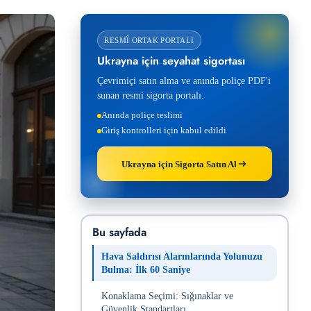
RESMÎ ORTAK PORTALI
Ukrayna için seyahat sigortası
Çevrimiçi satın alma ve anında poliçe PDF'i
sunan resmi sigorta portalı.
Anında poliçe teslimi
Giriş kontrolleri için kabul edildi
Ukrayna için Sigorta Satın Al
Bu sayfada
Hava Saldırısı Alarmlarında Yolunuzu
Bulma: İlk 60 Saniye
Konaklama Seçimi: Sığınaklar ve
Güvenlik Standartları