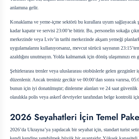
anlamına gelir.
Konaklama ve yeme-içme sektörü bu kurallara uyum sağlayacak şeki
kadar kapatır ve servisi 23:00’te bitirir. Bu, personelin sokağa çı
merkezinde veya Lviv’in tarihi merkezinde akşam yemeği planlark
uygulamalarını kullanıyorsanız, mevcut sürücü sayısının 23:15’ten 
azaldığını unutmayın. Yolda kalmamak için dönüş ulaşımınızı en ge
Şehirlerarası trenler veya uluslararası otobüslerle gelen gezginler i
düzenlenir. Ancak treniniz gecikir ve 00:00’dan sonra varırsa, 05:0
bunun için iyi donatılmıştır; dinlenme alanları ve 24 saat güvenli
olasılıkla polis veya askerî devriyeler tarafından belge kontrolü i
2026 Seyahatleri İçin Temel Pake
2026’da Ukrayna’ya yapılacak bir seyahat için, standart turist set
kendi kendine yetebilmek büyük bir avantajdır. Yüksek kapasiteli 