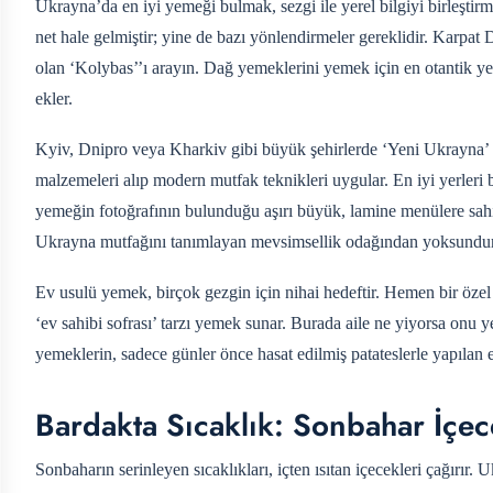
Ukrayna’da en iyi yemeği bulmak, sezgi ile yerel bilgiyi birleştirme
net hale gelmiştir; yine de bazı yönlendirmeler gereklidir. Karpat 
olan ‘Kolybas’’ı arayın. Dağ yemeklerini yemek için en otantik yerl
ekler.
Kyiv, Dnipro veya Kharkiv gibi büyük şehirlerde ‘Yeni Ukrayna’ har
malzemeleri alıp modern mutfak teknikleri uygular. En iyi yerleri
yemeğin fotoğrafının bulunduğu aşırı büyük, lamine menülere sahip
Ukrayna mutfağını tanımlayan mevsimsellik odağından yoksundur
Ev usulü yemek, birçok gezgin için nihai hedeftir. Hemen bir özel
‘ev sahibi sofrası’ tarzı yemek sunar. Burada aile ne yiyorsa onu y
yemeklerin, sadece günler önce hasat edilmiş patateslerle yapılan 
Bardakta Sıcaklık: Sonbahar İçec
Sonbaharın serinleyen sıcaklıkları, içten ısıtan içecekleri çağır