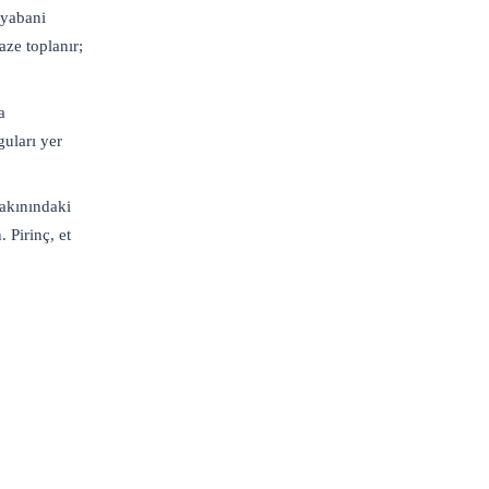
 yabani
aze toplanır;
a
guları yer
yakınındaki
 Pirinç, et