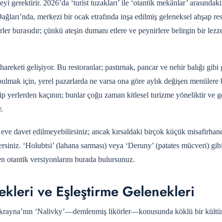
yi gerektirir. 2026’da ‘turist tuzakları’ ile ‘otantik mekânlar’ arasındak
Dağları’nda, merkezi bir ocak etrafında inşa edilmiş geleneksel ahşap res
er burasıdır; çünkü ateşin dumanı etlere ve peynirlere belirgin bir lezz
eketi gelişiyor. Bu restoranlar; pastırnak, pancar ve nehir balığı gibi
 bulmak için, yerel pazarlarda ne varsa ona göre aylık değişen menülere
 yerlerden kaçının; bunlar çoğu zaman kitlesel turizme yöneliktir ve g
.
 eve davet edilmeyebilirsiniz; ancak kırsaldaki birçok küçük misafirhan
ersiniz. ‘Holubtsi’ (lahana sarması) veya ‘Deruny’ (patates mücveri) gib
en otantik versiyonlarını burada bulursunuz.
ekleri ve Eşleştirme Gelenekleri
ır. Ukrayna’nın ‘Nalivky’—demlenmiş likörler—konusunda köklü bir kültür