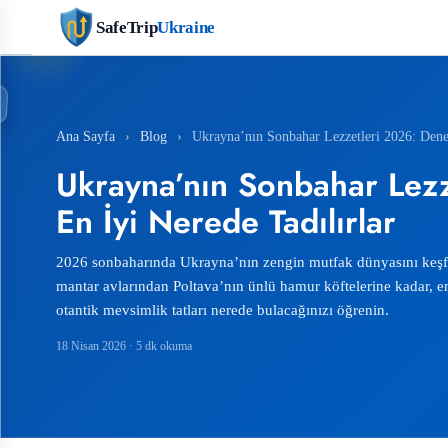
SafeTrip
Ukraine
Ana Sayfa
›
Blog
›
Ukrayna’nın Sonbahar Lezzetleri 2026: Dene
Ukrayna’nın Sonbahar Lez
En İyi Nerede Tadılırlar
2026 sonbaharında Ukrayna’nın zengin mutfak dünyasını keşfe
mantar avlarından Poltava’nın ünlü hamur köftelerine kadar, e
otantik mevsimlik tatları nerede bulacağınızı öğrenin.
18 Nisan 2026
· 5 dk okuma