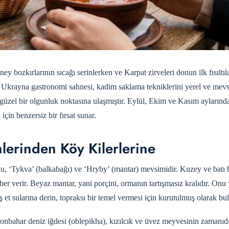
 bozkırlarının sıcağı serinlerken ve Karpat zirveleri donun ilk fısıltıla
a Ukrayna gastronomi sahnesi, kadim saklama tekniklerini yerel ve mev
güzel bir olgunluk noktasına ulaşmıştır. Eylül, Ekim ve Kasım aylarınd
in benzersiz bir fırsat sunar.
erinden Köy Kilerlerine
, ‘Tykva’ (balkabağı) ve ‘Hryby’ (mantar) mevsimidir. Kuzey ve batı 
er verir. Beyaz mantar, yani porçini, ormanın tartışmasız kralıdır. Onu
 et sularına derin, topraksı bir temel vermesi için kurutulmuş olarak bu
sonbahar deniz iğdesi (oblepikha), kızılcık ve üvez meyvesinin zamanıdı