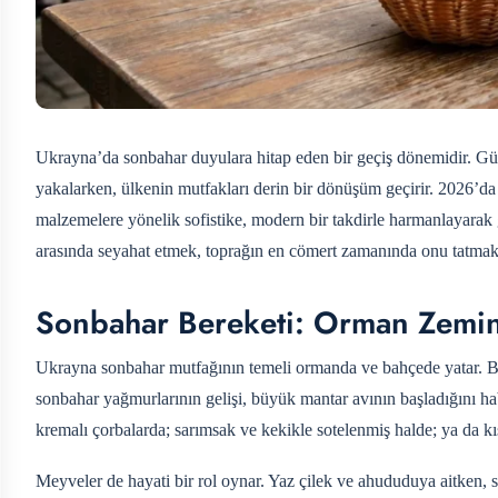
Ukrayna’da sonbahar duyulara hitap eden bir geçiş dönemidir. Güney
yakalarken, ülkenin mutfakları derin bir dönüşüm geçirir. 2026’d
malzemelere yönelik sofistike, modern bir takdirle harmanlayarak 
arasında seyahat etmek, toprağın en cömert zamanında onu tatmak iç
Sonbahar Bereketi: Orman Zeminl
Ukrayna sonbahar mutfağının temeli ormanda ve bahçede yatar. Bu
sonbahar yağmurlarının gelişi, büyük mantar avının başladığını hab
kremalı çorbalarda; sarımsak ve kekikle sotelenmiş halde; ya da kış
Meyveler de hayati bir rol oynar. Yaz çilek ve ahududuya aitken, 