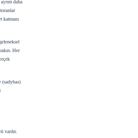
i ayrım daha
toranlar
et katmanı
 geleneksel
 bakın. Her
erçek
e (sadybas)
i
ü vardır.