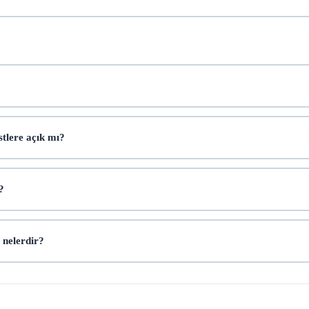
stlere açık mı?
?
 nelerdir?