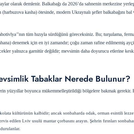
n çaylar olarak demlenir. Balkabağı da 2026’da sahnenin merkezine yerleş
ın (harbuzova kasha) ötesinde, modern Ukraynalı şefler balkabağını bal 
‘Zahotivlya’’nın tüm hızıyla sürdüğünü göreceksiniz. Bu; turşulama, fer
lahana) denemek için en iyi zamandır; çoğu zaman rafine edilmemiş ayç
cekler yalnızca garnitür değildir; mevsimin daha doyurucu etlerine keski
Mevsimlik Tabaklar Nerede Bulunur?
lerin yüzyıllar boyunca mükemmelleştirildiği bölgelere bakmak gerekir.
lata kültürünün kalbidir; ancak sonbaharda odak, orman esintili lezzet
ervis edilen Lviv usulü mantar çorbasını arayın. Şehrin fırınları sonbah
ldurulanlar.