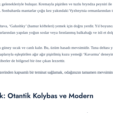
 gelenekleriyle buluşur. Kremayla pişirilen ve tuzlu bryndza peyniri ile
din. Sonbaharda mantarlar çoğu kez yakındaki Vyzhnytsia ormanlarından t
tava, ‘Galushky’ (hamur köfteleri) yemek için doğru yerdir. Yıl boyunc
larından yapılan yoğun soslar veya fırınlanmış balkabağı ve isli et dol
n güney sıcak ve canlı kalır. Bu, üzüm hasadı mevsimidir. Tuna deltası 
plarıyla eşleştirilen ağır ağır pişirilmiş kuzu yemeği ‘Kavarma’ deneyin.
erler de bölgesel bir öne çıkan lezzettir.
zerinden kapsamlı bir teminat sağlamak, odağınızın tamamen mevsimin
k: Otantik Kolybas ve Modern