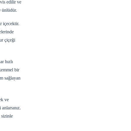
is edilir ve
e ünlüdür.
 içecektir.
elerinde
ur çiçeği
ar hızlı
ükemmel bir
yum sağlayan
ek ve
 anlarsınız.
 sizinle