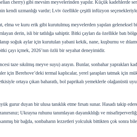
elian cherry) gibi mevsim meyvelerinden yapılır. Küçük kadehlerde serv
 kendi uzmanlığı vardır; Lviv özellikle çeşitli infüzyon seçenekleriyl
t, elma ve kuru erik gibi kurutulmuş meyvelerden yapılan geleneksel bir
n derin, isli bir tatlılığa sahiptir. Bitki çayları da özellikle batı bölg
oplanıp soğuk aylar için kurutulan yabani kekik, nane, kuşburnu ve ıhlam
bitki çayı içmek, 2026’nın özlü bir seyahat deneyimidir.
ncesi taze sıkılmış meyve suyu) arayın. Bunlar, sonbahar yaprakları kad
ler için Berehove’deki termal kaplıcalar, yerel şarapları tatmak için m
etkisiyle ortaya çıkan baharatlı, bol paprikalı yemeklerle olağanüstü u
k gurur duyan bir ulusa tanıklık etme fırsatı sunar. Hasadı takip eder
azanırsınız; Ukrayna ruhunu tanımlayan dayanıklılığı ve misafirperverliği
anmış bir bağda, sonbaharın lezzetleri yolculuk bittikten çok sonra bile