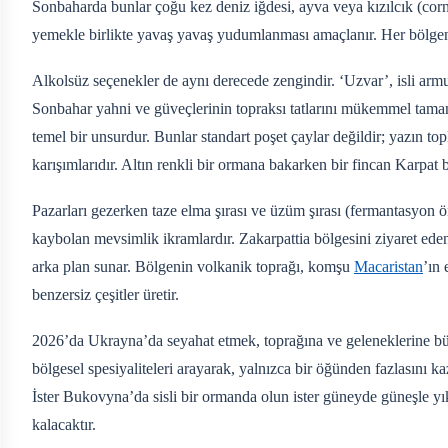
Sonbaharda bunlar çoğu kez deniz iğdesi, ayva veya kızılcık (corn
yemekle birlikte yavaş yavaş yudumlanması amaçlanır. Her bölgenin
Alkolsüz seçenekler de aynı derecede zengindir. ‘Uzvar’, isli armu
Sonbahar yahni ve güveçlerinin topraksı tatlarını mükemmel tamamlaya
temel bir unsurdur. Bunlar standart poşet çaylar değildir; yazın t
karışımlarıdır. Altın renkli bir ormana bakarken bir fincan Karpat 
Pazarları gezerken taze elma şırası ve üzüm şırası (fermantasyon ö
kaybolan mevsimlik ikramlardır. Zakarpattia bölgesini ziyaret eden
arka plan sunar. Bölgenin volkanik toprağı, komşu
Macaristan
’ın 
benzersiz çeşitler üretir.
2026’da Ukrayna’da seyahat etmek, toprağına ve geleneklerine büyü
bölgesel spesiyaliteleri arayarak, yalnızca bir öğünden fazlasını k
İster Bukovyna’da sisli bir ormanda olun ister güneyde güneşle yık
kalacaktır.