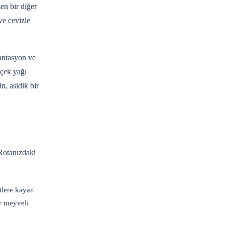
en bir diğer
ve cevizle
mantasyon ve
içek yağı
n, asidik bir
 Rotanızdaki
lere kayar.
ar meyveli