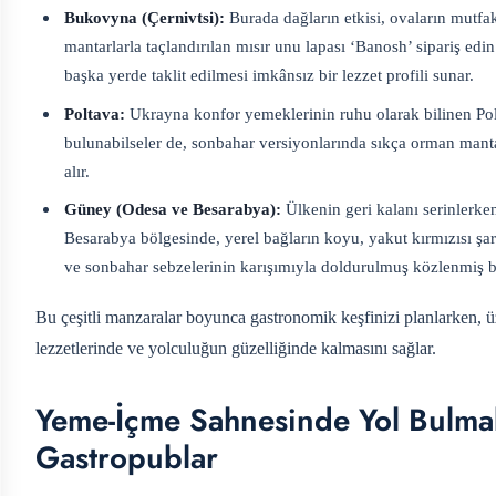
Bukovyna (Çernivtsi):
Burada dağların etkisi, ovaların mutfak
mantarlarla taçlandırılan mısır unu lapası ‘Banosh’ sipariş e
başka yerde taklit edilmesi imkânsız bir lezzet profili sunar.
Poltava:
Ukrayna konfor yemeklerinin ruhu olarak bilinen Pol
bulunabilseler de, sonbahar versiyonlarında sıkça orman mantar
alır.
Güney (Odesa ve Besarabya):
Ülkenin geri kalanı serinlerke
Besarabya bölgesinde, yerel bağların koyu, yakut kırmızısı şara
ve sonbahar sebzelerinin karışımıyla doldurulmuş közlenmiş bib
Bu çeşitli manzaralar boyunca gastronomik keşfinizi planlarken,
ü
lezzetlerinde ve yolculuğun güzelliğinde kalmasını sağlar.
Yeme-İçme Sahnesinde Yol Bulma
Gastropublar