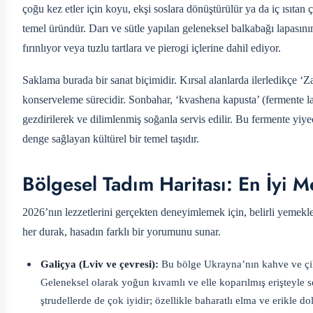
çoğu kez etler için koyu, ekşi soslara dönüştürülür ya da iç ısıta
temel üründür. Darı ve sütle yapılan geleneksel balkabağı lapasın
fırınlıyor veya tuzlu tartlara ve pierogi içlerine dahil ediyor.
Saklama burada bir sanat biçimidir. Kırsal alanlarda ilerledikçe 
konserveleme sürecidir. Sonbahar, ‘kvashena kapusta’ (fermente 
gezdirilerek ve dilimlenmiş soğanla servis edilir. Bu fermente yiye
denge sağlayan kültürel bir temel taşıdır.
Bölgesel Tadım Haritası: En İyi 
2026’nın lezzetlerini gerçekten deneyimlemek için, belirli yemek
her durak, hasadın farklı bir yorumunu sunar.
Galiçya (Lviv ve çevresi):
Bu bölge Ukrayna’nın kahve ve çiko
Geleneksel olarak yoğun kıvamlı ve elle koparılmış erişteyle s
ştrudellerde de çok iyidir; özellikle baharatlı elma ve erikle do