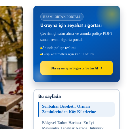
RESMÎ ORTAK PORTALI
Ukrayna için seyahat sigortası
Çevrimiçi satın alma ve anında poliçe PDF'i
sunan resmi sigorta portalı.
Anında poliçe teslimi
Giriş kontrolleri için kabul edildi
Ukrayna için Sigorta Satın Al
Bu sayfada
Sonbahar Bereketi: Orman
Zeminlerinden Köy Kilerlerine
Bölgesel Tadım Haritası: En İyi
Mevsimlik Tabaklar Nerede Bulunur?