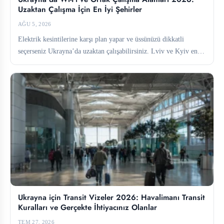
Uzaktan Çalışma İçin En İyi Şehirler
AĞU 5, 2026
Elektrik kesintilerine karşı plan yapar ve üssünüzü dikkatli
seçerseniz Ukrayna’da uzaktan çalışabilirsiniz. Lviv ve Kyiv en
güçlü ortak...
Ukrayna için Transit Vizeler 2026: Havalimanı Transit
Kuralları ve Gerçekte İhtiyacınız Olanlar
TEM 27, 2026