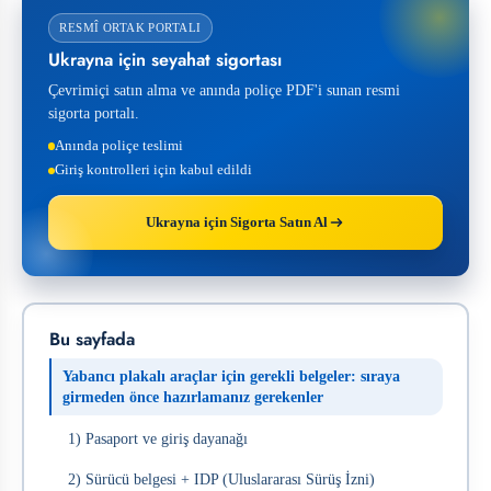
RESMÎ ORTAK PORTALI
Ukrayna için seyahat sigortası
Çevrimiçi satın alma ve anında poliçe PDF'i sunan resmi
sigorta portalı.
Anında poliçe teslimi
Giriş kontrolleri için kabul edildi
Ukrayna için Sigorta Satın Al
Bu sayfada
Yabancı plakalı araçlar için gerekli belgeler: sıraya
girmeden önce hazırlamanız gerekenler
1) Pasaport ve giriş dayanağı
2) Sürücü belgesi + IDP (Uluslararası Sürüş İzni)