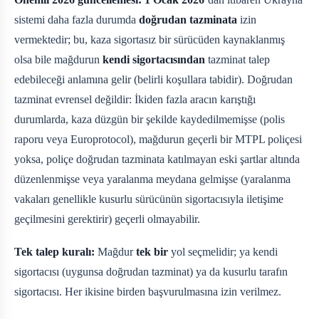
sistemi daha fazla durumda
doğrudan tazminata
izin
vermektedir; bu, kaza sigortasız bir sürücüden kaynaklanmış
olsa bile mağdurun
kendi sigortacısından
tazminat talep
edebileceği anlamına gelir (belirli koşullara tabidir). Doğrudan
tazminat evrensel değildir: İkiden fazla aracın karıştığı
durumlarda, kaza düzgün bir şekilde kaydedilmemişse (polis
raporu veya Europrotocol), mağdurun geçerli bir MTPL poliçesi
yoksa, poliçe doğrudan tazminata katılmayan eski şartlar altında
düzenlenmişse veya yaralanma meydana gelmişse (yaralanma
vakaları genellikle kusurlu sürücünün sigortacısıyla iletişime
geçilmesini gerektirir) geçerli olmayabilir.
Tek talep kuralı:
Mağdur
tek bir
yol seçmelidir; ya kendi
sigortacısı (uygunsa doğrudan tazminat) ya da kusurlu tarafın
sigortacısı. Her ikisine birden başvurulmasına izin verilmez.