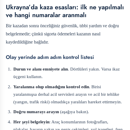
Ukrayna’da kaza esasları: ilk ne yapılmalı
ve hangi numaralar aranmalı
Bir kazadan sonra önceliğiniz güvenlik, tıbbi yardım ve doğru
belgelemedir; çünkü sigorta ödemeleri kazanın nasıl
kaydedildiğine bağlıdır.
Olay yerinde adım adım kontrol listesi
Durun ve alanı emniyete alın
. Dörtlüleri yakın. Varsa ikaz
üçgeni kullanın.
Yaralanma olup olmadığını kontrol edin
. Birisi
yaralanmışsa derhal acil servisleri arayın ve acil bir tehlike
(yangın, trafik riski) olmadıkça yaralıları hareket ettirmeyin.
Doğru numarayı arayın
(aşağıya bakın).
Her şeyi belgeleyin
: Araç konumlarının fotoğrafları,
plakalar, hasarın yakın ve geniş çekimleri, yol işaretleri, fren