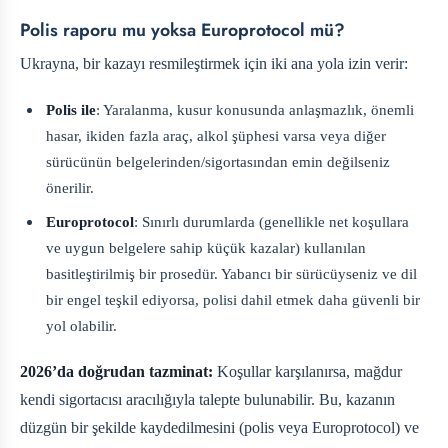
Polis raporu mu yoksa Europrotocol mü?
Ukrayna, bir kazayı resmileştirmek için iki ana yola izin verir:
Polis ile
: Yaralanma, kusur konusunda anlaşmazlık, önemli
hasar, ikiden fazla araç, alkol şüphesi varsa veya diğer
sürücünün belgelerinden/sigortasından emin değilseniz
önerilir.
Europrotocol
: Sınırlı durumlarda (genellikle net koşullara
ve uygun belgelere sahip küçük kazalar) kullanılan
basitleştirilmiş bir prosedür. Yabancı bir sürücüyseniz ve dil
bir engel teşkil ediyorsa, polisi dahil etmek daha güvenli bir
yol olabilir.
2026’da doğrudan tazminat:
Koşullar karşılanırsa, mağdur
kendi sigortacısı aracılığıyla talepte bulunabilir. Bu, kazanın
düzgün bir şekilde kaydedilmesini (polis veya Europrotocol) ve