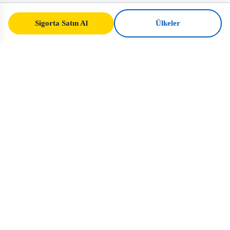
Sigorta Satın Al
Ülkeler
SafeTrip
Ukraine
Ukrayna'ya güvenli seyahat için güvenilir
rehberiniz. Vize kuralları, sigorta ve her
uyruk için pratik tavsiyeler.
Ukrayna için Sigorta Satın Al →
HIZLI BAĞLANTILAR
Ana Sayfa
Ülkeler
Seyahat Makaleleri
Sigorta
Hakkımızda