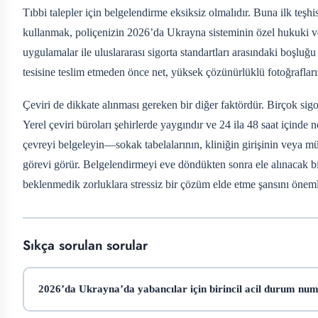
Tıbbi talepler için belgelendirme eksiksiz olmalıdır. Buna ilk teşh
kullanmak, poliçenizin 2026’da Ukrayna sisteminin özel hukuki ve 
uygulamalar ile uluslararası sigorta standartları arasındaki boşlu
tesisine teslim etmeden önce net, yüksek çözünürlüklü fotoğrafları
Çeviri de dikkate alınması gereken bir diğer faktördür. Birçok sigort
Yerel çeviri büroları şehirlerde yaygındır ve 24 ila 48 saat içinde 
çevreyi belgeleyin—sokak tabelalarının, kliniğin girişinin veya mü
görevi görür. Belgelendirmeyi eve döndükten sonra ele alınacak bir
beklenmedik zorluklara stressiz bir çözüm elde etme şansını önemli 
Sıkça sorulan sorular
2026’da Ukrayna’da yabancılar için birincil acil durum num