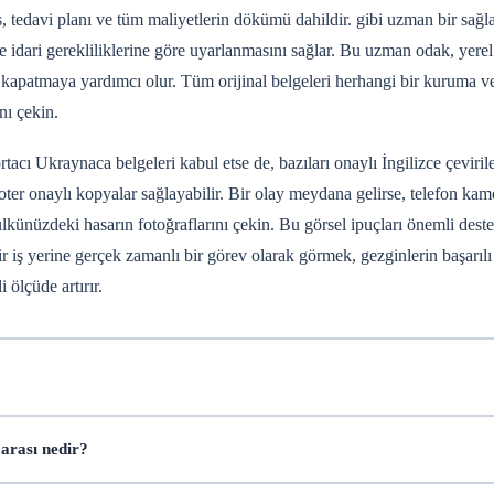
is, tedavi planı ve tüm maliyetlerin dökümü dahildir.
gibi uzman bir sağla
idari gerekliliklerine göre uyarlanmasını sağlar. Bu uzman odak, yerel 
ğu kapatmaya yardımcı olur. Tüm orijinal belgeleri herhangi bir kuruma v
nı çekin.
acı Ukraynaca belgeleri kabul etse de, bazıları onaylı İngilizce çeviriler
noter onaylı kopyalar sağlayabilir. Bir olay meydana gelirse, telefon kam
lkünüzdeki hasarın fotoğraflarını çekin. Bu görsel ipuçları önemli deste
 iş yerine gerçek zamanlı bir görev olarak görmek, gezginlerin başarılı 
ölçüde artırır.
arası nedir?