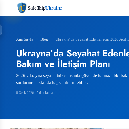
SafeTrip
Ukraine
Ana Sayfa
›
Blog
›
Ukrayna’da Seyahat Edenler için 2026 Acil Du
Ukrayna’da Seyahat Edenler 
Bakım ve İletişim Planı
2026 Ukrayna seyahatiniz sırasında güvende kalma, tıbbi bakım
sürdürme hakkında kapsamlı bir rehber.
8 Ocak 2026
· 5 dk okuma