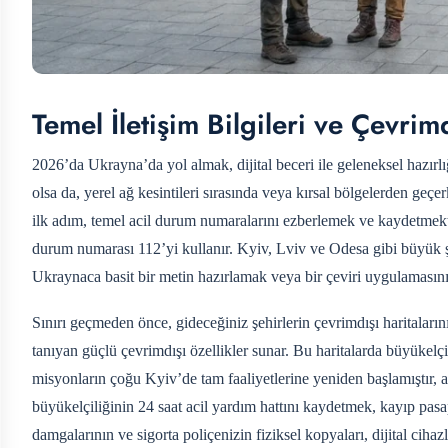
Temel İletişim Bilgileri ve Çevrim
2026’da Ukrayna’da yol almak, dijital beceri ile geleneksel hazırlı
olsa da, yerel ağ kesintileri sırasında veya kırsal bölgelerden geçe
ilk adım, temel acil durum numaralarını ezberlemek ve kaydetmektir
durum numarası 112’yi kullanır. Kyiv, Lviv ve Odesa gibi büyük ş
Ukraynaca basit bir metin hazırlamak veya bir çeviri uygulamasını h
Sınırı geçmeden önce, gideceğiniz şehirlerin çevrimdışı haritala
tanıyan güçlü çevrimdışı özellikler sunar. Bu haritalarda büyüke
misyonların çoğu Kyiv’de tam faaliyetlerine yeniden başlamıştır, a
büyükelçiliğinin 24 saat acil yardım hattını kaydetmek, kayıp pasa
damgalarının ve sigorta poliçenizin fiziksel kopyaları, dijital ciha