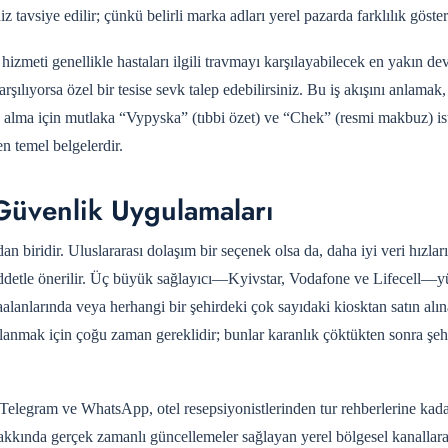
iz tavsiye edilir; çünkü belirli marka adları yerel pazarda farklılık göstere
izmeti genellikle hastaları ilgili travmayı karşılayabilecek en yakın dev
rşılıyorsa özel bir tesise sevk talep edebilirsiniz. Bu iş akışını anlamak
ın alma için mutlaka “Vypyska” (tıbbi özet) ve “Chek” (resmi makbuz) is
en temel belgelerdir.
e Güvenlik Uygulamaları
an biridir. Uluslararası dolaşım bir seçenek olsa da, daha iyi veri hızları
şiddetle önerilir. Üç büyük sağlayıcı—Kyivstar, Vodafone ve Lifecell—y
alanlarında veya herhangi bir şehirdeki çok sayıdaki kiosktan satın alına
anmak için çoğu zaman gereklidir; bunlar karanlık çöktükten sonra şehi
 Telegram ve WhatsApp, otel resepsiyonistlerinden tur rehberlerine kad
 hakkında gerçek zamanlı güncellemeler sağlayan yerel bölgesel kanallar