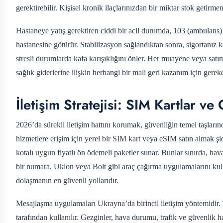
gerektirebilir. Kişisel kronik ilaçlarınızdan bir miktar stok getirmen
Hastaneye yatış gerektiren ciddi bir acil durumda, 103 (ambulans) h
hastanesine götürür. Stabilizasyon sağlandıktan sonra, sigortanız ka
stresli durumlarda kafa karışıklığını önler. Her muayene veya sat
sağlık giderlerine ilişkin herhangi bir mali geri kazanım için gerek
İletişim Stratejisi: SIM Kartlar v
2026’da sürekli iletişim hattını korumak, güvenliğin temel taşlarınd
hizmetlere erişim için yerel bir SIM kart veya eSIM satın almak 
kotalı uygun fiyatlı ön ödemeli paketler sunar. Bunlar sınırda, hava
bir numara, Uklon veya Bolt gibi araç çağırma uygulamalarını kull
dolaşmanın en güvenli yollarıdır.
Mesajlaşma uygulamaları Ukrayna’da birincil iletişim yöntemidir.
tarafından kullanılır. Gezginler, hava durumu, trafik ve güvenlik