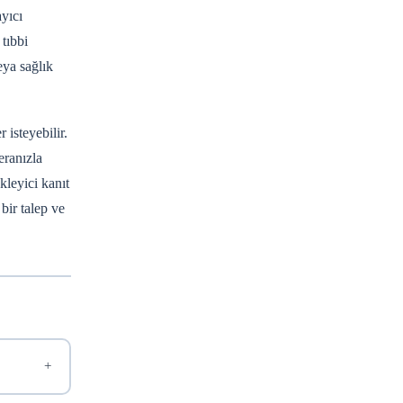
yıcı
tıbbi
eya sağlık
 isteyebilir.
eranızla
kleyici kanıt
bir talep ve