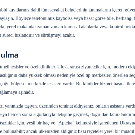
bbi kayıtlarınız dahil tüm seyahat belgelerinin taramalarını içeren güven
 paylaşın. Böylece telefonunuz kaybolsa veya hasar görse bile, herhangi 
mında, yerel makamlar zaman zaman kamusal alanlarda veya kontrol nokta
 süreci hızlandırır ve sürtüşmeyi azaltır.
Bulma
meli tesisler ve özel klinikler. Uluslararası ziyaretçiler için, modern ek
sılığının daha yüksek olması nedeniyle özel tıp merkezleri önerilen seç
u bölgesel merkezde tesisleri vardır. Bu klinikler hizmet başına ücretl
 sağlamaya aşinadır.
zi yanınızda taşıyın.
üzerinden teminat aldıysanız, onların asistans yard
 veya hemen sonra sigortacıyla iletişime geçmek, doğrudan faturalandır
sızlıklar için, yeşil bir haç ve “Apteka” kelimesiyle işaretlenen Ukrayn
e bulunabilir; ancak ülkenizden aldığınız bazı reçeteler yerel bir muadil