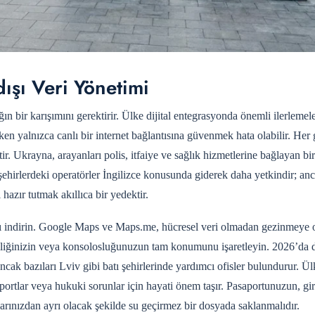
dışı Veri Yönetimi
ğın bir karışımını gerektirir. Ülke dijital entegrasyonda önemli ilerleme
rken yalnızca canlı bir internet bağlantısına güvenmek hata olabilir. Her 
. Ukrayna, arayanları polis, itfaiye ve sağlık hizmetlerine bağlayan birl
ehirlerdeki operatörler İngilizce konusunda giderek daha yetkindir; an
azır tutmak akıllıca bir yedektir.
rını indirin. Google Maps ve Maps.me, hücresel veri olmadan gezinmeye 
lçiliğinizin veya konsolosluğunuzun tam konumunu işaretleyin. 2026’da 
ncak bazıları Lviv gibi batı şehirlerinde yardımcı ofisler bulundurur. Ül
portlar veya hukuki sorunlar için hayati önem taşır. Pasaportunuzun, gir
zlarınızdan ayrı olacak şekilde su geçirmez bir dosyada saklanmalıdır.