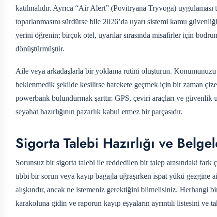
katılmalıdır. Ayrıca “Air Alert” (Povitryana Tryvoga) uygulaması 
toparlanmasını sürdürse bile 2026’da uyarı sistemi kamu güvenliğ
yerini öğrenin; birçok otel, uyarılar sırasında misafirler için bodr
dönüştürmüştür.
Aile veya arkadaşlarla bir yoklama rutini oluşturun. Konumunuzu ve 
beklenmedik şekilde kesilirse harekete geçmek için bir zaman çizel
powerbank bulundurmak şarttır. GPS, çeviri araçları ve güvenlik uyg
seyahat hazırlığının pazarlık kabul etmez bir parçasıdır.
Sigorta Talebi Hazırlığı ve Belge
Sorunsuz bir sigorta talebi ile reddedilen bir talep arasındaki far
tıbbi bir sorun veya kayıp bagajla uğraşırken ispat yükü gezgine ai
alışkındır, ancak ne istemeniz gerektiğini bilmelisiniz. Herhangi b
karakoluna gidin ve raporun kayıp eşyaların ayrıntılı listesini ve 