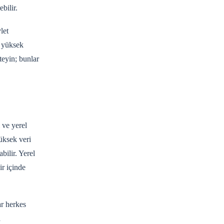
bilir.
let
, yüksek
teyin; bunlar
 ve yerel
üksek veri
bilir. Yerel
r içinde
ar herkes
a