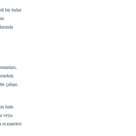
li bir bulut
bir
larında
ipmanları,
enektir.
e çalışır,
ım hattı
ma veya
a eczaneleri