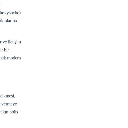
e
skhovyshche)
alonlarına
 ve iletişim
r bir
almak modern
ecikmesi,
rı vermeye
yakın polis