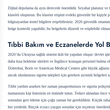
Dijital depolama da aynı derecede önemlidir. Seyahat planınız ve tı
klasörü oluşturun. Bu klasöre erişimi evdeki güvenilir bir kişiyle
bilgisayardan temel bilgilere erişebilirsiniz. 2026 güvenlik orta
belge kontrolü yapabilir; bu belgelerin düzenli ve erişilebilir olması
Tıbbi Bakım ve Eczanelerde Yol 
2026’da Ukrayna sağlık sistemi ikili bir yapıdan oluşur: devlet işlet
daha kısa bekleme süreleri ve İngilizce konuşan personel bulma ola
Dobrobut, Boris ve American Medical Centers gibi büyük ağların çoğ
ancak uluslararası sigorta talepleri için gereken ayrıntılı belgeleri
Tıbbi yardım ararken her zaman pasaportunuzu ve sigorta poliçeni
numarasını kişi listenizin en üstünde tutun. Tedavi almadan önce
sonradan geri ödeme için çoğu zaman bir gerekliliktir. Küçük rahat
her yerdedir. Birçok eczacı yaygın sorunlar için reçetesiz önerilerd