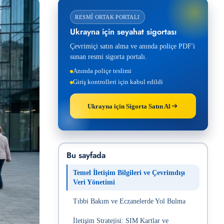
RESMÎ ORTAK PORTALI
Ukrayna için seyahat sigortası
Çevrimiçi satın alma ve anında poliçe PDF'i
sunan resmi sigorta portalı.
Anında poliçe teslimi
Giriş kontrolleri için kabul edildi
Ukrayna için Sigorta Satın Al
Bu sayfada
Temel İletişim Bilgileri ve Çevrimdışı
Veri Yönetimi
Tıbbi Bakım ve Eczanelerde Yol Bulma
İletişim Stratejisi: SIM Kartlar ve