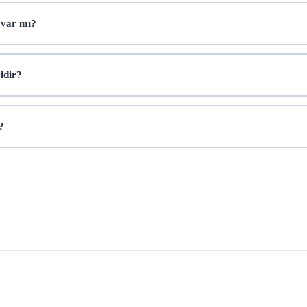
 var mı?
yidir?
?