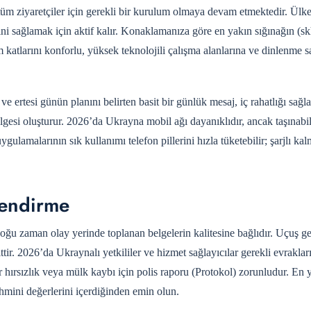
tüm ziyaretçiler için gerekli bir kurulum olmaya devam etmektedir. Ülk
ini sağlamak için aktif kalır. Konaklamanıza göre en yakın sığınağın (
um katlarını konforlu, yüksek teknolojili çalışma alanlarına ve dinlenme s
ertesi günün planını belirten basit bir günlük mesaj, iç rahatlığı sağlar
gesi oluşturur. 2026’da Ukrayna mobil ağı dayanıklıdır, ancak taşınabili
ulamalarının sık kullanımı telefon pillerini hızla tüketebilir; şarjlı k
lendirme
k çoğu zaman olay yerinde toplanan belgelerin kalitesine bağlıdır. Uçuş g
ttir. 2026’da Ukraynalı yetkililer ve hizmet sağlayıcılar gerekli evrakla
ir hırsızlık veya mülk kaybı için polis raporu (Protokol) zorunludur. En 
tahmini değerlerini içerdiğinden emin olun.