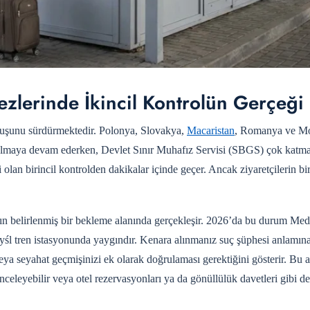
ezlerinde İkincil Kontrolün Gerçeği
uruşunu sürdürmektedir. Polonya, Slovakya,
Macaristan
, Romanya ve Mo
ları olmaya devam ederken, Devlet Sınır Muhafız Servisi (SBGS) çok katma
 olan birincil kontrolden dakikalar içinde geçer. Ancak ziyaretçilerin bi
yakın belirlenmiş bir bekleme alanında gerçekleşir. 2026’da bu durum Me
 tren istasyonunda yaygındır. Kenara alınmanız suç şüphesi anlamın
 veya seyahat geçmişinizi ek olarak doğrulaması gerektiğini gösterir. Bu
 inceleyebilir veya otel rezervasyonları ya da gönüllülük davetleri gibi de