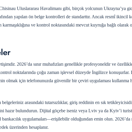
isinau Uluslararası Havalimanı gibi, birçok yolcunun Ukrayna’ya gi
afından yapılan ön belge kontrolleri de standarttır. Ancak resmî ikincil k
zın karmaşıklığına ve kontrol noktasındaki mevcut kuyruğa bağlı olarak 
eler
letişimdir. 2026’da sınır muhafızları genellikle profesyoneldir ve özellik
l noktalarında çoğu zaman işlevsel düzeyde İngilizce konuşurlar. D
min olmak için telefonunuzda güvenilir bir çeviri uygulaması kullanma 
 belgeleriniz arasındaki tutarsızlıklar, giriş reddinin en sık tetikleyicisidi
erini hazır bulundurun. Dijital göçebe iseniz veya Lviv ya da Kyiv’i turis
l bankacılık uygulamaları—erişilebilir olduğundan emin olun. 2026’da 
 yedek üzerinden hesaplanır.