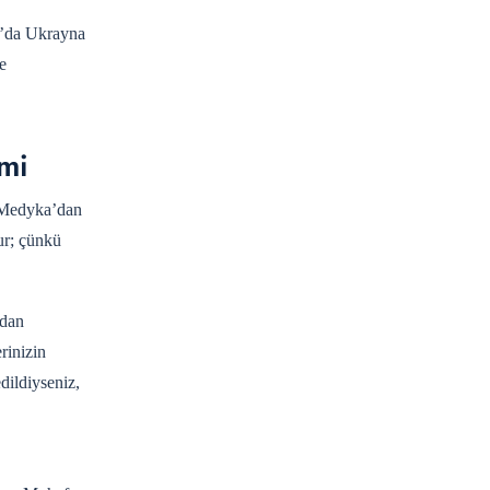
26’da Ukrayna
e
imi
. Medyka’dan
ur; çünkü
ndan
erinizin
dildiyseniz,