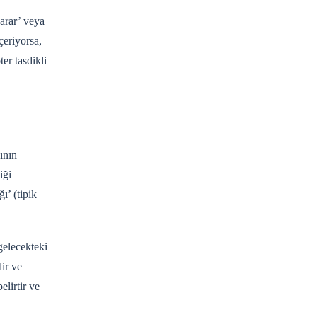
Karar’ veya
çeriyorsa,
er tasdikli
ının
iği
ı’ (tipik
gelecekteki
lir ve
lirtir ve