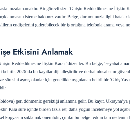
i asla imzalamamaktır. Bir görevli size ‘Girişin Reddedilmesine İlişkin 
çıklanmasını isteme hakkınız vardır. Belge, durumunuzla ilgili hatalar i
lilerin endişelerini giderebilecek bir iş ortağına telefonla arama veya not
rişe Etkisini Anlamak
irişin Reddedilmesine İlişkin Karar’ düzenler. Bu belge, ‘seyahat amac
elirtir. 2026’da bu kayıtlar dijitalleştirilir ve derhal ulusal sınır güvenl
 süresini aşmış olanlar için genellikle uygulanan belirli bir ‘Giriş Yasağ
dir.
 Moldova) geri dönmeniz gerektiği anlamına gelir. Bu kayıt, Ukrayna’ya 
ektir. Kısa süre içinde birden fazla ret, daha yoğun incelemeye yol açabi
ksel kopyasını saklamak önemlidir; çünkü bu belge reddin tam nedenini be