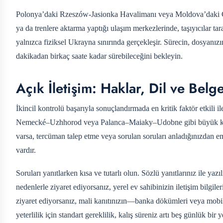
Polonya’daki Rzeszów-Jasionka Havalimanı veya Moldova’daki Ch
ya da trenlere aktarma yaptığı ulaşım merkezlerinde, taşıyıcılar tar
yalnızca fiziksel Ukrayna sınırında gerçekleşir. Sürecin, dosyanı
dakikadan birkaç saate kadar sürebileceğini bekleyin.
Açık İletişim: Haklar, Dil ve Belg
İkincil kontrolü başarıyla sonuçlandırmada en kritik faktör etkili i
Nemecké–Uzhhorod veya Palanca–Maiaky–Udobne gibi büyük kontro
varsa, tercüman talep etme veya sorulan soruları anladığınızdan e
vardır.
Soruları yanıtlarken kısa ve tutarlı olun. Sözlü yanıtlarınız ile yazılı
nedenlerle ziyaret ediyorsanız, yerel ev sahibinizin iletişim bilgil
ziyaret ediyorsanız, mali kanıtınızın—banka dökümleri veya mobi
yeterlilik için standart gereklilik, kalış süreniz artı beş günlük bir