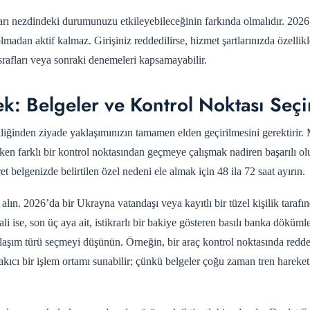
cıları nezdindeki durumunuzu etkileyebileceğinin farkında olmalıdır. 20
olmadan aktif kalmaz. Girişiniz reddedilirse, hizmet şartlarınızda özellikl
rafları veya sonraki denemeleri kapsamayabilir.
mek: Belgeler ve Kontrol Noktası Seç
ikliğinden ziyade yaklaşımınızın tamamen elden geçirilmesini gerektirir
en farklı bir kontrol noktasından geçmeye çalışmak nadiren başarılı ol
ret belgenizde belirtilen özel nedeni ele almak için 48 ila 72 saat ayırın.
 alın. 2026’da bir Ukrayna vatandaşı veya kayıtlı bir tüzel kişilik tarafı
ali ise, son üç aya ait, istikrarlı bir bakiye gösteren basılı banka döküml
ulaşım türü seçmeyi düşünün. Örneğin, bir araç kontrol noktasında redde
kıcı bir işlem ortamı sunabilir; çünkü belgeler çoğu zaman tren hareket