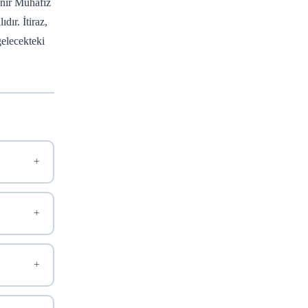
ınır Muhafız
dır. İtiraz,
gelecekteki