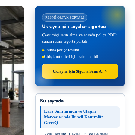
RESMÎ ORTAK PORTALI
Ukrayna için seyahat sigortası
Çevrimiçi satın alma ve anında poliçe PDF'i
sunan resmi sigorta portalı.
Anında poliçe teslimi
Giriş kontrolleri için kabul edildi
Ukrayna için Sigorta Satın Al
Bu sayfada
Kara Sınırlarında ve Ulaşım
Merkezlerinde İkincil Kontrolün
Gerçeği
Açık İletişim: Haklar, Dil ve Belgeler