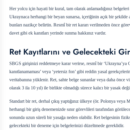
Her yolcu için hayati bir kural, tam olarak anlamadığınız belgeler
Ukraynaca herhangi bir beyan sunarsa, içeriğinin açık bir şekilde a
bunları nazikçe belirtin. Resmî bir ret kararı verilmeden önce görev
davet gibi ek kanıtları yerinde sunma hakkınız vardır.
Ret Kayıtlarını ve Gelecekteki Gi
SBGS girişinizi reddetmeye karar verirse, resmî bir ‘Ukrayna’ya G
kanıtlanamaması’ veya ‘yetersiz fon’ gibi reddin yasal gerekçelerini b
veritabanına yüklenir. Ret, sahte belge sunanlar veya daha önce vize
olarak 3 ila 10 yıl) ile birlikte olmadığı sürece kalıcı bir yasak değil
Standart bir ret, derhal çıkış yaptığınız ülkeye (ör. Polonya veya
herhangi bir giriş denemenizde sınır görevlileri tarafından görülec
sonunda uzun süreli bir yasağa neden olabilir. Ret belgesinin fizi
gelecekteki bir deneme için belgelerinizi düzeltmede gereklidir.