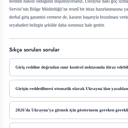
Reddin haksız olduğunu düşünüyorsanız, Ukrayna’daki göç uzmanl
Servisi’nin Bölge Müdürlüğü’ne resmî bir itiraz hazırlanmasına yard
derhal giriş garantisi vermese de, kararın başarıyla bozulması ver
seyahatleri belirgin şekilde daha sorunsuz hale getirir.
Sıkça sorulan sorular
Giriş reddine doğrudan sınır kontrol noktasında itiraz edebi
Girişin reddedilmesi otomatik olarak Ukrayna'dan yasaklan
2026'da Ukrayna'ya girmek için göstermem gereken gerekli