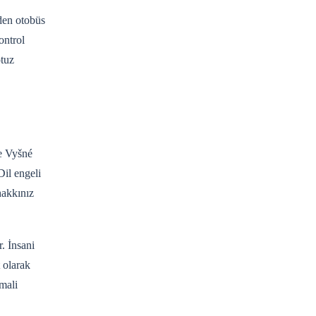
den otobüs
ontrol
otuz
le Vyšné
il engeli
hakkınız
r. İnsani
t olarak
mali