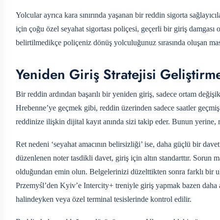
Yolcular ayrıca kara sınırında yaşanan bir reddin sigorta sağlayı
için çoğu özel seyahat sigortası poliçesi, geçerli bir giriş damgası 
belirtilmedikçe poliçeniz dönüş yolculuğunuz sırasında oluşan mas
Yeniden Giriş Stratejisi Geliştir
Bir reddin ardından başarılı bir yeniden giriş, sadece ortam değiş
Hrebenne’ye geçmek gibi, reddin üzerinden sadece saatler geçmişk
reddinize ilişkin dijital kayıt anında sizi takip eder. Bunun yerine, 
Ret nedeni ‘seyahat amacının belirsizliği’ ise, daha güçlü bir davet
düzenlenen noter tasdikli davet, giriş için altın standarttır. Sorun m
olduğundan emin olun. Belgelerinizi düzelttikten sonra farklı bir 
Przemyśl’den Kyiv’e Intercity+ treniyle giriş yapmak bazen daha a
halindeyken veya özel terminal tesislerinde kontrol edilir.