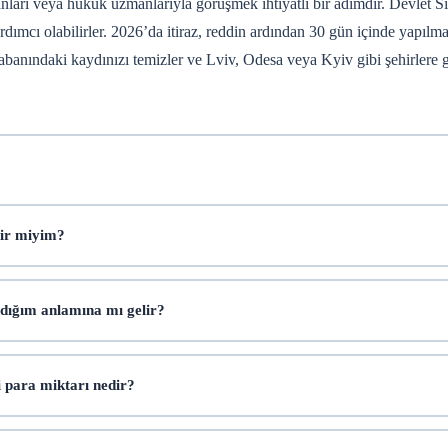
arı veya hukuk uzmanlarıyla görüşmek ihtiyatlı bir adımdır. Devlet S
ımcı olabilirler. 2026’da itiraz, reddin ardından 30 gün içinde yapılmalı
itabanındaki kaydınızı temizler ve Lviv, Odesa veya Kyiv gibi şehirlere 
lir miyim?
dığım anlamına mı gelir?
 para miktarı nedir?