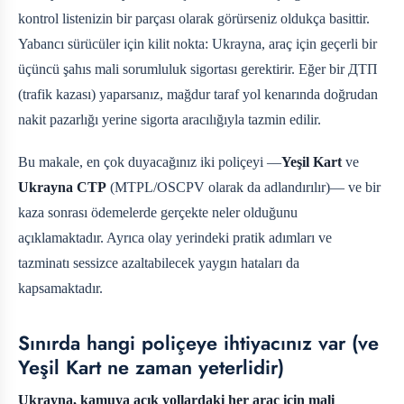
kontrol listenizin bir parçası olarak görürseniz oldukça basittir.
Yabancı sürücüler için kilit nokta: Ukrayna, araç için geçerli bir
üçüncü şahıs mali sorumluluk sigortası gerektirir. Eğer bir ДТП
(trafik kazası) yaparsanız, mağdur taraf yol kenarında doğrudan
nakit pazarlığı yerine sigorta aracılığıyla tazmin edilir.
Bu makale, en çok duyacağınız iki poliçeyi —
Yeşil Kart
ve
Ukrayna CTP
(MTPL/OSCPV olarak da adlandırılır)— ve bir
kaza sonrası ödemelerde gerçekte neler olduğunu
açıklamaktadır. Ayrıca olay yerindeki pratik adımları ve
tazminatı sessizce azaltabilecek yaygın hataları da
kapsamaktadır.
Sınırda hangi poliçeye ihtiyacınız var (ve
Yeşil Kart ne zaman yeterlidir)
Ukrayna, kamuya açık yollardaki her araç için mali