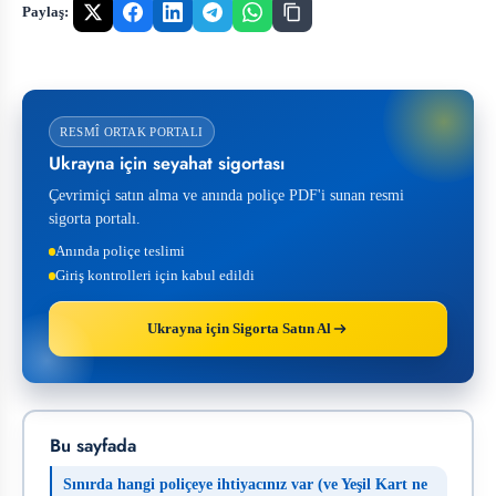
Paylaş:
RESMÎ ORTAK PORTALI
Ukrayna için seyahat sigortası
Çevrimiçi satın alma ve anında poliçe PDF'i sunan resmi
sigorta portalı.
Anında poliçe teslimi
Giriş kontrolleri için kabul edildi
Ukrayna için Sigorta Satın Al
Bu sayfada
Sınırda hangi poliçeye ihtiyacınız var (ve Yeşil Kart ne