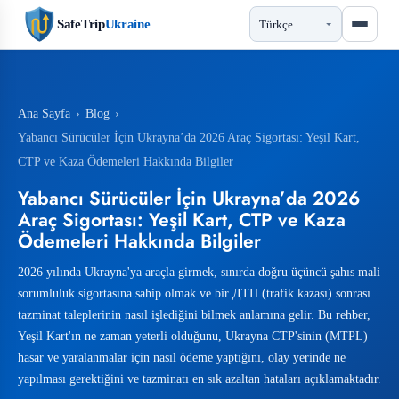
SafeTrip
Ukraine
Ana Sayfa
›
Blog
›
Yabancı Sürücüler İçin Ukrayna’da 2026 Araç Sigortası: Yeşil Kart,
CTP ve Kaza Ödemeleri Hakkında Bilgiler
Yabancı Sürücüler İçin Ukrayna’da 2026
Araç Sigortası: Yeşil Kart, CTP ve Kaza
Ödemeleri Hakkında Bilgiler
2026 yılında Ukrayna'ya araçla girmek, sınırda doğru üçüncü şahıs mali
sorumluluk sigortasına sahip olmak ve bir ДТП (trafik kazası) sonrası
tazminat taleplerinin nasıl işlediğini bilmek anlamına gelir. Bu rehber,
Yeşil Kart'ın ne zaman yeterli olduğunu, Ukrayna CTP'sinin (MTPL)
hasar ve yaralanmalar için nasıl ödeme yaptığını, olay yerinde ne
yapılması gerektiğini ve tazminatı en sık azaltan hataları açıklamaktadır.