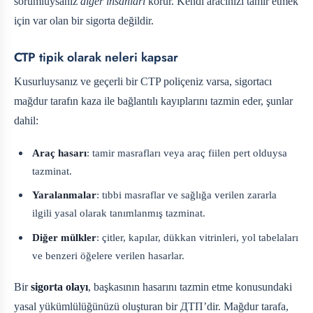
sorumluysanız
diğer insanları
korur. Kendi aracınızı tamir etmek
için var olan bir sigorta değildir.
CTP tipik olarak neleri kapsar
Kusurluysanız ve geçerli bir CTP poliçeniz varsa, sigortacı
mağdur tarafın kaza ile bağlantılı kayıplarını tazmin eder, şunlar
dahil:
Araç hasarı
: tamir masrafları veya araç fiilen pert olduysa
tazminat.
Yaralanmalar
: tıbbi masraflar ve sağlığa verilen zararla
ilgili yasal olarak tanımlanmış tazminat.
Diğer mülkler
: çitler, kapılar, dükkan vitrinleri, yol tabelaları
ve benzeri öğelere verilen hasarlar.
Bir
sigorta olayı
, başkasının hasarını tazmin etme konusundaki
yasal yükümlülüğünüzü oluşturan bir ДТП’dir. Mağdur tarafa,