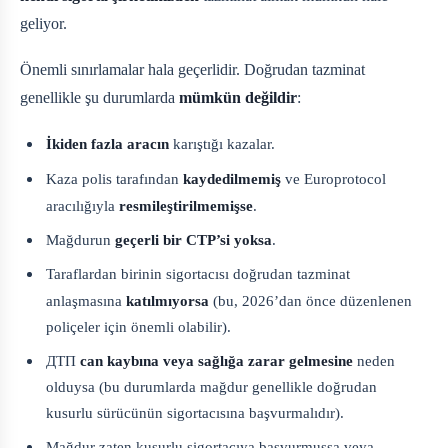
geliyor.
Önemli sınırlamalar hala geçerlidir. Doğrudan tazminat
genellikle şu durumlarda
mümkün değildir
:
İkiden fazla aracın
karıştığı kazalar.
Kaza polis tarafından
kaydedilmemiş
ve Europrotocol
aracılığıyla
resmileştirilmemişse
.
Mağdurun
geçerli bir CTP’si yoksa
.
Taraflardan birinin sigortacısı doğrudan tazminat
anlaşmasına
katılmıyorsa
(bu, 2026’dan önce düzenlenen
poliçeler için önemli olabilir).
ДТП
can kaybına veya sağlığa zarar gelmesine
neden
olduysa (bu durumlarda mağdur genellikle doğrudan
kusurlu sürücünün sigortacısına başvurmalıdır).
Mağdur zaten kusurlu sigortacıya başvurmuşsa veya