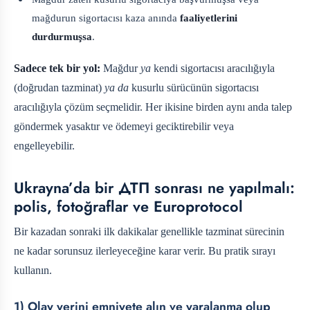
mağdurun sigortacısı kaza anında
faaliyetlerini
durdurmuşsa
.
Sadece tek bir yol:
Mağdur
ya
kendi sigortacısı aracılığıyla
(doğrudan tazminat)
ya da
kusurlu sürücünün sigortacısı
aracılığıyla çözüm seçmelidir. Her ikisine birden aynı anda talep
göndermek yasaktır ve ödemeyi geciktirebilir veya
engelleyebilir.
Ukrayna’da bir ДТП sonrası ne yapılmalı:
polis, fotoğraflar ve Europrotocol
Bir kazadan sonraki ilk dakikalar genellikle tazminat sürecinin
ne kadar sorunsuz ilerleyeceğine karar verir. Bu pratik sırayı
kullanın.
1) Olay yerini emniyete alın ve yaralanma olup