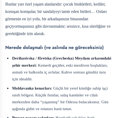
Bunlar yarı özel yaşam alanlarıdır: çocuk bisikletleri, kediler,
konuşan komşular, bir sandalyeyi tamir eden birileri… Onları
görmenin en iyi yolu, bir arkadaşınızın binasından
geçiyormuşsunuz gibi davranmaktır; sessizce, kısa süreliğine ve
gerektiğinde izin alarak.
Nerede dolaşmalı (ve aslında ne göreceksiniz)
Deribasivska / Hretska (Grecheska) Meydanı arkasındaki
şehir merkezi:
Kemerli geçitler, eski merdiven boşlukları,
asmalı ve balkonlu iç avlular. Kahve sonrası gündüz turu
için idealdir.
Moldavanka kenarları:
Güçlü bir yerel kimliğe sahip işçi
sınıfı bölgesi. Küçük fırınlar, salaş kantinler ve cilalı
merkezden daha “yaşanmış” bir Odessa bulacaksınız. Gün
ışığında gidin ve rotanızı basit tutun.
Pryvoz pazarı yakınları:
Hareketli sokaklar, hızlı