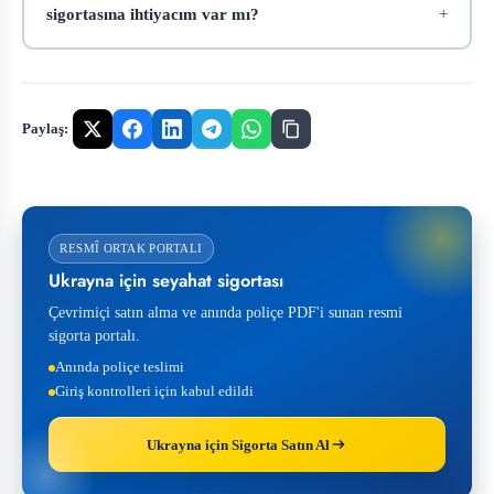
sigortasına ihtiyacım var mı?
Paylaş:
RESMÎ ORTAK PORTALI
Ukrayna için seyahat sigortası
Çevrimiçi satın alma ve anında poliçe PDF'i sunan resmi
sigorta portalı.
Anında poliçe teslimi
Giriş kontrolleri için kabul edildi
Ukrayna için Sigorta Satın Al