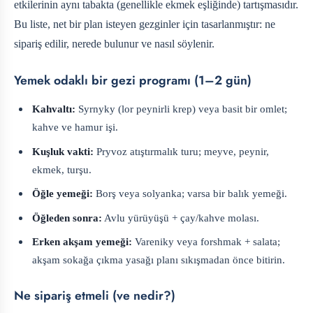
etkilerinin aynı tabakta (genellikle ekmek eşliğinde) tartışmasıdır.
Bu liste, net bir plan isteyen gezginler için tasarlanmıştır: ne
sipariş edilir, nerede bulunur ve nasıl söylenir.
Yemek odaklı bir gezi programı (1–2 gün)
Kahvaltı:
Syrnyky (lor peynirli krep) veya basit bir omlet;
kahve ve hamur işi.
Kuşluk vakti:
Pryvoz atıştırmalık turu; meyve, peynir,
ekmek, turşu.
Öğle yemeği:
Borş veya solyanka; varsa bir balık yemeği.
Öğleden sonra:
Avlu yürüyüşü + çay/kahve molası.
Erken akşam yemeği:
Vareniky veya forshmak + salata;
akşam sokağa çıkma yasağı planı sıkışmadan önce bitirin.
Ne sipariş etmeli (ve nedir?)