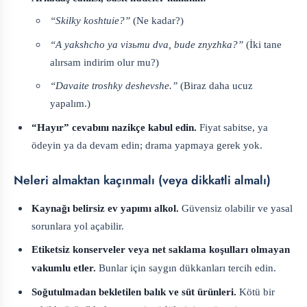
“Skilky koshtuie?”
(Ne kadar?)
“A yakshcho ya vізьmu dva, bude znyzhka?”
(İki tane
alırsam indirim olur mu?)
“Davaite troshky deshevshe.”
(Biraz daha ucuz
yapalım.)
“Hayır” cevabını nazikçe kabul edin.
Fiyat sabitse, ya
ödeyin ya da devam edin; drama yapmaya gerek yok.
Neleri almaktan kaçınmalı (veya dikkatli almalı)
Kaynağı belirsiz ev yapımı alkol.
Güvensiz olabilir ve yasal
sorunlara yol açabilir.
Etiketsiz konserveler veya net saklama koşulları olmayan
vakumlu etler.
Bunlar için saygın dükkanları tercih edin.
Soğutulmadan bekletilen balık ve süt ürünleri.
Kötü bir