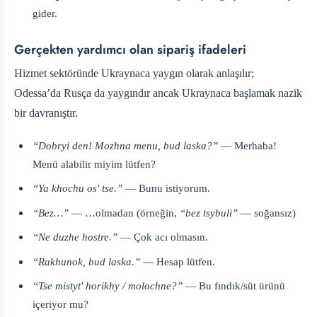
gider.
Gerçekten yardımcı olan sipariş ifadeleri
Hizmet sektöründe Ukraynaca yaygın olarak anlaşılır;
Odessa’da Rusça da yaygındır ancak Ukraynaca başlamak nazik
bir davranıştır.
“Dobryi den! Mozhna menu, bud laska?”
— Merhaba!
Menü alabilir miyim lütfen?
“Ya khochu osʹ tse.”
— Bunu istiyorum.
“Bez…”
— …olmadan (örneğin,
“bez tsybuli”
— soğansız)
“Ne duzhe hostre.”
— Çok acı olmasın.
“Rakhunok, bud laska.”
— Hesap lütfen.
“Tse mistytʹ horikhy / molochne?”
— Bu fındık/süt ürünü
içeriyor mu?