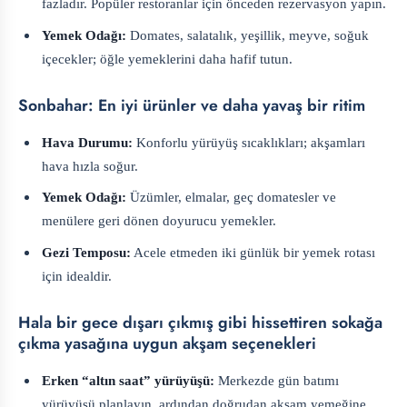
fazladır. Popüler restoranlar için önceden rezervasyon yapın.
Yemek Odağı:
Domates, salatalık, yeşillik, meyve, soğuk
içecekler; öğle yemeklerini daha hafif tutun.
Sonbahar: En iyi ürünler ve daha yavaş bir ritim
Hava Durumu:
Konforlu yürüyüş sıcaklıkları; akşamları
hava hızla soğur.
Yemek Odağı:
Üzümler, elmalar, geç domatesler ve
menülere geri dönen doyurucu yemekler.
Gezi Temposu:
Acele etmeden iki günlük bir yemek rotası
için idealdir.
Hala bir gece dışarı çıkmış gibi hissettiren sokağa
çıkma yasağına uygun akşam seçenekleri
Erken “altın saat” yürüyüşü:
Merkezde gün batımı
yürüyüşü planlayın, ardından doğrudan akşam yemeğine