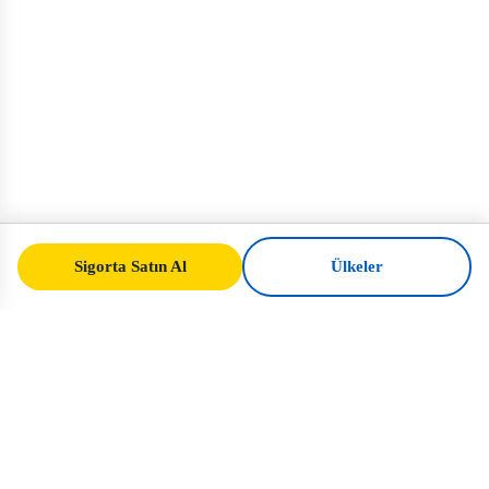
Sigorta Satın Al
Ülkeler
SafeTrip
Ukraine
Ukrayna'ya güvenli seyahat için güvenilir
rehberiniz. Vize kuralları, sigorta ve her
uyruk için pratik tavsiyeler.