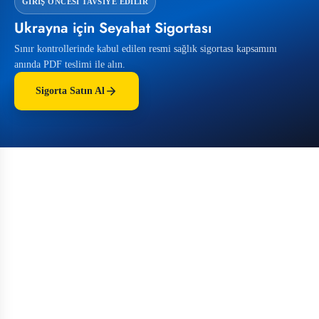
GIRIŞ ÖNCESI TAVSIYE EDILIR
Ukrayna için Seyahat Sigortası
Sınır kontrollerinde kabul edilen resmi sağlık sigortası kapsamını
anında PDF teslimi ile alın.
Sigorta Satın Al