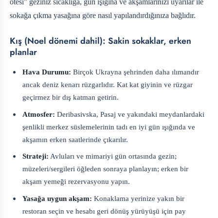
ötesi” geziniz sıcaklığa, gün ışığına ve akşamlarınızı uyarılar ile
sokağa çıkma yasağına göre nasıl yapılandırdığınıza bağlıdır.
Kış (Noel dönemi dahil): Sakin sokaklar, erken
planlar
Hava Durumu:
Birçok Ukrayna şehrinden daha ılımandır
ancak deniz kenarı rüzgarlıdır. Kat kat giyinin ve rüzgar
geçirmez bir dış katman getirin.
Atmosfer:
Deribasivska, Pasaj ve yakındaki meydanlardaki
şenlikli merkez süslemelerinin tadı en iyi gün ışığında ve
akşamın erken saatlerinde çıkarılır.
Strateji:
Avluları ve mimariyi gün ortasında gezin;
müzeleri/sergileri öğleden sonraya planlayın; erken bir
akşam yemeği rezervasyonu yapın.
Yasağa uygun akşam:
Konaklama yerinize yakın bir
restoran seçin ve hesabı geri dönüş yürüyüşü için pay