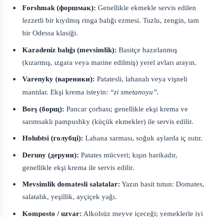
Forshmak (форшмак):
Genellikle ekmekle servis edilen
lezzetli bir kıyılmış ringa balığı ezmesi. Tuzlu, zengin, tam
bir Odessa klasiği.
Karadeniz balığı (mevsimlik):
Basitçe hazırlanmış
(kızarmış, ızgara veya marine edilmiş) yerel avları arayın.
Varenyky (вареники):
Patatesli, lahanalı veya vişneli
mantılar. Ekşi krema isteyin:
“zi smetanoyu”
.
Borş (борщ):
Pancar çorbası; genellikle ekşi krema ve
sarımsaklı pampushky (küçük ekmekler) ile servis edilir.
Holubtsi (голубці):
Lahana sarması, soğuk aylarda iç ısıtır.
Deruny (деруни):
Patates mücveri; kışın harikadır,
genellikle ekşi krema ile servis edilir.
Mevsimlik domatesli salatalar:
Yazın basit tutun: Domates,
salatalık, yeşillik, ayçiçek yağı.
Komposto / uzvar:
Alkolsüz meyve içeceği; yemeklerle iyi