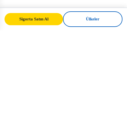
Sigorta Satın Al
Ülkeler
SafeTrip
Ukraine
Ukrayna'ya güvenli seyahat için güvenilir
rehberiniz. Vize kuralları, sigorta ve her
uyruk için pratik tavsiyeler.
Ukrayna için Sigorta Satın Al →
HIZLI BAĞLANTILAR
Ana Sayfa
Ülkeler
Seyahat Makaleleri
Sigorta