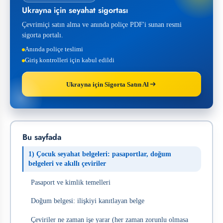
Ukrayna için seyahat sigortası
Çevrimiçi satın alma ve anında poliçe PDF'i sunan resmi
sigorta portalı.
Anında poliçe teslimi
Giriş kontrolleri için kabul edildi
Ukrayna için Sigorta Satın Al
Bu sayfada
1) Çocuk seyahat belgeleri: pasaportlar, doğum
belgeleri ve akıllı çeviriler
Pasaport ve kimlik temelleri
Doğum belgesi: ilişkiyi kanıtlayan belge
Çeviriler ne zaman işe yarar (her zaman zorunlu olmasa