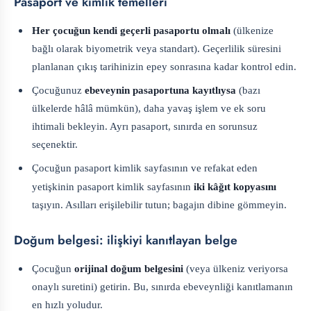
Pasaport ve kimlik temelleri
Her çocuğun kendi geçerli pasaportu olmalı
(ülkenize
bağlı olarak biyometrik veya standart). Geçerlilik süresini
planlanan çıkış tarihinizin epey sonrasına kadar kontrol edin.
Çocuğunuz
ebeveynin pasaportuna kayıtlıysa
(bazı
ülkelerde hâlâ mümkün), daha yavaş işlem ve ek soru
ihtimali bekleyin. Ayrı pasaport, sınırda en sorunsuz
seçenektir.
Çocuğun pasaport kimlik sayfasının ve refakat eden
yetişkinin pasaport kimlik sayfasının
iki kâğıt kopyasını
taşıyın. Asılları erişilebilir tutun; bagajın dibine gömmeyin.
Doğum belgesi: ilişkiyi kanıtlayan belge
Çocuğun
orijinal doğum belgesini
(veya ülkeniz veriyorsa
onaylı suretini) getirin. Bu, sınırda ebeveynliği kanıtlamanın
en hızlı yoludur.