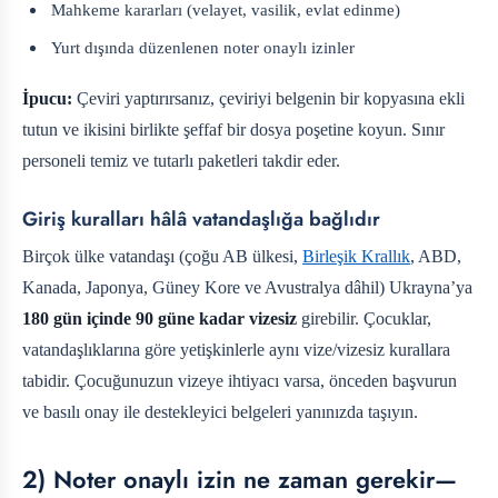
Mahkeme kararları (velayet, vasilik, evlat edinme)
Yurt dışında düzenlenen noter onaylı izinler
İpucu:
Çeviri yaptırırsanız, çeviriyi belgenin bir kopyasına ekli
tutun ve ikisini birlikte şeffaf bir dosya poşetine koyun. Sınır
personeli temiz ve tutarlı paketleri takdir eder.
Giriş kuralları hâlâ vatandaşlığa bağlıdır
Birçok ülke vatandaşı (çoğu AB ülkesi,
Birleşik Krallık
, ABD,
Kanada, Japonya, Güney Kore ve Avustralya dâhil) Ukrayna’ya
180 gün içinde 90 güne kadar vizesiz
girebilir. Çocuklar,
vatandaşlıklarına göre yetişkinlerle aynı vize/vizesiz kurallara
tabidir. Çocuğunuzun vizeye ihtiyacı varsa, önceden başvurun
ve basılı onay ile destekleyici belgeleri yanınızda taşıyın.
2) Noter onaylı izin ne zaman gerekir—