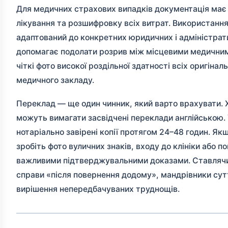
Для медичних страхових випадків документація має 
лікування та розшифровку всіх витрат. Використання
адаптований до конкретних юридичних і адміністрати
допомагає подолати розрив між місцевими медични
чіткі фото високої роздільної здатності всіх оригіна
медичного закладу.
Переклад — ще один чинник, який варто врахувати. 
можуть вимагати засвідчені переклади англійською. 
нотаріально завірені копії протягом 24–48 годин. Я
зробіть фото вуличних знаків, входу до клініки або 
важливими підтверджувальними доказами. Ставлячись
справи «після повернення додому», мандрівники сут
вирішення непередбачуваних труднощів.