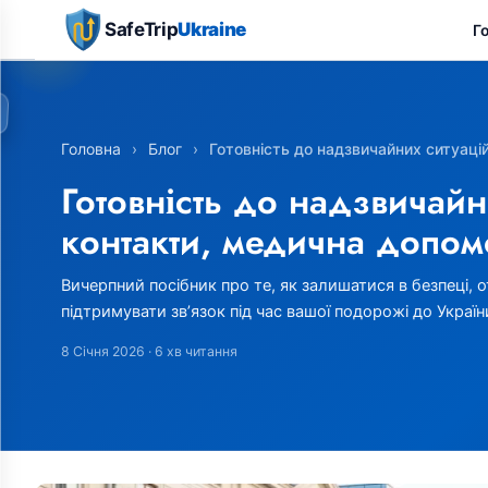
SafeTrip
Ukraine
Г
Головна
›
Блог
›
Готовність до надзвичайних ситуацій
Готовність до надзвичайн
контакти, медична допомо
Вичерпний посібник про те, як залишатися в безпеці,
підтримувати зв’язок під час вашої подорожі до Україн
8 Січня 2026
· 6 хв читання