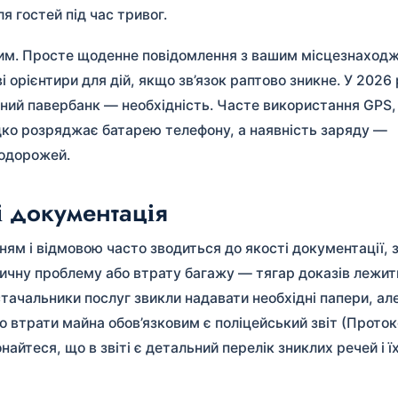
я гостей під час тривог.
им. Просте щоденне повідомлення з вашим місцезнаходж
 орієнтири для дій, якщо зв’язок раптово зникне. У 2026 
вний павербанк — необхідність. Часте використання GPS,
дко розряджає батарею телефону, а наявність заряду —
подорожей.
 і документація
м і відмовою часто зводиться до якості документації, з
дичну проблему або втрату багажу — тягар доказів лежит
стачальники послуг звикли надавати необхідні папери, ал
бо втрати майна обов’язковим є поліцейський звіт (Проток
найтеся, що в звіті є детальний перелік зниклих речей і ї