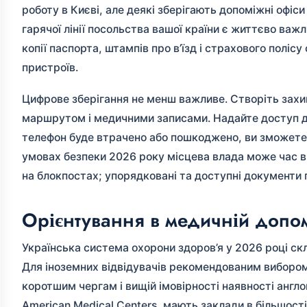
роботу в Києві, але деякі зберігають допоміжні офіси
гарячої лінії посольства вашої країни є життєво ва
копії паспорта, штампів про в’їзд і страхового поліс
пристроїв.
Цифрове зберігання не менш важливе. Створіть захищ
маршрутом і медичними записами. Надайте доступ до 
телефон буде втрачено або пошкоджено, ви зможете 
умовах безпеки 2026 року місцева влада може час в
на блокпостах; упорядковані та доступні документ
Орієнтування в медичній допом
Українська система охорони здоров’я у 2026 році скл
Для іноземних відвідувачів рекомендованим вибором
коротшим чергам і вищій імовірності наявності англом
American Medical Centers, мають заклади в більшості