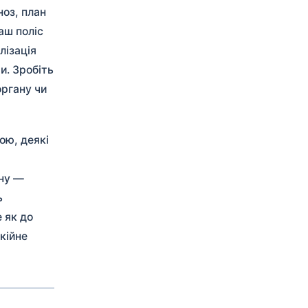
оз, план
аш поліс
лізація
. Зробіть
органу чи
ою, деякі
ону —
ь
 як до
кійне