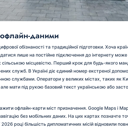
я офлайн-даними
фрової обізнаності та традиційної підготовки. Хоча краї
ладатися лише на постійне підключення до інтернету може
к сільською місцевістю. Перший крок для будь-якого ма
ених служб. В Україні діє єдиний номер екстреної допомо
ною службами. Оператори у великих містах, таких як Київ
 але мати під рукою базовий текст українською або заст
ажити офлайн-карти міст призначення. Google Maps і Ma
авігацію без мобільних даних. На цих картах позначте то
2026 році більшість дипломатичних місій відновили пов