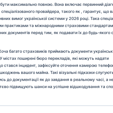
бути максимально повною. Вона включає первинний діагн
 спеціалізованого провайдера, такого як
, гарантує, що в
вних вимог української системи у 2026 році. Така спеціа
ми практиками та міжнародними страховими стандартами
льних документів перед тим, як подавати їх до будь-якого 
Хоча багато страховиків приймають документи українськ
У містах поширені бюро перекладів, які можуть надати
кщо стався інцидент, зафіксуйте оточення камерою телеф
пошкоджень вашого майна. Такі візуальні підказки слугуют
 до документації як до завдання в реальному часі, а не
тєво підвищують шанси на успішне відшкодування та спо