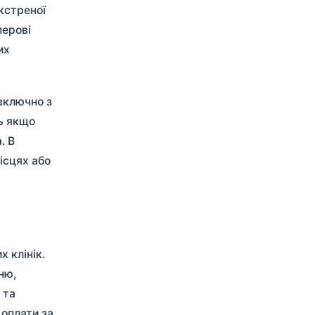
екстреної
перові
их
включно з
ть якщо
. В
ісцях або
 клінік.
ню,
 та
 оплати за