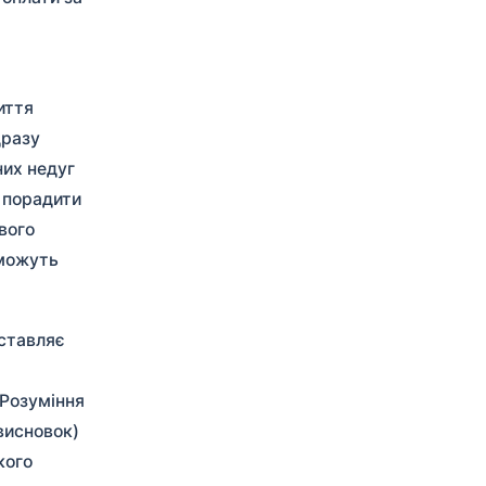
иття
дразу
них недуг
ь порадити
вого
 можуть
оставляє
 Розуміння
висновок)
кого