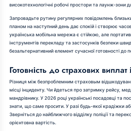
високотехнологічні робочі простори та лаунж-зони дл
Запровадьте рутину регулярних повідомлень близьк
планом на наступний день дає спокій і створює часові
українська мобільна мережа є стійкою, але портати
інструментів перекладу та застосунків безпеки шви
безальтернативний елемент сучасної готовності до 
Готовність до страхових виплат
Різниця між безпроблемним страховым відшкодування
місці інциденту. Чи йдеться про затримку рейсу, ме
мандрівнику. У 2026 році українські посадовці та по
знати, що саме просити. У разі будь-якої крадіжки а
Зверніться до найближчого відділку поліції та переко
орієнтовна вартість.