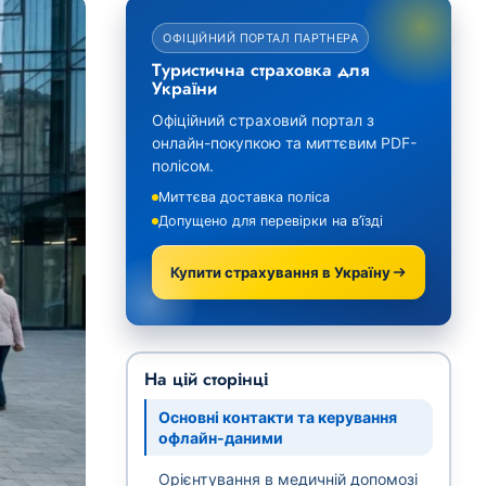
ОФІЦІЙНИЙ ПОРТАЛ ПАРТНЕРА
Туристична страховка для
України
Офіційний страховий портал з
онлайн-покупкою та миттєвим PDF-
полісом.
Миттєва доставка поліса
Допущено для перевірки на в’їзді
Купити страхування в Україну
На цій сторінці
Основні контакти та керування
офлайн-даними
Орієнтування в медичній допомозі