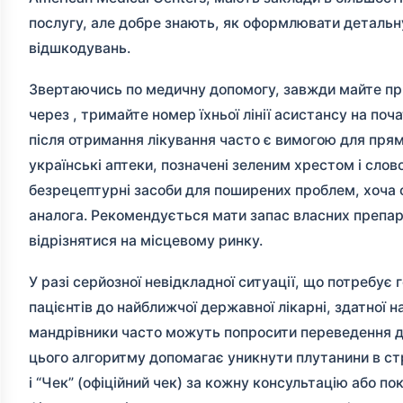
послугу, але добре знають, як оформлювати детальн
відшкодувань.
Звертаючись по медичну допомогу, завжди майте при
через
, тримайте номер їхньої лінії асистансу на по
після отримання лікування часто є вимогою для прям
українські аптеки, позначені зеленим хрестом і сло
безрецептурні засоби для поширених проблем, хоча 
аналога. Рекомендується мати запас власних препара
відрізнятися на місцевому ринку.
У разі серйозної невідкладної ситуації, що потребує
пацієнтів до найближчої державної лікарні, здатної н
мандрівники часто можуть попросити переведення до
цього алгоритму допомагає уникнути плутанини в ст
і “Чек” (офіційний чек) за кожну консультацію або по