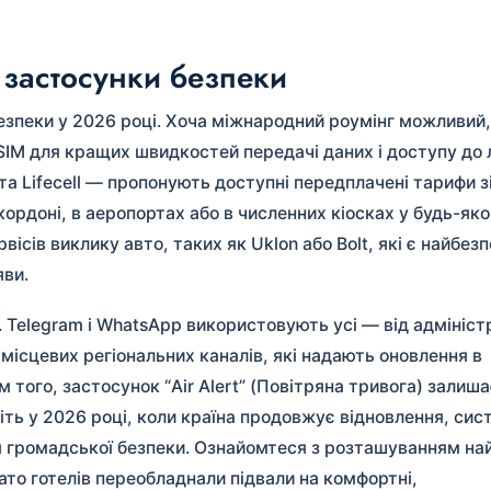
а застосунки безпеки
езпеки у 2026 році. Хоча міжнародний роумінг можливий,
IM для кращих швидкостей передачі даних і доступу до
 та Lifecell — пропонують доступні передплачені тарифи з
ордоні, в аеропортах або в численних кіосках у будь-яко
ісів виклику авто, таких як Uklon або Bolt, які є найбез
яви.
. Telegram і WhatsApp використовують усі — від адмініст
 місцевих регіональних каналів, які надають оновлення в
м того, застосунок “Air Alert” (Повітряна тривога) залиш
іть у 2026 році, коли країна продовжує відновлення, сис
 громадської безпеки. Ознайомтеся з розташуванням на
то готелів переобладнали підвали на комфортні,