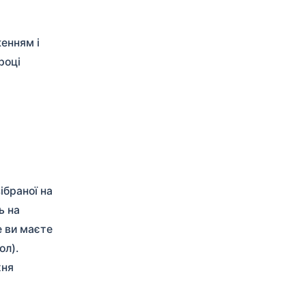
енням і
році
ібраної на
ь на
е ви маєте
ол).
хня