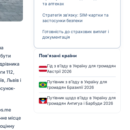
та аптеках
Стратегія зв’язку: SIM-картки та
застосунки безпеки
Готовність до страхових виплат і
документація
на
Пов'язані країни
 бути
ндрівника
Гід з в’їзду в Україну для громадян
Австрії 2026
ги 112,
, Львів і
Путівник з в’їзду в Україну для
громадян Бразилії 2026
осунок-
Путівник щодо в’їзду в Україну для
громадян Антигуа і Барбуди 2026
ps.me
чне місце
ноцінну