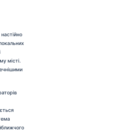
 настійно
 локальних
і
му місті.
печнішими
раторів
ається
тема
йближчого