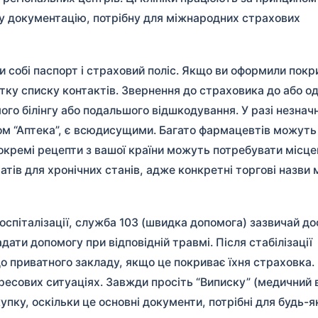
у документацію, потрібну для міжнародних страхових
 собі паспорт і страховий поліс. Якщо ви оформили покр
чатку списку контактів. Звернення до страховика до або о
ого білінгу або подальшого відшкодування. У разі незнач
вом “Аптека”, є всюдисущими. Багато фармацевтів можут
окремі рецепти з вашої країни можуть потребувати місце
тів для хронічних станів, адже конкретні торгові назви
 госпіталізації, служба 103 (швидка допомога) зазвичай д
адати допомогу при відповідній травмі. Після стабілізації
 приватного закладу, якщо це покриває їхня страховка.
ресових ситуаціях. Завжди просіть “Виписку” (медичний 
купку, оскільки це основні документи, потрібні для будь-я