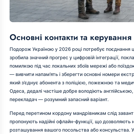
Основні контакти та керуванн
Подорож Україною у 2026 році потребує поєднання ци
зробила значний прогрес у цифровій інтеграції, пок
помилкою під час локальних збоїв мережі або поїздо
— вивчити напам’ять і зберегти основні номери екстр
який з’єднує абонента з поліцією, пожежною та медич
Одеса, дедалі частіше добре володіють англійською,
перекладач — розумний запасний варіант.
Перед перетином кордону мандрівникам слід завант
пропонують надійні офлайн-функції, що дозволяють н
розташування вашого посольства або консульства. У 