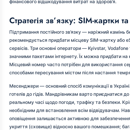
фінансового відшкодування витрат на здоров’я.
Стратегія зв’язку: SIM-картки т
Підтримання постійного зв’язку — наріжний камінь б
рекомендується придбати місцеву SIM-картку або eS
сервісів. Три основні оператори — Kyivstar, Vodafone
значними пакетами інтернету. Їх можна придбати на к
Місцевий номер часто потрібен для використання серв
способами пересування містом після настання темр
Месенджери — основний спосіб комунікації в Україні
готелів до гідів. Мандрівникам варто приєднатися до
реальному часі щодо погоди, трафіку та безпеки. Крі
необхідним для встановлення всім відвідувачам. Нав
оповіщення залишається активною для забезпечення
укриття (сховище) відносно вашого помешкання; бага