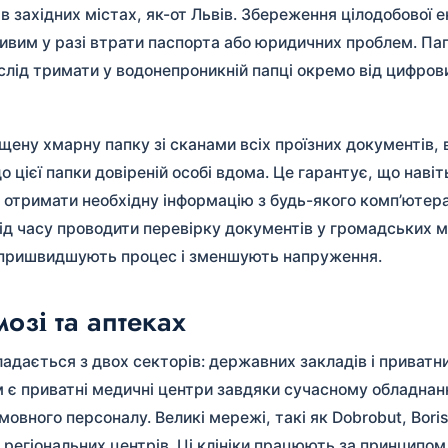
 в західних містах, як-от Львів. Збереження цілодобової 
жливим у разі втрати паспорта або юридичних проблем. Па
у слід тримати у водонепроникній папці окремо від цифров
ену хмарну папку зі сканами всіх проїзних документів, 
цієї папки довіреній особі вдома. Це гарантує, що наві
отримати необхідну інформацію з будь-якого комп’ютера
ід часу проводити перевірку документів у громадських м
и пришвидшують процес і зменшують напруження.
озі та аптеках
адається з двох секторів: державних закладів і приватних
 є приватні медичні центри завдяки сучасному обладнан
овного персоналу. Великі мережі, такі як Dobrobut, Boris
 регіональних центрів. Ці клініки працюють за принципом