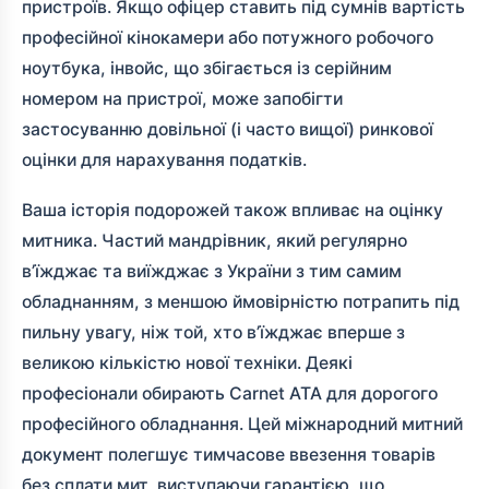
пристроїв. Якщо офіцер ставить під сумнів вартість
професійної кінокамери або потужного робочого
ноутбука, інвойс, що збігається із серійним
номером на пристрої, може запобігти
застосуванню довільної (і часто вищої) ринкової
оцінки для нарахування податків.
Ваша історія подорожей також впливає на оцінку
митника. Частий мандрівник, який регулярно
в’їжджає та виїжджає з України з тим самим
обладнанням, з меншою ймовірністю потрапить під
пильну увагу, ніж той, хто в’їжджає вперше з
великою кількістю нової техніки. Деякі
професіонали обирають Carnet ATA для дорогого
професійного обладнання. Цей міжнародний митний
документ полегшує тимчасове ввезення товарів
без сплати мит, виступаючи гарантією, що