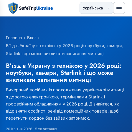
SafeTrip
Ukraine
Головна
›
Блог
›
В’їзд в Україну з технікою у 2026 році: ноутбуки, камери,
Starlink і що може викликати запитання митниці
В’їзд в Україну з технікою у 2026 році:
ноутбуки, камери, Starlink і що може
викликати запитання митниці
Вичерпний посібник із проходження української митниці
з дорогою електронікою, терміналами Starlink і
професійним обладнанням у 2026 році. Дізнайтеся, як
відрізняти особисті речі від комерційних товарів, щоб
перетнути кордон без зайвих затримок.
20 Квітня 2026
· 5 хв читання