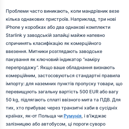
Проблеми часто виникають, коли мандрівник везе
кілька однакових пристроїв. Наприклад, три нові
iPhone у коробках або два однакові комплекти
Starlink у заводській запайці майже напевно
спричинять класифікацію як комерційного
ввезення. Митники розглядають заводське
пакування як ключовий індикатор “наміру
перепродажу”. Якщо ваше обладнання визнають
комерційним, застосовуються стандартні правила
імпорту: для наземних пунктів пропуску товари, що
перевищують загальну вартість 500 EUR або вагу
50 kg, підлягають сплаті ввізного мита та ПДВ. Для
тих, хто прибуває через транзитні хаби в сусідніх
країнах, як-от Польща чи
Румунія
, і в’їжджає
залізницею або автобусом, ці пороги суворо