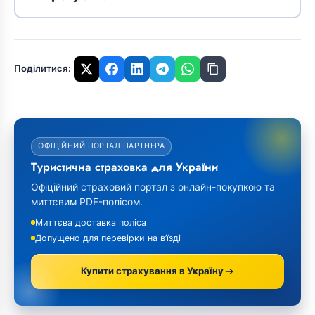
Поділитися:
ОФІЦІЙНИЙ ПОРТАЛ ПАРТНЕРА
Туристична страховка для України
Офіційний страховий портал з онлайн-покупкою та
миттєвим PDF-полісом.
Миттєва доставка поліса
Допущено для перевірки на в’їзді
Купити страхування в Україну