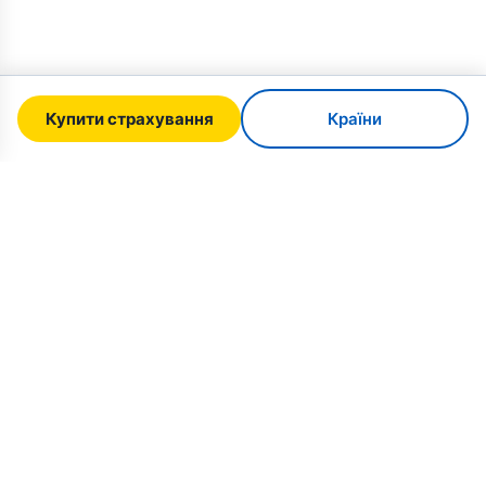
Купити страхування
Країни
SafeTrip
Ukraine
Ваш надійний путівник для безпечної подорожі
в Україну. Візові правила, страхування та
практичні поради для кожної національності.
Купити страхування в Україну →
ШВИДКІ ПОСИЛАННЯ
Головна
Країни