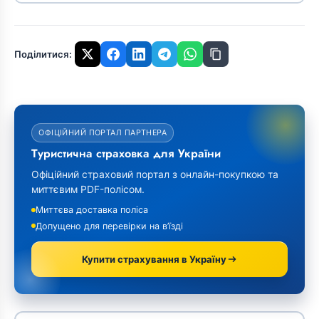
Поділитися:
ОФІЦІЙНИЙ ПОРТАЛ ПАРТНЕРА
Туристична страховка для України
Офіційний страховий портал з онлайн-покупкою та
миттєвим PDF-полісом.
Миттєва доставка поліса
Допущено для перевірки на в’їзді
Купити страхування в Україну