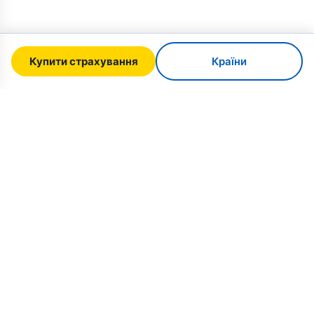
Купити страхування
Країни
SafeTrip
Ukraine
Ваш надійний путівник для безпечної подорожі
в Україну. Візові правила, страхування та
практичні поради для кожної національності.
Купити страхування в Україну →
ШВИДКІ ПОСИЛАННЯ
Головна
Країни
Статті про подорожі