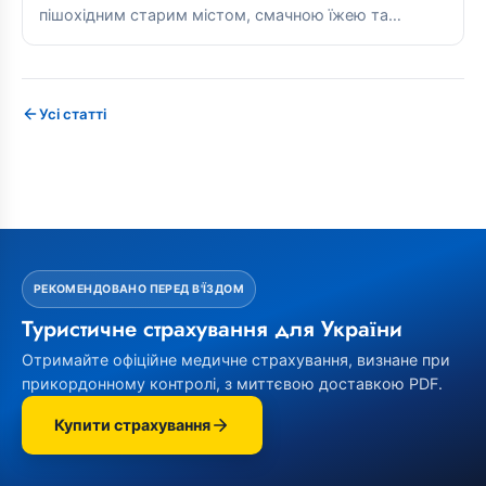
пішохідним старим містом, смачною їжею та
прямим сполученням із гірськими...
Усі статті
РЕКОМЕНДОВАНО ПЕРЕД В'ЇЗДОМ
Туристичне страхування для України
Отримайте офіційне медичне страхування, визнане при
прикордонному контролі, з миттєвою доставкою PDF.
Купити страхування