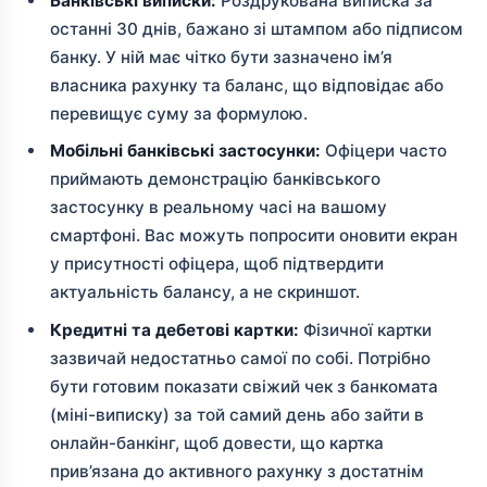
Банківські виписки:
Роздрукована виписка за
останні 30 днів, бажано зі штампом або підписом
банку. У ній має чітко бути зазначено ім’я
власника рахунку та баланс, що відповідає або
перевищує суму за формулою.
Мобільні банківські застосунки:
Офіцери часто
приймають демонстрацію банківського
застосунку в реальному часі на вашому
смартфоні. Вас можуть попросити оновити екран
у присутності офіцера, щоб підтвердити
актуальність балансу, а не скриншот.
Кредитні та дебетові картки:
Фізичної картки
зазвичай недостатньо самої по собі. Потрібно
бути готовим показати свіжий чек з банкомата
(міні-виписку) за той самий день або зайти в
онлайн-банкінг, щоб довести, що картка
прив’язана до активного рахунку з достатнім