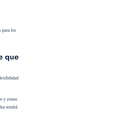
 para los
te que
lexibilidad
os y zonas
dor tendrá