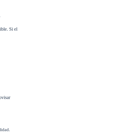
.
ble. Si el
ovisar
lidad.