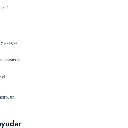
 estás
 y pasajes
de detenerse
 el
metro, un
ayudar