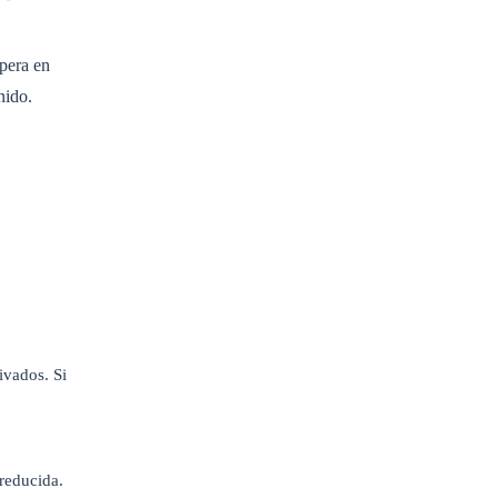
spera en
nido.
ivados. Si
reducida.