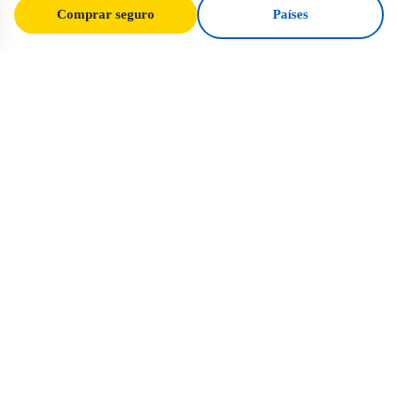
Comprar seguro
Países
SafeTrip
Ukraine
Tu guía de confianza para viajar con
seguridad a Ucrania. Normas de visado,
seguro y consejos prácticos para cada
nacionalidad.
Comprar seguro para Ucrania →
ENLACES RÁPIDOS
Inicio
Países
Artículos de viaje
Seguro
Sobre nosotros