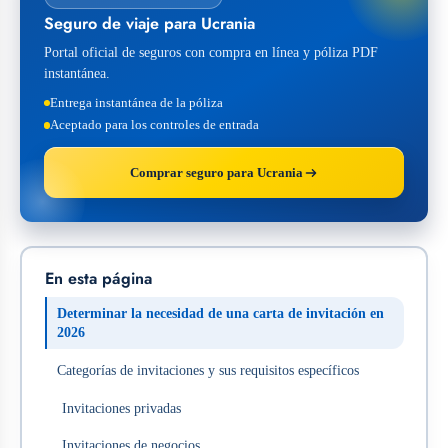
Seguro de viaje para Ucrania
Portal oficial de seguros con compra en línea y póliza PDF
instantánea.
Entrega instantánea de la póliza
Aceptado para los controles de entrada
Comprar seguro para Ucrania
En esta página
Determinar la necesidad de una carta de invitación en
2026
Categorías de invitaciones y sus requisitos específicos
Invitaciones privadas
Invitaciones de negocios