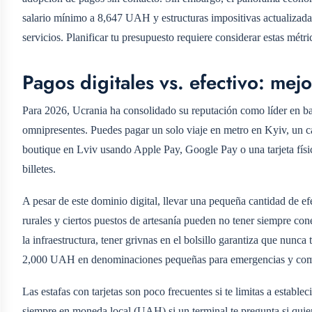
salario mínimo a 8,647 UAH y estructuras impositivas actualizada
servicios. Planificar tu presupuesto requiere considerar estas mét
Pagos digitales vs. efectivo: mejo
Para 2026, Ucrania ha consolidado su reputación como líder en b
omnipresentes. Puedes pagar un solo viaje en metro en Kyiv, un c
boutique en Lviv usando Apple Pay, Google Pay o una tarjeta físic
billetes.
A pesar de este dominio digital, llevar una pequeña cantidad de e
rurales y ciertos puestos de artesanía pueden no tener siempre co
la infraestructura, tener grivnas en el bolsillo garantiza que nunc
2,000 UAH en denominaciones pequeñas para emergencias y com
Las estafas con tarjetas son poco frecuentes si te limitas a establ
siempre en moneda local (UAH) si un terminal te pregunta si quier