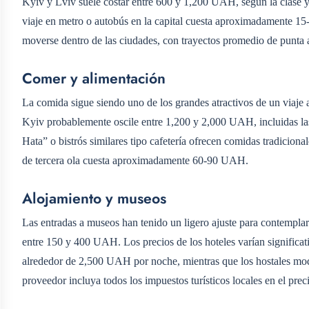
Kyiv y Lviv suele costar entre 600 y 1,200 UAH, según la clase y
viaje en metro o autobús en la capital cuesta aproximadamente 1
moverse dentro de las ciudades, con trayectos promedio de punt
Comer y alimentación
La comida sigue siendo uno de los grandes atractivos de un viaj
Kyiv probablemente oscile entre 1,200 y 2,000 UAH, incluidas las
Hata” o bistrós similares tipo cafetería ofrecen comidas tradicio
de tercera ola cuesta aproximadamente 60-90 UAH.
Alojamiento y museos
Las entradas a museos han tenido un ligero ajuste para contemplar 
entre 150 y 400 UAH. Los precios de los hoteles varían significat
alrededor de 2,500 UAH por noche, mientras que los hostales mo
proveedor incluya todos los impuestos turísticos locales en el preci