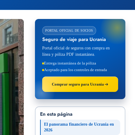
PORTAL OFICIAL DE SOCIOS
Seguro de viaje para Ucrania
Portal oficial de seguros con compra en
línea y póliza PDF instantánea.
Entrega instantánea de la póliza
Aceptado para los controles de entrada
Comprar seguro para Ucrania
En esta página
El panorama financiero de Ucrania en
2026