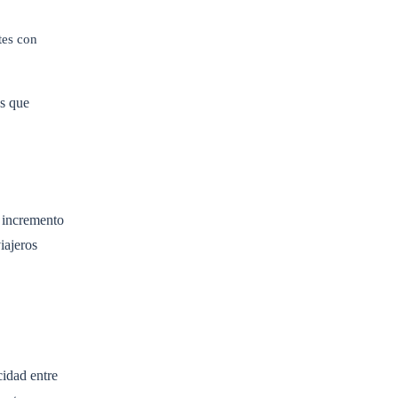
tes con
es que
l incremento
iajeros
cidad entre