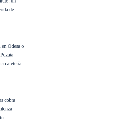
rato; un
rida de
a en Odesa o
“Puzata
a cafetería
es cobra
omienza
tu