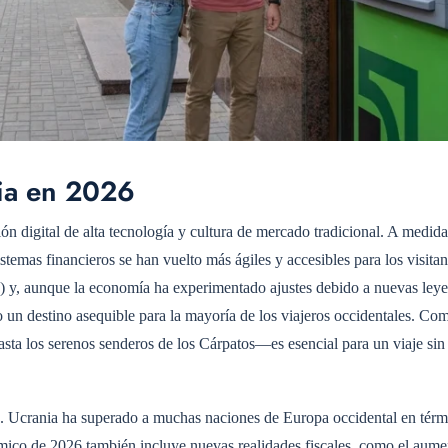
nia en 2026
n digital de alta tecnología y cultura de mercado tradicional. A medida
temas financieros se han vuelto más ágiles y accesibles para los visitan
 y, aunque la economía ha experimentado ajustes debido a nuevas leyes
 un destino asequible para la mayoría de los viajeros occidentales. Co
sta los serenos senderos de los Cárpatos—es esencial para un viaje sin
os. Ucrania ha superado a muchas naciones de Europa occidental en térm
ico de 2026 también incluye nuevas realidades fiscales, como el aume