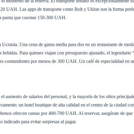
 el momento de la reserva. El transporte urbano es excepcionalmente ba
5-20 UAH. Las apps de transporte como Bolt y Uklon son la forma prefe
a a punta que cuestan 150-300 UAH.
e a Ucrania. Una cena de gama media para dos en un restaurante de mod
 bebidas. Para quienes viajan con presupuesto ajustado, el legendario 
nales contundentes por menos de 300 UAH. Un café de especialidad en un
el aumento de salarios del personal, y la mayoría de los sitios principal
ivamente; un hotel boutique de alta calidad en el centro de la ciudad c
dernos ofrecen camas por 400-700 UAH. Al reservar, asegúrate de que 
o indicado para evitar sorpresas al pagar.