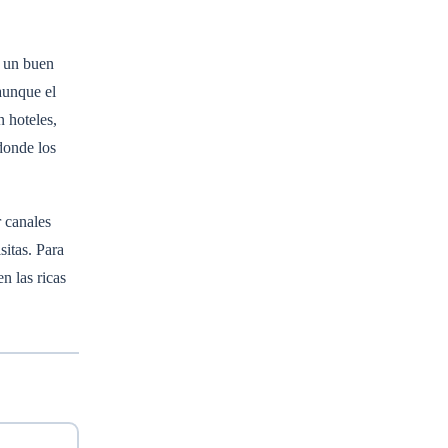
r un buen
 aunque el
n hoteles,
donde los
r canales
sitas. Para
en las ricas