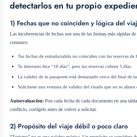
detectarlos en tu propio expedie
1) Fechas que no coinciden y lógica del via
Las incoherencias de fechas son una de las formas más rápidas d
comunes:
Tus fechas de entrada/salida no coinciden con las reservas de h
Tu itinerario dice “10 días”, pero tus reservas cubren 3 días.
La validez de tu pasaporte está demasiado cerca del final de tu
Solicitaste una ventana de validez del visado que no se alinea c
Autoevaluación:
Pon cada fecha de cada documento en una tabla sen
conflicto, corrígelo antes de volver a solicitar.
2) Propósito del viaje débil o poco claro
“Turismo” no es una palabra mágica. Un propósito se considera dé