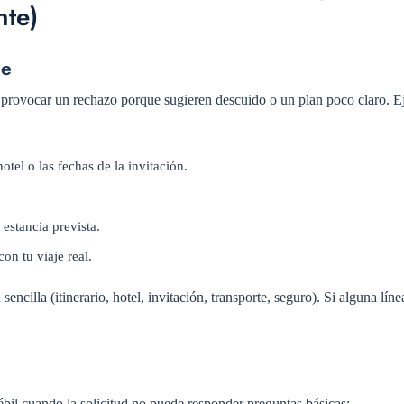
nte)
je
e provocar un rechazo porque sugieren descuido o un plan poco claro. 
otel o las fechas de la invitación.
 estancia prevista.
on tu viaje real.
cilla (itinerario, hotel, invitación, transporte, seguro). Si alguna líne
bil cuando la solicitud no puede responder preguntas básicas: