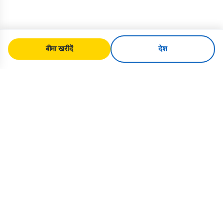
बीमा खरीदें
देश
SafeTrip
Ukraine
यूक्रेन की सुरक्षित यात्रा के लिए आपका विश्वसनीय
मार्गदर्शक। वीज़ा नियम, बीमा और हर राष्ट्रीयता के
लिए व्यावहारिक सलाह।
यूक्रेन के लिए बीमा खरीदें →
त्वरित लिंक
होम
देश
यात्रा लेख