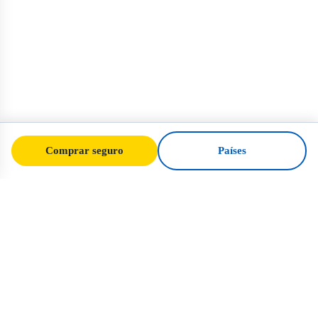
Comprar seguro
Países
SafeTrip
Ukraine
O seu guia de confiança para viajar em
segurança para a Ucrânia. Regras de visto,
seguro e conselhos práticos para cada
nacionalidade.
Comprar seguro para a Ucrânia →