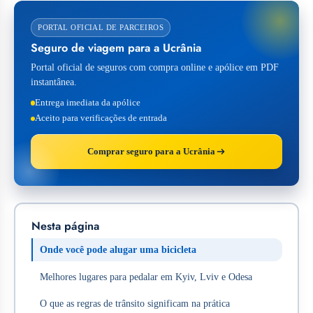
PORTAL OFICIAL DE PARCEIROS
Seguro de viagem para a Ucrânia
Portal oficial de seguros com compra online e apólice em PDF
instantânea.
Entrega imediata da apólice
Aceito para verificações de entrada
Comprar seguro para a Ucrânia
Nesta página
Onde você pode alugar uma bicicleta
Melhores lugares para pedalar em Kyiv, Lviv e Odesa
O que as regras de trânsito significam na prática